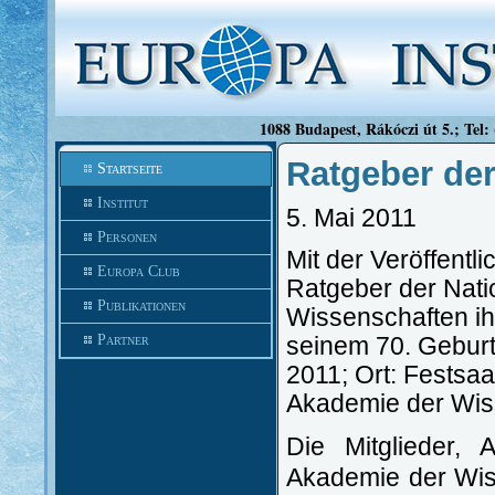
1088 Budapest, Rákóczi út 5.; Tel:
Ratgeber der
Startseite
Institut
5. Mai 2011
Personen
Mit der Veröffent
Europa Club
Ratgeber der Nati
Publikationen
Wissenschaften ih
Partner
seinem 70. Geburts
2011; Ort: Festsa
Akademie der Wiss
Die Mitglieder, 
Akademie der Wis