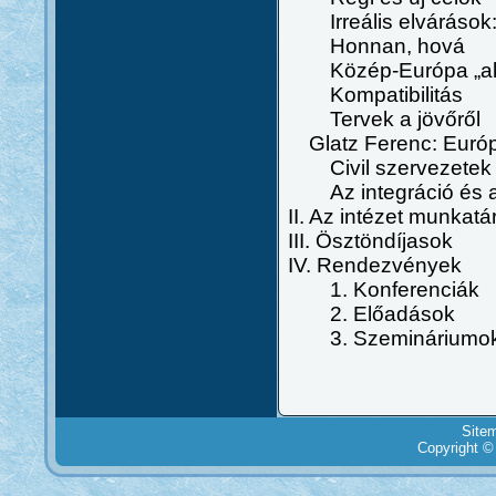
Irreális elvárások:
Honnan, hová
Közép-Európa „akt
Kompatibilitás
Tervek a jövőről
Glatz Ferenc: Európa
Civil szervezetek é
Az integráció és a
II. Az intézet munkatá
III. Ösztöndíjasok
IV. Rendezvények
1. Konferenciák
2. Előadások
3. Szemináriumok, 
Site
Copyright ©