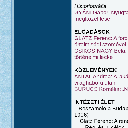
Historiográfia
GYÁNI Gábor: Nyugtal
megközelítése
ELŐADÁSOK
GLATZ Ferenc: A ford
értelmiségi szemével
CSIKÓS-NAGY Béla: A
történelmi lecke
KÖZLEMÉNYEK
ANTAL Andrea: A lakás
világháború után
BURUCS Kornélia: „Nő
INTÉZETI ÉLET
I. Beszámoló a Budap
1996)
Glatz Ferenc: A rend
Régi és új célok