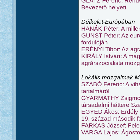
GLATZ Ferenc: Rendsz
Bevezető helyett
Délkelet-Európában
HANÁK Péter: A mille
GUNST Péter: Az euró
fordulóján
ERÉNYI Tibor: Az agr
KIRÁLY István: A mag
agrárszocialista moz
Lokális mozgalmak 
SZABÓ Ferenc: A viha
tartalmáról
GYARMATHY Zsigmond:
társadalmi háttere S
EGYED Ákos: Erdély á
19. század második f
FARKAS József: Felek
VARGA Lajos: Ágoston