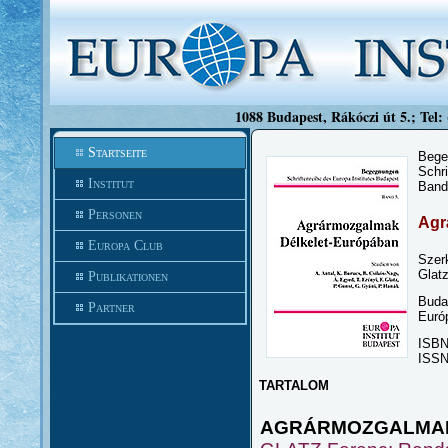
1088 Budapest, Rákóczi út 5.; Tel:
Startseite
Bege
Schri
Institut
Band
Personen
Agr
Europa Club
Szer
Glat
Publikationen
Buda
Partner
Euró
ISB
ISS
TARTALOM
AGRÁRMOZGALMAK