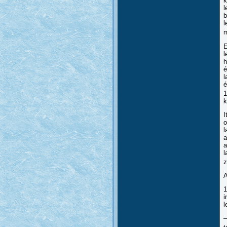
k
l
b
l
m
E
l
h
é
l
é
1
k
I
o
l
a
a
l
z
A
1
i
l
–