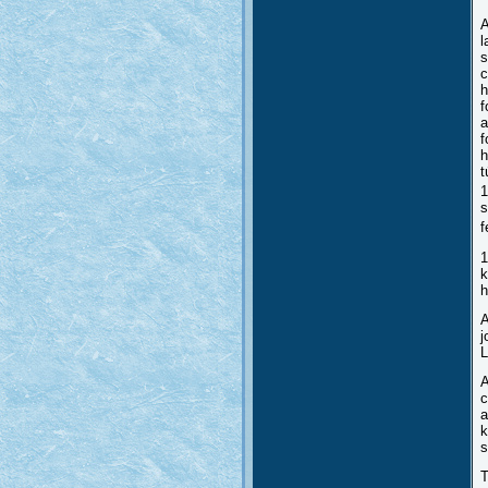
A
l
s
c
h
f
a
f
h
t
1
s
f
1
k
h
A
j
L
A
c
a
k
s
T