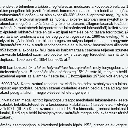
 rendelet értelmében a
lakbér meghatározás
módszere a következő volt: az 
akbér pengőben kifejezett értékének háromszorosa alkotta a forintban megállap
zobaszámtól függően – az alaplakbér 40–60%-ában állapították meg, így a lakb
sökkent. A rendkívül nyomott színvonalú lakbérek azonban nem nyújtottak f
áborúban megsérült lakásállomány üzemeltetésére, állagromlásának tovább
orrásból (a munkabérek központosított lakásfedezeti hányadából) kellett voln
z épületek lakhatóvá tételén túl – az ipari termelés beindítására fordítottak.
ordításának tendenciája sajnos végigvonult egészen az 1990-es évekig.) Min
elyzet is: „A lakóépületek állapota egészen súlyos képet mutat, …a nagymér
úlnyomórészt csak a tetők rendbehozatala és a lakások használható állapotba
953 között a lakóházak felújítása és karbantartása csaknem teljesen szünetel
zínvonalú lakbérből származó bevételnek is csak egy töredékét használták fe
2
elújításra: 1950-ben 41, 1954-ben 60%-át.
948-ban bevezették a
lakás helyreállítási hozzájárulást,
mely lényegében a bér
ötelezettség volt. E hozzájárulás a bérösszeg 15%-át tette ki, melyet a bérlő 
ázadóval együtt az államnak fizette be. (E hozzájárulás 1971-ig volt érvénybe
 6000/1948. Korm. számú rendelet, az első lakáskódex szabályozza a lakás 
ogosult egy szobára, páratlan számú családtag esetén pedig a család egy tová
akást pedig a lakcím megjelölésével lehetett igényelni.
 hivatalosan megállapított igényjogosultságot meghaladó lakásméretek eseté
saládok beköltöztetését és a
társbérletek
kialakítását. (Társbérletet, – elvile
z 1/1971. (III. 8.) Korm. számú rendelet 16. §-a kimondta: „tanácsi bérlakást
iutalni, illetőleg a bérlő lakásigényének mértékét meghaladó lakásrészt társb
zabad”.)
émánk szempontjából a következő jelentős lépés 1952, hiszen ez év végére á