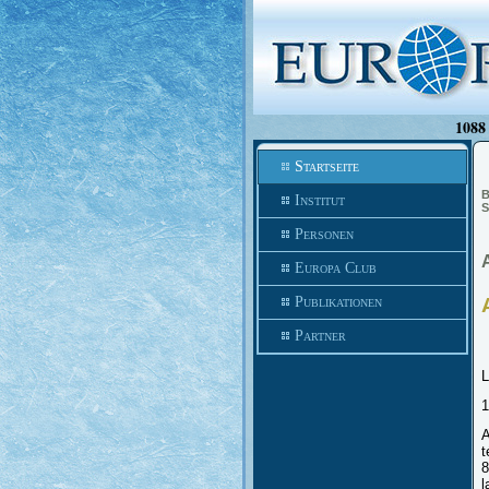
1088 
Startseite
B
Institut
S
Personen
Europa Club
Publikationen
Partner
L
1
A
t
8
l