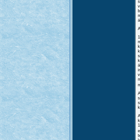
s
v
b
m
á
A
1
m
k
k
s
k
á
i
v
m
m
A
s
s
k
A
k
1
e
t