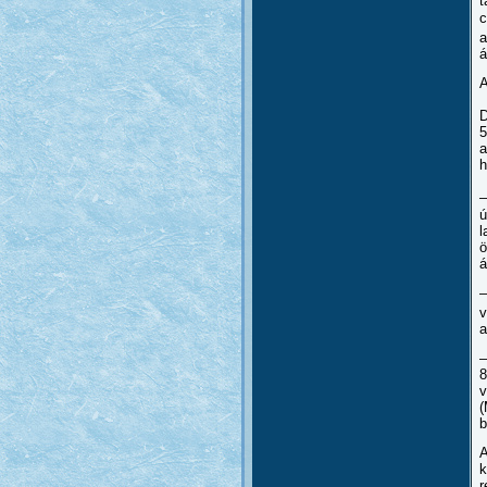
t
c
a
á
A
D
5
a
h
–
ú
l
ö
á
–
v
a
–
8
v
(
b
A
k
r