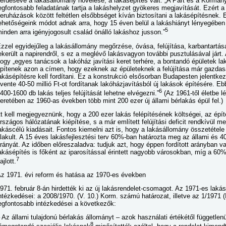
érdésévé a lakásállomány növelése, a lakásépítés vált: „A Párt és a Kormán
egfontosabb feladatának tartja a lakáshelyzet gyökeres megjavítását. Ezért a
eruházások között feltétlen elsőbbséget kíván biztosítani a lakásépítésnek. 
ehetőségeink módot adnak arra, hogy 15 éven belül a lakáshiányt lényegében 
5
inden arra igényjogosult család önálló lakáshoz jusson.”
zzel egyidejűleg a lakásállomány megőrzése, óvása, felújítása, karbantartás
ekerült a napirendről, s ez a meglévő lakásvagyon további pusztulásával járt. 
ogy „egyes tanácsok a lakóház javítási keret terhére, a bontandó épületek la
pítenek azon a címen, hogy ezeknek az épületeknek a felújítása már gazdasá
akásépítésre kell fordítani. Ez a konstrukció elsősorban Budapesten jelentk
vente 40-50 millió Ft-ot fordítanak lakóházjavításból új lakások építésére. 
6
400-1600 db lakás teljes felújítását lehetne elvégezni.”
(Az 1961-től életbe l
eretében az 1960-as években több mint 200 ezer új állami bérlakás épül fel.)
tt kell megjegyeznünk, hogy a 200 ezer lakás felépítésének költségei, az é
rszágos hálózatának kiépítése, s a már említett felújítási deficit rendkívül 
akáscélú kiadásait. Fontos kiemelni azt is, hogy a lakásállomány összetétele
lakult. A 15 éves lakásfejlesztési terv 60%-ban határozta meg az állami és
rányát. Az időben előreszaladva: tudjuk azt, hogy éppen fordított arányban v
akásépítés is főként az iparosítással érintett nagyobb városokban, míg a 60
7
ajlott.
z 1971. évi reform és hatása az 1970-es években
971. február 8-án hirdették ki az új lakásrendelet-csomagot. Az 1971-es lakás
ntézkedései: a 2008/1970. (V. 10.) Korm. számú határozat, illetve az 1/1971 
egfontosabb intézkedései a következők:
 Az állami tulajdonú bérlakás állományt – azok használati értékétől függetlenü
8