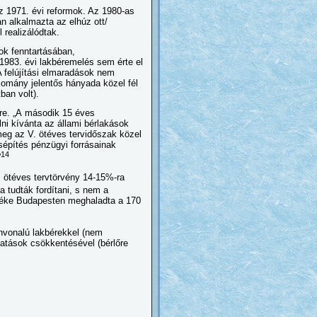
z 1971. évi reformok. Az 1980-as
n alkalmazta az elhúz ott/
l realizálódtak.
ok fenntartásában,
1983. évi lakbéremelés sem érte el
 A felújítási elmaradások nem
llomány jelentős hányada közel fél
ban volt).
re. „A
második 15 éves
ni kívánta az állami bérlakások
eg az V. ötéves tervidőszak közel
építés pénzügyi forrásainak
14
”
. ötéves tervtörvény 14-15%-ra
a tudták fordítani, s nem a
értéke Budapesten meghaladta a 170
ínvonalú lakbérekkel (nem
ltatások csökkentésével (bérlőre