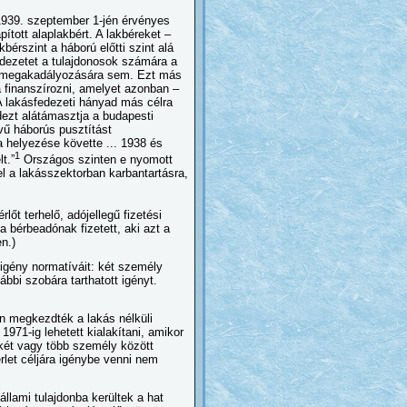
1939. szeptember 1-jén érvényes
ított alaplakbért. A lakbéreket –
érszint a háború előtti szint alá
edezetet a tulajdonosok számára a
i megakadályozására sem. Ezt más
a finanszírozni, amelyet azonban –
 (A lakásfedezeti hányad más célra
dezt alátámasztja a budapesti
vű háborús pusztítást
 helyezése követte ... 1938 és
1
t.”
Országos szinten e nyomott
l a lakásszektorban karbantartásra,
lőt terhelő, adójellegű fizetési
a bérbeadónak fizetett, aki azt a
n.)
igény normatíváit: két személy
bbi szobára tarthatott igényt.
n megkezdték a lakás nélküli
g 1971-ig lehetett kialakítani, amikor
 két vagy több személy között
érlet céljára igénybe venni nem
llami tulajdonba kerültek a hat