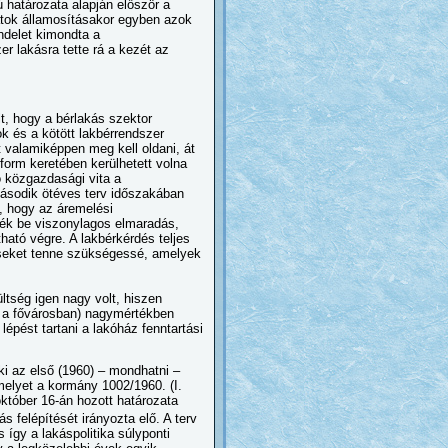
határozata alapján először a
latok államosításakor egyben azok
endelet kimondta a
r lakásra tette rá a kezét az
lt, hogy a bérlakás szektor
 és a kötött lakbérrendszer
 valamiképpen meg kell oldani, át
form keretében kerülhetett volna
 közgazdasági vita a
második ötéves terv időszakában
i, hogy az áremelési
zék be viszonylagos elmaradás,
ható végre. A lakbérkérdés teljes
éseket tenne szükségessé, amelyek
ltség igen nagy volt, hiszen
en a fővárosban) nagymértékben
lépést tartani a lakóház fenntartási
ki az első (1960) – mondhatni –
 melyet a kormány 1002/1960. (I.
tóber 16-án hozott határozata
ás felépítését irányozta elő. A terv
 így a lakáspolitika súlyponti