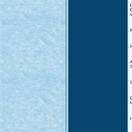
E
E
s
K
I
A
1
1
E
h
H