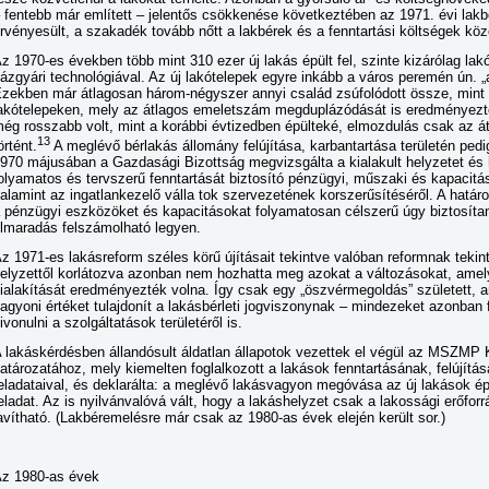
 fentebb már említett – jelentős csökkenése következtében az 1971. évi la
rvényesült, a szakadék tovább nőtt a lakbérek és a fenntartási költségek köz
z 1970-es években több mint 310 ezer új lakás épült fel, szinte kizárólag l
ázgyári technológiával. Az új lakótelepek egyre inkább a város peremén ún. „a
zekben már átlagosan három-négyszer annyi család zsúfolódott össze, mint 
akótelepeken, mely az átlagos emeletszám megduplázódását is eredményezt
ég rosszabb volt, mint a korábbi évtizedben épülteké, elmozdulás csak az át
13
örtént.
A meglévő bérlakás állomány felújítása, karbantartása területén pedi
970 májusában a Gazdasági Bizottság megvizsgálta a kialakult helyzetet és 
olyamatos és tervszerű fenntartását biztosító pénzügyi, műszaki és kapacitás
alamint az ingatlankezelő válla tok szervezetének korszerűsítéséről. A hatá
 pénzügyi eszközöket és kapacitásokat folyamatosan célszerű úgy biztosítani
lmaradás felszámolható legyen.
z 1971-es lakásreform széles körű újításait tekintve valóban reformnak tekint
elyzettől korlátozva azonban nem hozhatta meg azokat a változásokat, amel
ialakítását eredményezték volna. Így csak egy „öszvérmegoldás” született, 
agyoni értéket tulajdonít a lakásbérleti jogviszonynak – mindezeket azonba
ivonulni a szolgáltatások területéről is.
 lakáskérdésben állandósult áldatlan állapotok vezettek el végül az MSZMP 
atározatához, mely kiemelten foglalkozott a lakások fenntartásának, felújítá
eladataival, és deklarálta: a meglévő lakásvagyon megóvása az új lakások é
eladat. Az is nyilvánvalóvá vált, hogy a lakáshelyzet csak a lakossági erőfor
avítható. (Lakbéremelésre már csak az 1980-as évek elején került sor.)
z 1980-as évek