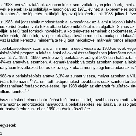
z 1983. évi változtatások azonban közel sem voltak olyan jelentősek, mint a
vek elejének lakáspolitikája – hasonlóan az 1971. évihez a lakbéremelés sorá
okozatos életbe léptetés taktikáját. Így az új lakbérek csak 1988. július 1-jéve
z 1983. évi jogszabály módosítások a lakosságnak az állami tulajdonú lakás
orszerűsítésében való fokozottabb közreműködését is szolgálták. Sajnos az 
élját: a felújítási források növelését, a költségvetés terheinek csökkentését.
sökkentek, sőt nőttek, az épületek állaga tovább romlott (a budapesti lakásá
vszázadon keresztül mindenfajta felújítást nélkülözve, már-már romos állapot
 bérlakásépítések száma is a minimumra esett vissza az 1980-as évek végé
akásépítési program a lakásellátási célokkal összefüggésben jelentősen növel
zámát. Az 1981– 1990. évekre az új bérlakások arányát 30%-ban határozta m
4%-os arányával szemben. A legmarkánsabb változás azonban éppen a lakás
rányában következett be, és ez az egyik oka a mennyiségi lemaradásnak is.
988-ra a bérlakásépítés aránya 6,3%-ra zuhant vissza, melyet azonban a VII
15
ívánt feltomázni.
Az említett lakbéremelést továbbra is csak szinten tartásr
elhasználható források növelésére. Így 1988 elején az elmaradt felújítások 
16
illiárd forintot.
sszegzésként elmondható: óriási felújítási deficittel, továbbra is nyomott sz
artalmaznak amortizációs hányadot), a bérlakásépítés leállításával, a szolgá
árításával) érkezünk el az 1990-es évek küszöbére.
egyzetek
1