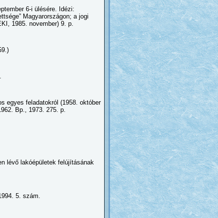
ptember 6-i ülésére. Idézi:
edettsége” Magyarországon; a jogi
EKI, 1985. november) 9. p.
9.)
.
 egyes feladatokról (1958. október
962. Bp., 1973. 275. p.
n lévő lakóépületek felújításának
1994. 5. szám.