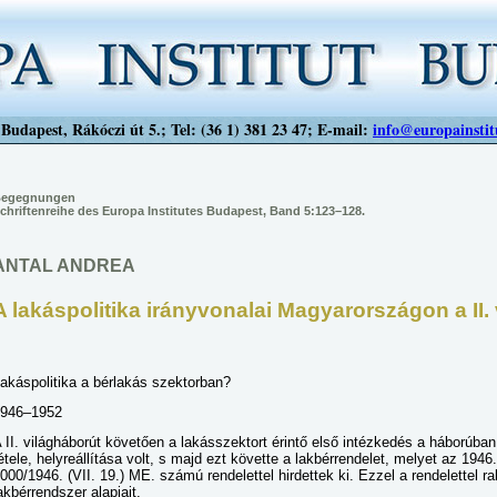
Budapest, Rákóczi út 5.; Tel: (36 1) 381 23 47; E-mail:
info@europainstit
egegnungen
chriftenreihe des Europa Institutes Budapest, Band 5:123–128.
ANTAL ANDREA
A lakáspolitika irányvonalai Magyarországon a II.
akáspolitika a bérlakás szektorban?
946–1952
 II. világháborút követően a lakásszektort érintő első intézkedés a háborúba
étele, helyreállítása volt, s majd ezt követte a lakbérrendelet, melyet az 1946.
000/1946. (VII. 19.) ME. számú rendelettel hirdettek ki. Ezzel a rendelettel 
akbérrendszer alapjait.