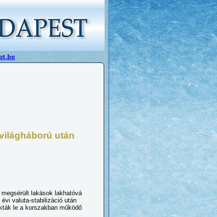
ut.hu
 világháború után
n megsérült lakások lakhatóvá
 évi valuta-stabilizáció után
rakták le a korszakban működő