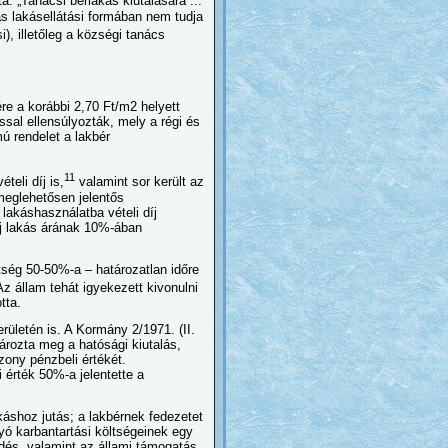
a: „Tanácsi bérlakás kiutalására ...
ás lakásellátási formában nem tudja
i), illetőleg a községi tanács
re a korábbi 2,70 Ft/m2 helyett
ssal ellensúlyozták, mely a régi és
mú rendelet a lakbér
11
teli díj is,
valamint sor került az
 meglehetősen jelentős
lakáshasználatba vételi díj
 új lakás árának 10%-ában
tség 50-50%-a – határozatlan időre
z állam tehát igyekezett kivonulni
tta.
rületén is. A Kormány 2/1971. (II.
ározta meg a hatósági kiutalás,
zony pénzbeli értékét.
 érték 50%-a jelentette a
áshoz jutás; a lakbérnek fedezetet
olyó karbantartási költségeinek egy
edés, valamint az állami támogatás