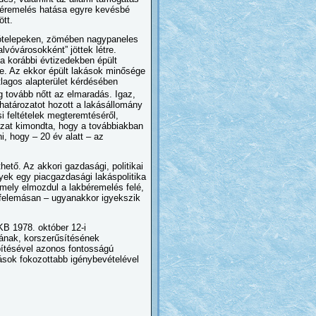
kbéremelés hatása egyre kevésbé
ött.
akótelepeken, zömében nagypaneles
lvóvárosokként” jöttek létre.
a korábbi évtizedekben épült
e. Az ekkor épült lakások minősége
lagos alapterület kérdésében
g tovább nőtt az elmaradás. Igaz,
határozatot hozott a lakásállomány
i feltételek megteremtéséről,
rozat kimondta, hogy a továbbiakban
, hogy – 20 év alatt – az
hető. Az akkori gazdasági, politikai
yek egy piacgazdasági lakáspolitika
amely elmozdul a lakbéremelés felé,
n felemásan – ugyanakkor igyekszik
KB 1978. október 12-i
sának, korszerűsítésének
pítésével azonos fontosságú
rások fokozottabb igénybevételével