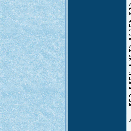
A
é
f
A
k
c
c
é
A
l
s
2
a
1
k
f
m
Ö
t
h
J