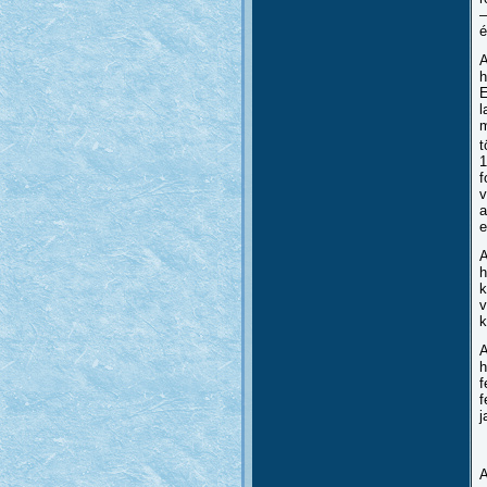
–
é
A
h
E
l
m
t
1
f
v
a
e
A
h
k
v
k
A
h
f
f
j
A