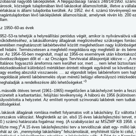
zobásnál nagyobb lakóépületek. A Népgazdasági Tanács 248/14/1950. számú 
árosok, községek tulajdonában lévő lakásokat államosították, illetve a válla
érlakásai is állami tulajdonba kerültek. Az 1952. évi 4. számú törvényerejű r
agántulajdonban lévő lakóépületek államosítását, amelynek révén kb. 200 eze
llam.
z 1950–60-as évek
952–53-ra tehetjük a helyreállítási periódus végét, amikor is nyilvánvalóvá vá
űködtetéséhez, a lakásállomány állagának megőrzéséhez szükséges források
eretében meghatározott lakbérbevétel között meglehetősen nagy különbséget
ell hidalni. Természetesen a megfelelő megoldásra egy megfelelő ár- és bérre
or. Az 1954–55-ben megindult, majd az 1956-os események után kibontakozó
övetkezőképpen dőlt el – az Országos Tervhivatal álláspontját idézve –: „A 
ltalános fogyasztói árreformra nem kerülhet sor, mert ... nem lehet biztosítan
ntézkedésekkel különböző mértékben érintett rétegek egyikénél se következ
agy esetleg abszolút visszaesés .... az elgondolt teljes lakbérreform sem hajt
egoldását jelentő lakbéremelés olyan méretű belügyi ellensúlyozó intézked
3
eghaladják a rendelkezésre álló lehetőségeket.”
 második ötéves tervet (1961–1965) megelőzően a lakáshelyzet terén a feszü
zünetelt a karbantartási, felújítási tevékenység. A háború és 1956 (különös
úlyosbította a helyzetet. Az említett nyomott színvonalú lakbérek nem tudtak 
öltségekkel.
 lakások állagának romlása mellett folyamatos volt a lakáshiány. Ez váltotta 
orszakos változást. Meghirdetik az ún. első 15 éves lakásfejlesztési tervet,
0.) számú határozata fogalmaz meg. (A szabályozást az MSZMP KB 1958. ok
4
lőzte meg.)
A 15 éves lakásfejlesztési terv a tervidőszak alatt egy- millió lak
ehát az ún. „mennyiségi lakáshiány” felszámolását, enyhítését tűzte ki célul, s