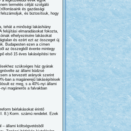
y a legközelebbi évek egyik
 nem termelés célját szolgáló
Erőforrásaink és gazdasági
felszámoljuk, és biztosítsuk, hogy
a, tehát a minőségi lakáshiány
A felújítási elmaradásokat fokozta,
kóinak elhelyezésére lakásokat
gtalan és ezért ezt az összeget új
ezik. Budapesten ezen a címen
Ebből az összegből évente mintegy
épő első 15 éves lakásépítési terv
pítésekhez szükséges ház gyárak
megnövelte az állami büdzsé
 sem a tervezett arányok szerint
 40%-ban a magánerejű lakásépítések
alósult ez meg, s a 40%-nyi állami
%-nyi magánerős a falvakban
reform bérlakásokat érintő
(II. 8.) Korm. számú rendelet. Ezek
l – állami költségvetésből