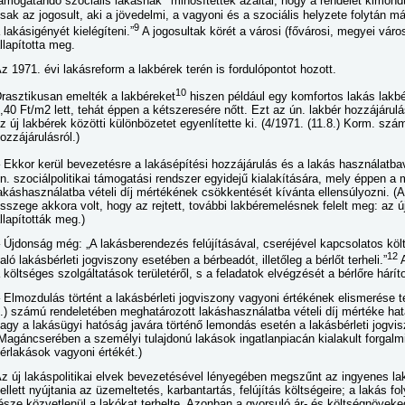
ámogatandó szociális lakásnak
minősítették azáltal, hogy a rendelet kimondt
sak az jogosult, aki a jövedelmi, a vagyoni és a szociális helyzete folytán m
9
 lakásigényét kielégíteni.”
A jogosultak körét a városi (fővárosi, megyei város
llapította meg.
z 1971. évi lakásreform a lakbérek terén is fordulópontot hozott.
10
rasztikusan emelték a lakbéreket
hiszen például egy komfortos lakás lakbé
,40 Ft/m2 lett, tehát éppen a kétszeresére nőtt. Ezt az ún. lakbér hozzájárulá
z új lakbérek közötti különbözetet egyenlítette ki. (4/1971. (11.8.) Korm. szá
ozzájárulásról.)
 Ekkor kerül bevezetésre a lakásépítési hozzájárulás és a lakás használatbavé
n. szociálpolitikai támogatási rendszer egyidejű kialakítására, mely éppen a
akáshasználatba vételi díj mértékének csökkentését kívánta ellensúlyozni. (A 
sszege akkora volt, hogy az rejtett, további lakbéremelésnek felelt meg: az
llapították meg.)
 Újdonság még: „A lakásberendezés felújításával, cseréjével kapcsolatos köl
12
aló lakásbérleti jogviszony esetében a bérbeadót, illetőleg a bérlőt terheli.”
A
 költséges szolgáltatások területéről, s a feladatok elvégzését a bérlőre háríto
 Elmozdulás történt a lakásbérleti jogviszony vagyoni értékének elismerése te
.) számú rendeletében meghatározott lakáshasználatba vételi díj mértéke hat
agy a lakásügyi hatóság javára történő lemondás esetén a lakásbérleti jogvis
Magáncserében a személyi tulajdonú lakások ingatlanpiacán kialakult forgalmi
érlakások vagyoni értékét.)
z új lakáspolitikai elvek bevezetésével lényegében megszűnt az ingyenes lak
ellett nyújtania az üzemeltetés, karbantartás, felújítás költségeire; a lakás f
észe közvetlenül a lakókat terhelte. Azonban a gyorsuló ár- és költségnövek