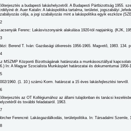
lőterjesztés a budapesti lakáshelyzetről. A Budapesti Pártbizottság 1955. sze
rdélyiné dr. Auer Katalin: A lakáspolitika tartalma, területei, jogszabályi „lef
zabályozás célja, a jogi szabályozás mint a lakáspolitika egyik eszköze (SZ
2
acsenyák Ferenc: Lakásviszonyaink alakulása 1920-tól napjainkig. (KJK, 195
3
dézi: Berend T. Iván: Gazdasági útkeresés 1956-1965. Magvető, 1983. 134. p
4
z MSZMP Központi Bizottságának határozata a munkásosztállyal kapcsolatos
6.) In: A Magyar Szocialista Munkáspárt határozatai és dokumentumai 1956-1
5
002/1960. (1. 10.) számú Korm. határozat a 15 éves lakásfejlesztési tervről.
6
lőterjesztés az OT Kollégiumához az állami tulajdonban és tanácsi kezelésbe
elyzetéről és további feladatairól. 1963.
7
örcher Ferencné: Lakásgazdálkodás, területpolitika. In: Társadalmi Szemle, 
8