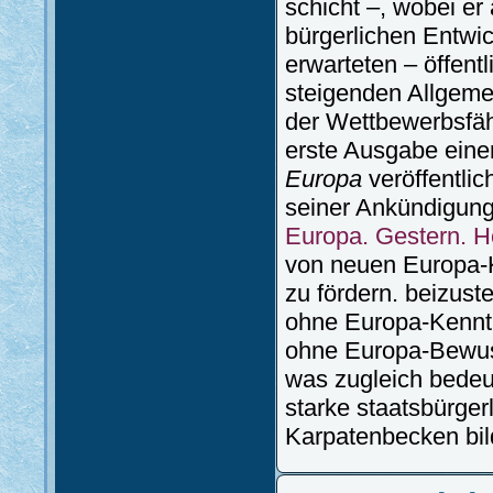
schicht –, wobei er
bürgerlichen Entwi
erwarteten – öffen
steigenden Allgemei
der Wettbewerbsfähi
erste Ausgabe einer
Europa
veröffentlic
seiner Ankündigung
Europa. Gestern. H
von neuen Europa-
zu fördern. beizus
ohne Europa-Kenntn
ohne Europa-Bewuss
was zugleich bedeu
starke staatsbürger
Karpatenbecken bil