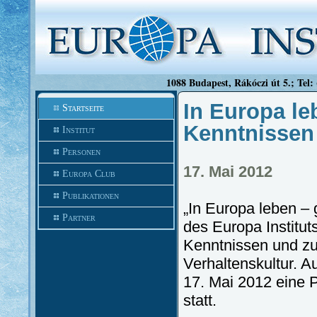
1088 Budapest, Rákóczi út 5.; Tel:
In Europa le
Startseite
Kenntnissen
Institut
Personen
17. Mai 2012
Europa Club
Publikationen
„In Europa leben – 
Partner
des Europa Institut
Kenntnissen und zu
Verhaltenskultur. A
17. Mai 2012 eine 
statt.