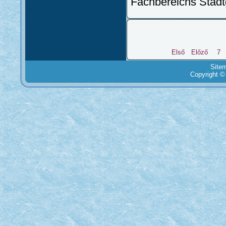
Fachbereichs Stadt
Első
Előző
7
Site
Copyright ©