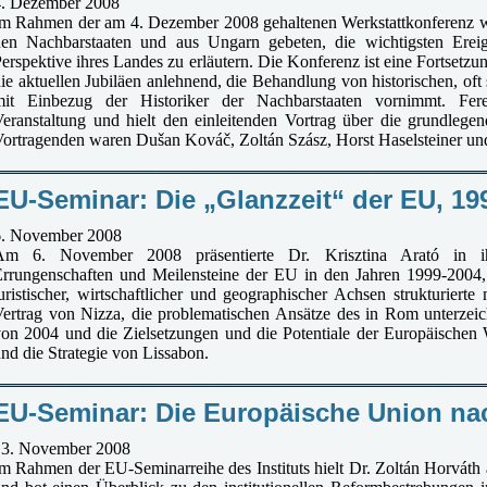
4. Dezember 2008
m Rahmen der am 4. Dezember 2008 gehaltenen Werkstattkonferenz w
den Nachbarstaaten und aus Ungarn gebeten, die wichtigsten Erei
erspektive ihres Landes zu erläutern. Die Konferenz ist eine Fortsetzun
ie aktuellen Jubiläen anlehnend, die Behandlung von historischen, oft
mit Einbezug der Historiker der Nachbarstaaten vornimmt. Fe
eranstaltung und hielt den einleitenden Vortrag über die grundlegend
ortragenden waren Dušan Kováč, Zoltán Szász, Horst Haselsteiner u
EU-Seminar: Die „Glanzzeit“ der EU, 19
6. November 2008
Am 6. November 2008 präsentierte Dr. Krisztina Arató in ih
rrungenschaften und Meilensteine der EU in den Jahren 1999-2004,
uristischer, wirtschaftlicher und geographischer Achsen strukturier
ertrag von Nizza, die problematischen Ansätze des in Rom unterzei
on 2004 und die Zielsetzungen und die Potentiale der Europäischen
nd die Strategie von Lissabon.
EU-Seminar: Die Europäische Union na
13. November 2008
m Rahmen der EU-Seminarreihe des Instituts hielt Dr. Zoltán Horváth