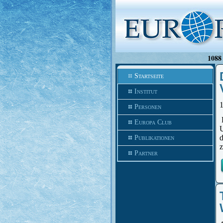
1088 
Startseite
Institut
Personen
Europa Club
Publikationen
z
Partner