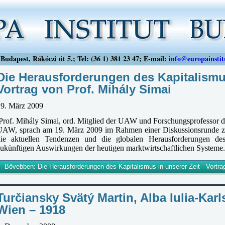
Budapest, Rákóczi út 5.; Tel: (36 1) 381 23 47; E-mail:
info@europainstit
Die Herausforderungen des Kapitalismus
Vortrag von Prof. Mihály Simai
19. März 2009
Prof. Mihály Simai, ord. Mitglied der UAW und Forschungsprofessor des
UAW, sprach am 19. März 2009 im Rahmen einer Diskussionsrunde z
die aktuellen Tendenzen und die globalen Herausforderungen de
ukünftigen Auswirkungen der heutigen marktwirtschaftlichen Systeme.
Bővebben: Die Herausforderungen des Kapitalismus in unserer Zeit - Vortra
Turčiansky Svätý Martin, Alba Iulia-Kar
Wien – 1918