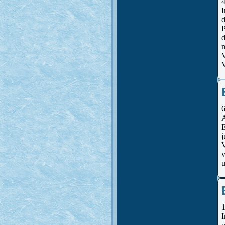
I
P
d
V
V
E
j
V
v
u
I