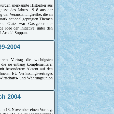
urden anerkannte Historiker aus
gnisse des Jahres 1918 aus der
g der Veranstaltungsreihe, die an
 stark national geprägten Themen
renc Glatz war Gastgeber der
e Idee der Initiative; unter den
nd Arnold Suppan.
99-2004
rem Vortrag die wichtigsten
 die sie entlang komplementärer
te mit besonderem Akzent auf den
chneten EU-Verfassungsvertrages
 Wirtschafts- und Währungsunion
ch 2004
 am 13. November einen Vortrag,