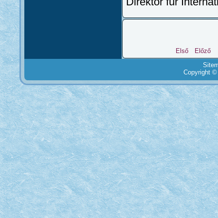
Direktor für Interna
Első
Előző
Site
Copyright ©