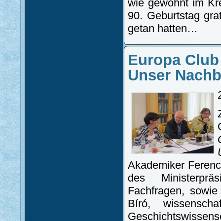
wie gewohnt im Kre
90. Geburtstag gra
getan hatten…
Europa Club
Unser Nachba
Akademiker Ferenc 
des Ministerpräs
Fachfragen, sowie
Bíró, wissenschaf
Geschichtswiss