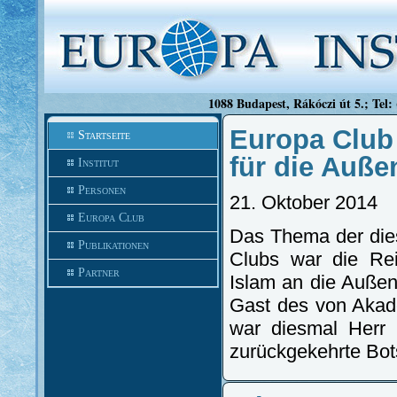
1088 Budapest, Rákóczi út 5.; Tel:
Europa Club
Startseite
für die Auße
Institut
Personen
21. Oktober 2014
Europa Club
Das Thema der dies
Publikationen
Clubs war die Rei
Partner
Islam an die Außenp
Gast des von Akad
war diesmal Herr 
zurückgekehrte Bots