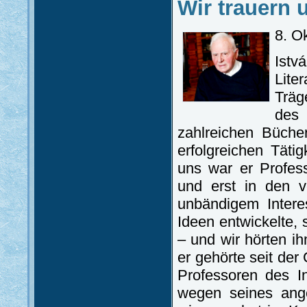
Wir trauern 
8. O
Istv
Lite
Träg
des
zahlreichen Bücher
erfolgreichen Täti
uns war er Profes
und erst in den vo
unbändigem Interes
Ideen entwickelte,
– und wir hörten i
er gehörte seit de
Professoren des I
wegen seines ang