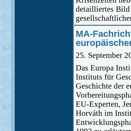
Krisenzeiten neb
detailliertes Bil
gesellschaftlich
MA-Fachrich
europäischen
25. September 2
Das Europa Inst
Instituts für Ge
Geschichte der e
Vorbereitungspha
EU-Experten, Jen
Horváth im Insti
Entwicklungsphas