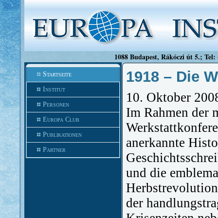
1088 Budapest, Rákóczi út 5.; Tel:
1918 – Die W
Startseite
Institut
10. Oktober 200
Personen
Im Rahmen der m
Europa Club
Werkstattkonfer
Publikationen
anerkannte Histo
Partner
Geschichtsschrei
und die emblemat
Herbstrevolution
der handlungstra