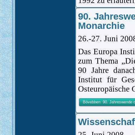
1992 zu erläuter
90. Jahresw
Monarchie
26.-27. Juni 200
Das Europa Insti
zum Thema „Die
90 Jahre dana
Institut für G
Osteuropäische G
Bővebben: 90. Jahreswende d
Wissenschaft
25. Juni 2008