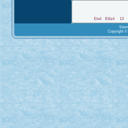
Első
Előző
13
Site
Copyright ©