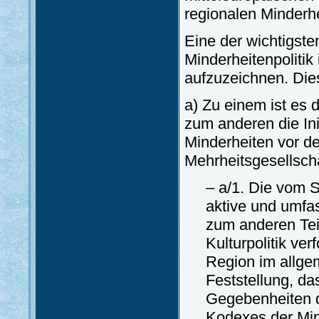
regionalen Minderhe
Eine der wichtigste
Minderheitenpolitik
aufzuzeichnen. Die
a) Zu einem ist es
zum anderen die Init
Minderheiten vor d
Mehrheitsgesellsch
– a/1. Die vom S
aktive und umfa
zum anderen Tei
Kulturpolitik ve
Region im allge
Feststellung, da
Gegebenheiten 
Kodexes der Mind