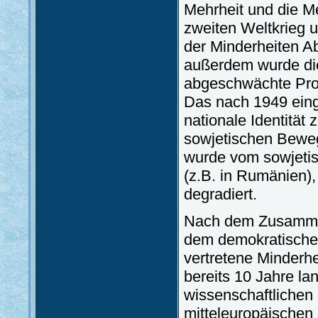
Mehrheit und die M
zweiten Weltkrieg 
der Minderheiten Abh
außerdem wurde die
abgeschwächte Prod
Das nach 1949 eing
nationale Identität
sowjetischen Beweg
wurde vom sowjetis
(z.B. in Rumänien),
degradiert.
Nach dem Zusammen
dem demokratischen
vertretene Minderhe
bereits 10 Jahre l
wissenschaftlichen 
mitteleuropäischen