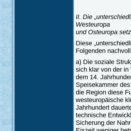
II. Die „unterschie
Westeuropa
und Osteuropa setzt
Diese „unterschiedl
Folgenden nachvoll
a) Die soziale Struk
sich klar von der i
dem 14. Jahrhunder
Speisekammer des w
die Region diese Fu
westeuropäische kle
Jahrhundert dauerte
technische Entwick
Sicherung der Nahru
Eiszeit weniger bet