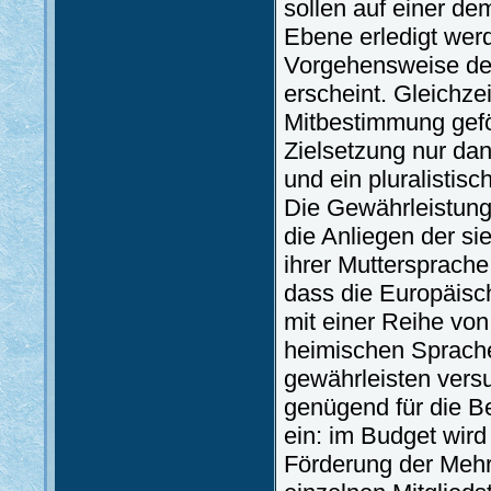
sollen auf einer de
Ebene erledigt wer
Vorgehensweise dem
erscheint. Gleichzei
Mitbestimmung gefö
Zielsetzung nur dan
und ein pluralistis
Die Gewährleistung 
die Anliegen der s
ihrer Muttersprache
dass die Europäisch
mit einer Reihe vo
heimischen Sprachen
gewährleisten versu
genügend für die B
ein: im Budget wird
Förderung der Mehr