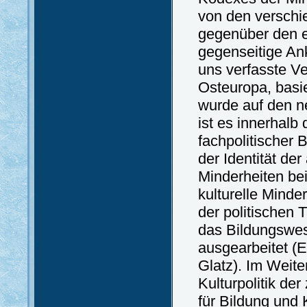
von den verschi
gegenüber den e
gegenseitige An
uns verfasste Ve
Osteuropa, basie
wurde auf den n
ist es innerhalb 
fachpolitischer
der Identität de
Minderheiten be
kulturelle Minder
der politischen 
das Bildungswes
ausgearbeitet (
Glatz). Im Weite
Kulturpolitik de
für Bildung und 