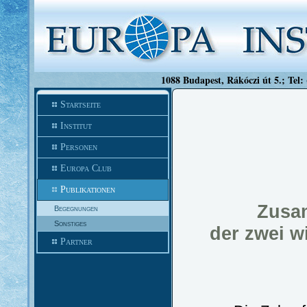
1088 Budapest, Rákóczi út 5.; Tel:
Startseite
Institut
Personen
Europa Club
Publikationen
Zusa
Begegnungen
Sonstiges
der zwei wi
Partner