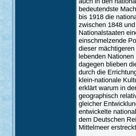
auch in den nationa
bedeutendste Macht
bis 1918 die natio
zwischen 1848 und
Nationalstaaten ei
einschmelzende Poli
dieser mächtigeren
lebenden Nationen i
dagegen blieben di
durch die Errichtun
klein-nationale Kul
erklärt warum in de
geographisch relati
gleicher Entwicklun
entwickelte nationa
dem Deutschen Rei
Mittelmeer erstreckt,