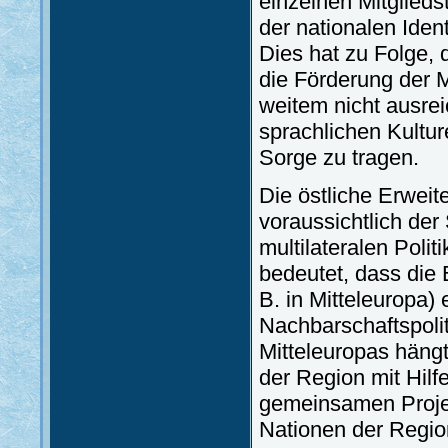
einzelnen Mitglieds
der nationalen Ident
Dies hat zu Folge, 
die Förderung der M
weitem nicht ausre
sprachlichen Kultur
Sorge zu tragen.
Die östliche Erwei
voraussichtlich der
multilateralen Poli
bedeutet, dass die 
B. in Mitteleuropa)
Nachbarschaftspolit
Mitteleuropas hängt
der Region mit Hil
gemeinsamen Projekt
Nationen der Regio