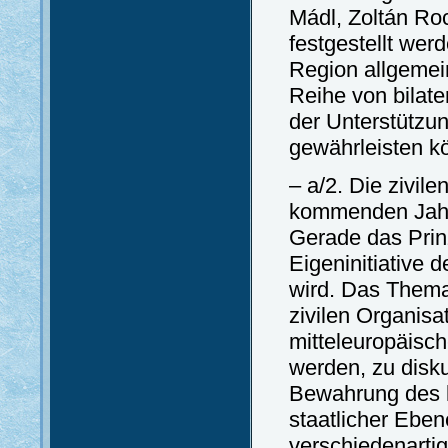
Mádl, Zoltán Ro
festgestellt wer
Region allgemei
Reihe von bilate
der Unterstützun
gewährleisten k
– a/2. Die zivil
kommenden Jahrz
Gerade das Prinz
Eigeninitiative 
wird. Das Thema 
zivilen Organisa
mitteleuropäisc
werden, zu disku
Bewahrung des k
staatlicher Ebe
verschiedenartig