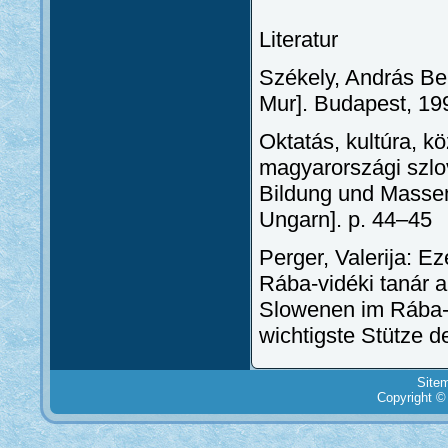
Literatur
Székely, András Ber
Mur]. Budapest, 19
Oktatás, kultúra, 
magyarországi szlov
Bildung und Masse
Ungarn]. p. 44–45
Perger, Valerija: E
Rába-vidéki tanár a
Slowenen im Rába-G
wichtigste Stütze d
Site
Copyright ©