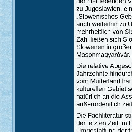
der hier lebenden V
zu Jugoslawien, ein
„Slowenisches Gebi
auch weiterhin zu 
mehrheitlich von 
Zahl ließen sich Sl
Slowenen in größer
Mosonmagyaróvár.
Die relative Abges
Jahrzehnte hindurc
vom Mutterland hat 
kulturellen Gebiet 
natürlich an die As
außerordentlich zeit
Die Fachliteratur s
der letzten Zeit im 
Umgestaltung der tra