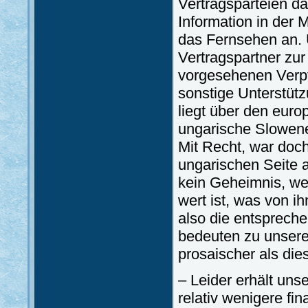
Vertragsparteien da
Information in der
das Fernsehen an. U
Vertragspartner zu
vorgesehenen Verpf
sonstige Unterstüt
liegt über den eur
ungarische Slowen
Mit Recht, war doc
ungarischen Seite a
kein Geheimnis, we
wert ist, was von 
also die entspreche
bedeuten zu unseren 
prosaischer als die
– Leider erhält uns
relativ wenigere fi