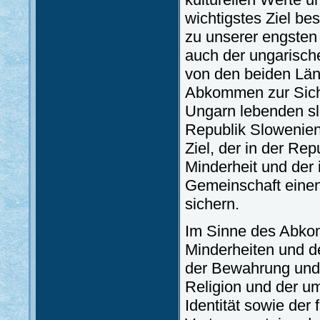
wichtigstes Ziel bes
zu unserer engsten
auch der ungarisch
von den beiden Län
Abkommen zur Siche
Ungarn lebenden sl
Republik Slowenie
Ziel, der in der Re
Minderheit und der
Gemeinschaft einen
sichern.
Im Sinne des Abkom
Minderheiten und d
der Bewahrung und 
Religion und der u
Identität sowie de