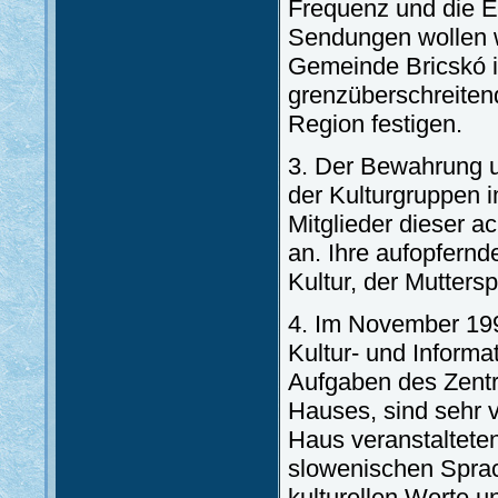
Frequenz und die E
Sendungen wollen w
Gemeinde Bricskó i
grenzüberschreiten
Region festigen.
3. Der Bewahrung u
der Kulturgruppen 
Mitglieder dieser a
an. Ihre aufopfernd
Kultur, der Mutters
4. Im November 199
Kultur- und Informa
Aufgaben des Zentr
Hauses, sind sehr v
Haus veranstaltete
slowenischen Sprac
kulturellen Werte 