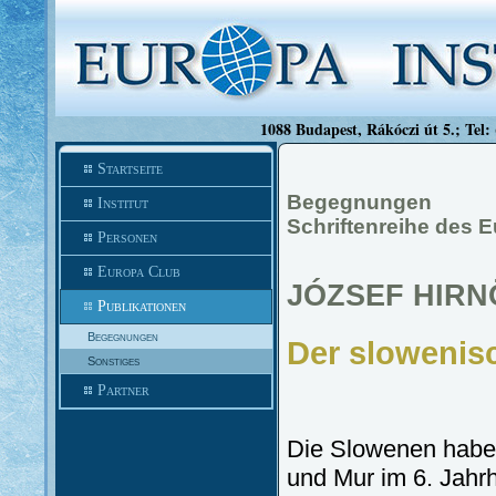
1088 Budapest, Rákóczi út 5.; Tel:
Startseite
Begegnungen
Institut
Schriftenreihe des E
Personen
Europa Club
JÓZSEF HIRN
Publikationen
Begegnungen
Der slowenis
Sonstiges
Partner
Die Slowenen habe
und Mur im 6. Jah