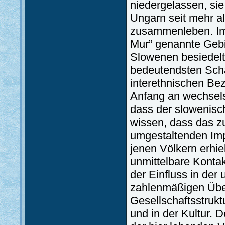
niedergelassen, sie 
Ungarn seit mehr al
zusammenleben. Im 
Mur” genannte Gebi
Slowenen besiedelt
bedeutendsten Scha
interethnischen Be
Anfang an wechselse
dass der slowenisch
wissen, dass das 
umgestaltenden Impu
jenen Völkern erhi
unmittelbare Konta
der Einfluss in der
zahlenmäßigen Über
Gesellschaftsstrukt
und in der Kultur. D