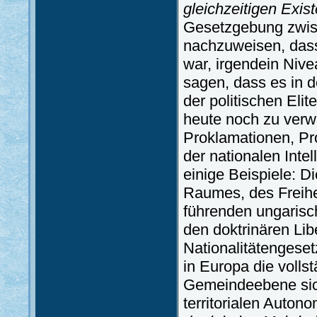
gleichzeitigen Exis
Gesetzgebung zwis
nachzuweisen, dass
war, irgendein Niv
sagen, dass es in 
der politischen Eli
heute noch zu verw
Proklamationen, Pr
der nationalen Inte
einige Beispiele: D
Raumes, des Freih
führenden ungarisc
den doktrinären Lib
Nationalitätengeset
in Europa die volls
Gemeindeebene sich
territorialen Auton