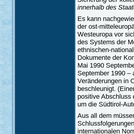
innerhalb des Staate
Es kann nachgewie
der ost-mitteleurop
Westeuropa vor sich
des Systems der Me
ethnischen-national
Dokumente der Kon
Mai 1990 September
September 1990 – a
Veränderungen in O
beschleunigt. (Eine
positive Abschluss
um die Südtirol-Au
Aus all dem müsse
Schlussfolgerungen
internationalen No