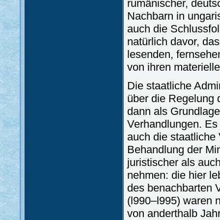
rumänischer, deuts
Nachbarn in ungaris
auch die Schlussfolg
natürlich davor, da
lesenden, fernsehe
von ihren materiell
Die staatliche Admi
über die Regelung 
dann als Grundlage 
Verhandlungen. Es
auch die staatliche
Behandlung der Mind
juristischer als auc
nehmen: die hier l
des benachbarten Vo
(l990–l995) waren 
von anderthalb Jahr