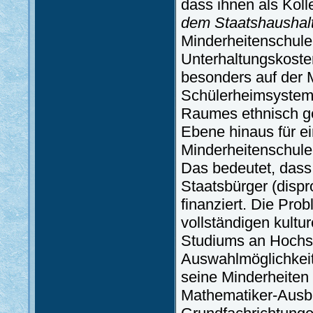
dass ihnen als Kolle
dem Staatshaushal
Minderheitenschulen
Unterhaltungskoste
besonders auf der M
Schülerheimsystems 
Raumes ethnisch ge
Ebene hinaus für ei
Minderheitenschule
Das bedeutet, dass
Staatsbürger (dispro
finanziert. Die Pr
vollständigen kultu
Studiums an Hochsc
Auswahlmöglichkeit 
seine Minderheiten 
Mathematiker-Ausbi