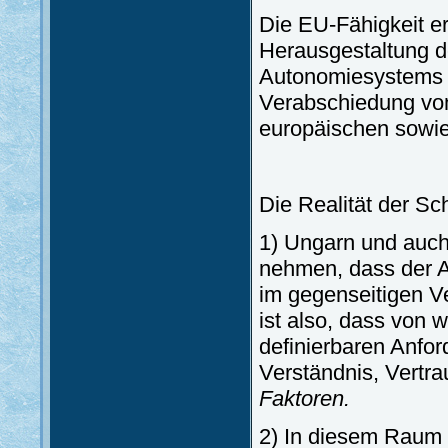
Die EU-Fähigkeit erf
Herausgestaltung d
Autonomiesystems m
Verabschiedung vo
europäischen sowie 
Die Realität der Sc
1) Ungarn und auch
nehmen, dass der A
im gegenseitigen Ve
ist also, dass von w
definierbaren Anfor
Verständnis, Vertr
Faktoren.
2) In diesem Raum 