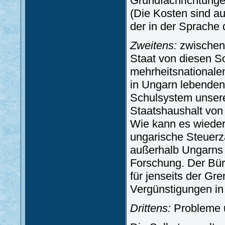
Grundfachrichtunge
(Die Kosten sind au
der in der Sprache 
Zweitens:
zwischens
Staat von diesen S
mehrheitsnationale
in Ungarn lebende
Schulsystem unser
Staatshaushalt von
Wie kann es wiederu
ungarische Steuerza
außerhalb Ungarns 
Forschung. Der Bür
für jenseits der Gr
Vergünstigungen i
Drittens:
Probleme u