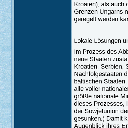
Kroaten), als auch 
Grenzen Ungarns nu
geregelt werden ka
Lokale Lösungen un
Im Prozess des Abb
neue Staaten zusta
Kroatien, Serbien,
Nachfolgestaaten d
baltischen Staaten,
alle voller nationa
größte nationale M
dieses Prozesses, 
der Sowjetunion der
gesunken.) Damit k
Augenblick ihres E