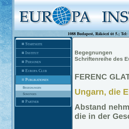
1088 Budapest, Rákóczi út 5.; Tel:
Startseite
Begegnungen
Institut
Schriftenreihe des E
Personen
Europa Club
FERENC GLA
Publikationen
Begegnungen
Ungarn, die E
Sonstiges
Partner
Abstand nehme
die in der Ges