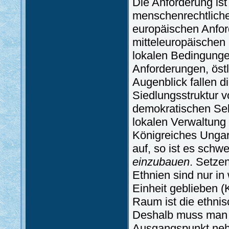
Die Anforderung ist
menschenrechtliche
europäischen Anfor
mitteleuropäischen
lokalen Bedingunge
Anforderungen, öst
Augenblick fallen 
Siedlungsstruktur v
demokratischen Sel
lokalen Verwaltung
Königreiches Ungar
auf, so ist es schw
einzubauen
. Setzen
Ethnien sind nur in 
Einheit geblieben (
Raum ist die ethnis
Deshalb muss man o
Ausgangspunkt neh