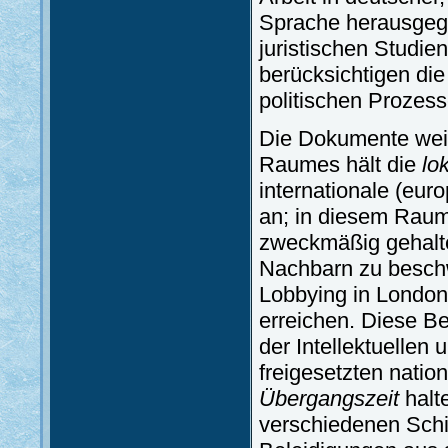
Sprache herausgege
juristischen Studie
berücksichtigen di
politischen Prozess
Die Dokumente weise
Raumes hält die
lo
internationale (eur
an; in diesem Raum 
zweckmäßig gehalten
Nachbarn zu beschwe
Lobbying in London
erreichen. Diese Be
der Intellektuellen 
freigesetzten natio
Übergangszeit
halte
verschiedenen Schi