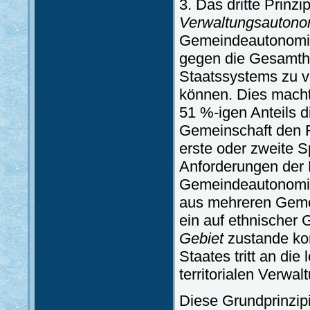
3. Das dritte Prinzi
Verwaltungsautono
Gemeindeautonomie
gegen die Gesamthe
Staatssystems zu v
können. Dies macht
51 %-igen Anteils d
Gemeinschaft den Ra
erste oder zweite 
Anforderungen der N
Gemeindeautonomie 
aus mehreren Gemei
ein auf ethnischer
Gebiet
zustande ko
Staates tritt an die
territorialen Verwal
Diese Grundprinzipi