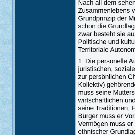
Nach all dem sehen
Zusammenlebens vo
Grundprinzip der M
schon die Grundlag
zwar besteht sie au
Politische und kul
Territoriale Autonom
1. Die personelle A
juristischen, sozia
zur persönlichen C
Kollektiv) gehören
muss seine Mutters
wirtschaftlichen u
seine Traditionen, 
Bürger muss er Vor
Vermögen muss er ku
ethnischer Grundla