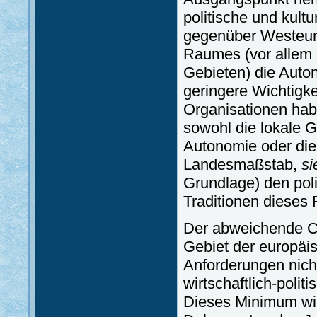
politische und kul
gegenüber Westeuro
Raumes (vor allem 
Gebieten) die Auto
geringere Wichtigke
Organisationen hab
sowohl die lokale 
Autonomie oder die 
Landesmaßstab,
si
Grundlage) den pol
Traditionen dieses
Der abweichende C
Gebiet der europäi
Anforderungen nich
wirtschaftlich-politi
Dieses Minimum wir