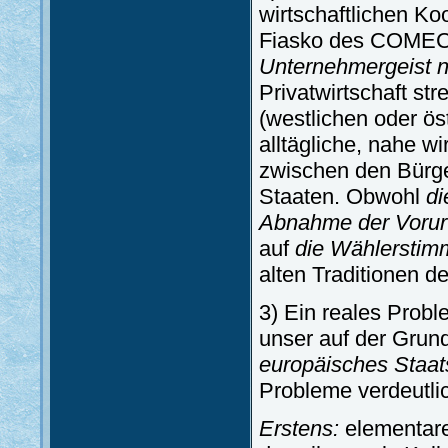
wirtschaftlichen Ko
Fiasko des COM
Unternehmergeist 
Privatwirtschaft st
(westlichen oder ös
alltägliche, nahe w
zwischen den Bürge
Staaten. Obwohl
di
Abnahme der Vorurt
auf
die Wählerstimm
alten Traditionen d
3) Ein reales Probl
unser auf der Grun
europäisches Staat
Probleme verdeutli
Erstens:
elementare