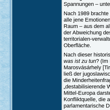
Spannungen – unter 
Nach 1989 brachte
alle jene Emotionen
Raum – aus dem al
der Abweichung des
territorialen-verwa
Oberfläche.
Nach dieser histori
was ist zu tun
? (Im
Marosvásárhely [Ti
ließ der jugoslawis
die Minderheitenfrag
„destabilisierende 
Mittel-Europa darste
Konfliktquelle, die 
parlamentarische De