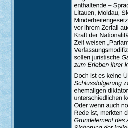
enthaltende – Spra
Litauen, Moldau, Sl
Minderheitengesetze
vor ihrem Zerfall a
Kraft der Nationalit
Zeit weisen „Parla
Verfassungsmodifiz
sollen juristische
Ga
zum Erleben ihrer k
Doch ist es keine 
Schlussfolgerung
zu
ehemaligen diktato
unterschiedlichen k
Oder wenn auch noch
Rede ist, merkten 
Grundelement des A
Sicherung der kolle