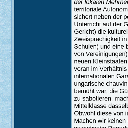
der lokalen Mehrhei
territoriale Autono
sichert neben der 
Unterricht auf der 
Gericht) die kultu
Zweisprachigkeit i
Schulen) und eine 
von Vereinigungen)
neuen Kleinstaaten
voran im Verhältnis
internationalen Gar
ungarische chauvin
bemüht war, die Gül
zu sabotieren, mac
Mittelklasse dasse
Obwohl diese von in
Machen wir keinen g