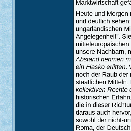
Marktwirtschaft gef
Heute und Morgen m
und deutlich sehen
ungarländischen Min
Angelegenheit”. Sie 
mitteleuropäischen 
unsere Nachbarn, 
Abstand nehmen müs
ein Fiasko erlitten
.
noch der Raub der n
staatlichen Mitteln.
kollektiven Rechte 
historischen Erfah
die in dieser Richt
daraus auch hervor, 
sowohl der nicht-un
Roma, der Deutsch