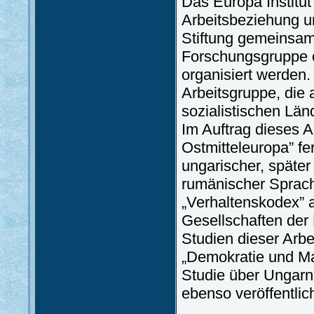
Das Europa Institut 
Arbeitsbeziehung un
Stiftung gemeinsam
Forschungsgruppe o
organisiert werden.
Arbeitsgruppe, die 
sozialistischen Län
Im Auftrag dieses A
Ostmitteleuropa” fe
ungarischer, später
rumänischer Sprach
„Verhaltenskodex” 
Gesellschaften der 
Studien dieser Arbe
„Demokratie und Ma
Studie über Ungarn 
ebenso veröffentlic