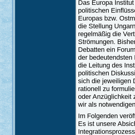
Das Europa Institu
politischen Einflüs
Europas bzw. Ostmit
die Stellung Ungar
regelmäßig die Vert
Strömungen. Bisher 
Debatten ein Forum
der bedeutendsten 
die Leitung des Inst
politischen Diskuss
sich die jeweilige
rationell zu formul
oder Anzüglichkeit z
wir als notwendigen
Im Folgenden veröff
Es ist unsere Absic
Integrationsproze