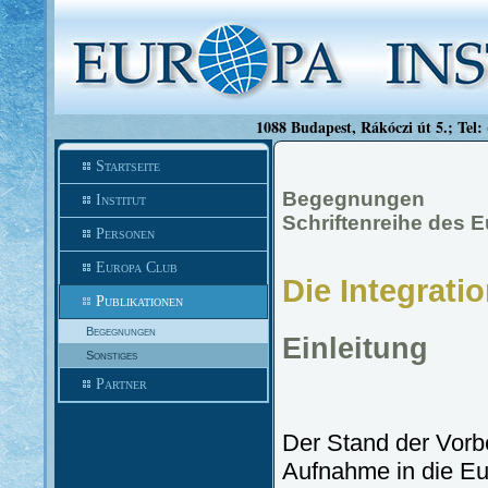
1088 Budapest, Rákóczi út 5.; Tel:
Startseite
Begegnungen
Institut
Schriftenreihe des E
Personen
Europa Club
Die Integrat
Publikationen
Begegnungen
Einleitung
Sonstiges
Partner
Der Stand der Vorbe
Aufnahme in die Eu