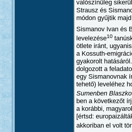
valószínűleg sikerü
Strausz és Sismano
módon gyűjtik majd
Sismanov Ivan és B
10
levelezése
tanúsk
ötlete iránt, ugyani
a Kossuth-emigráci
gyakorolt hatásáró
dolgozott a feladat
egy Sismanovnak ír
tehető) leveléhez 
Sumenben Blaszkov 
ben a következőt í
a korábbi, magyarok
[értsd: europaizált
akkoriban el volt t