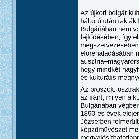
Az újkori bolgár ku
háború után rakták 
Bulgáriában nem vol
fejlődésében, így e
megszervezésében 
előrehaladásában na
ausztria–magyarorsz
hogy mindkét nagyha
és kulturális megny
Az oroszok, osztrák
az iránt, milyen al
Bulgáriában végbem
1890-es évek elejé
Józsefben felmerült
képzőművészet mega
megvalósíthatatlan