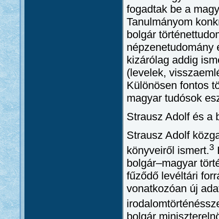
fogadtak be a magy
Tanulmányom konkré
bolgár történettudom
népzenetudomány és
kizárólag addig ism
(levelek, visszaem
Különösen fontos tö
magyar tudósok esz
Strausz Adolf és a 
Strausz Adolf közgaz
3
könyveiről ismert.
bolgár–magyar törté
fűződő levéltári for
vonatkozóan új ada
irodalomtörténésszel
bolgár minisztereln