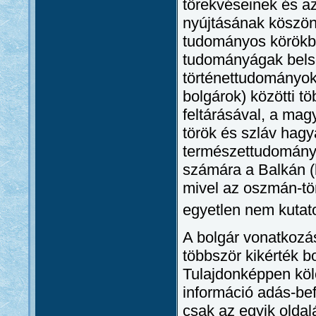
törekvéseinek és az
nyújtásának köszön
tudományos körökbe
tudományágak belső
történettudományok
bolgárok) közötti t
feltárásával, a ma
török és szláv hag
természettudományo
számára a Balkán (k
mivel az oszmán-t
egyetlen nem kutatot
A bolgár vonatkozá
többször kikérték b
Tulajdonképpen köl
információ adás-bef
csak az egyik oldal