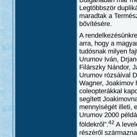
Legtöbbször duplik
maradtak a Termés
bővítésére.
A rendelkezésünkre
arra, hogy a magya
tudósnak milyen faj
Urumov Iván, Drjan
Filárszky Nándor, 
Urumov rózsáival Dé
Wagner, Joakimov h
coleopterákkal kap
segített Joakimovn
mennyiségét illeti,
Urumov 2000 példán
42
földekről”.
A level
részéről származna