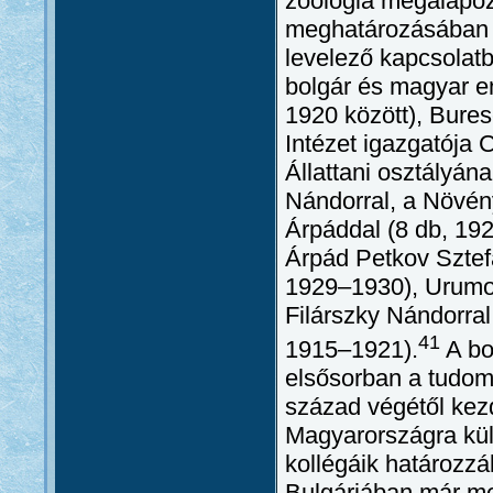
zoológia megalapozó
meghatározásában é
levelező kapcsolat
bolgár és magyar e
1920 között), Bures
Intézet igazgatója
Állattani osztályán
Nándorral, a Növény
Árpáddal (8 db, 19
Árpád Petkov Sztefa
1929–1930), Urumov
Filárszky Nándorral
41
1915–1921).
A bo
elsősorban a tudomá
század végétől kez
Magyarországra kül
kollégáik határozzá
Bulgáriában már meg