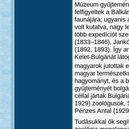
Múzeum gyűjteménye
felfigyeltek a Balká
faunájára; ugyanis
volt kutatva, nagy 
több expedíciót sze
(1833–1846), Jankó 
(1892, 1893). Így a
Kelet-Bulgáriát lát
magyarok jutottak e
magyar természetkut
hagyományt, és a 
gyűjteményét bolgár
céllal jártak Bulgá
1929) zoológusok, 
Pénzes Antal (1929
Tudásukkal ők segít