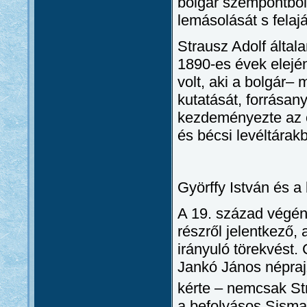
bolgár szempontból 
lemásolását s felaj
Strausz Adolf által
1890-es évek elején
volt, aki a bolgár–
kutatását, forrásany
kezdeményezte az o
és bécsi levéltárak
Györffy István és a 
A 19. század végé
részről jelentkező, 
irányuló törekvést.
Jankó János népraj
kérte – nemcsak Str
a befolyásos Sisman