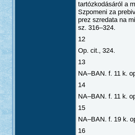
tartózkodásáról a m
Szpomeni za prebiv
prez szredata na min
sz. 316–324.
12
Op. cit., 324.
13
NA–BAN. f. 11 k. op.
14
NA–BAN. f. 11 k. op.
15
NA–BAN. f. 19 k. op.
16