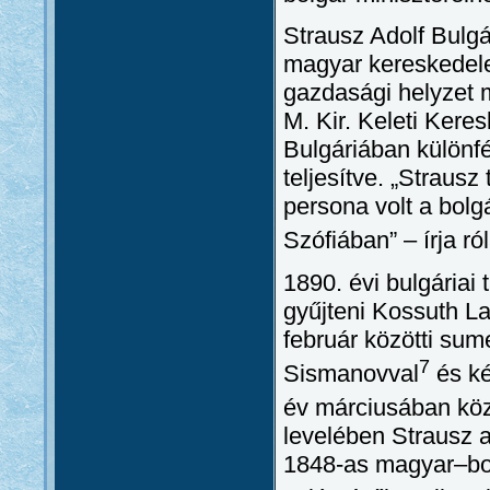
Strausz Adolf Bulgá
magyar kereskedele
gazdasági helyzet m
M. Kir. Keleti Kere
Bulgáriában különf
teljesítve. „Strausz
persona volt a bolg
Szófiában” – írja r
1890. évi bulgáriai
gyűjteni Kossuth La
február közötti sum
7
Sismanovval
és ké
év márciusában közö
levelében Strausz a
1848-as magyar–bol