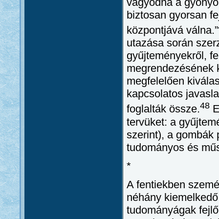
vágyódna a gyönyör
biztosan gyorsan fe
központjává válna.”
utazása során szer
gyűjteményekről, fe
megrendezésének kü
megfelelően kivála
kapcsolatos javasl
48
foglalták össze.
E
tervüket: a gyűjtem
szerint), a gombák 
tudományos és műs
*
A fentiekben személ
néhány kiemelkedő 
tudományágak fejlő