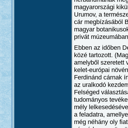
magyarországi kikü
Urumov, a természe
cár megbízásából B
magyar botanikusok 
privát múzeumában 
Ebben az időben Dé
közé tartozott. (M
amelyből szeretett
kelet-európai növén
Ferdinánd cárnak í
az uralkodó kezde
Felséged választása 
tudományos tevéken
mély lelkesedésével
a feladatra, amell
még néhány oly fiat