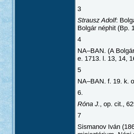
3
Strausz Adolf
: Bolg
Bolgár néphit (Bp. 
4
NA–BAN. (A Bolgár 
e. 1713. l. 13, 14, 1
5
NA–BAN. f. 19. k. op.
6.
Róna J.
, op. cit., 6
7
Sismanov Iván (186