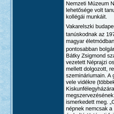
Nemzeti Múzeum Népr
lehetősége volt ta
kollégái munkáit.
Vakarelszki budape
tanúskodnak az 197
magyar életmódban é
pontosabban bolgár
Bátky Zsigmond sza
vezetett Néprajzi o
mellett dolgozott, r
szemináriumain. A gy
vele vidékre (több
Kiskunfélegyházára
megszervezésének 
ismerkedett meg. „
népnek nemcsak a k