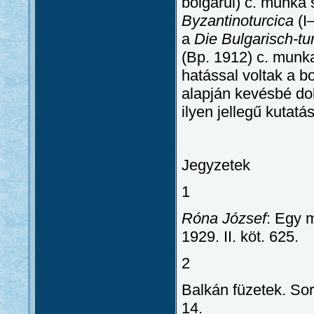
bolgárul) c. munka 
Byzantinoturcica
(I
a
Die Bulgarisch-t
(Bp. 1912) c. munka
hatással voltak a b
alapján kevésbé do
ilyen jellegű kutatá
Jegyzetek
1
Róna József
: Egy 
1929. II. köt. 625.
2
Balkán füzetek. So
14.