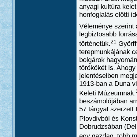
anyagi kultúra kele
honfoglalás előtti i
Véleménye szerint 
legbiztosabb forrás
21
történetük.
Györff
terepmunkájának cél
bolgárok hagyományo
törökökét is. Ahogy
jelentéseiben megje
1913-ban a Duna vid
Keleti Múzeumnak.
beszámolójában arr
57 tárgyat szerzet
Plovdivból és Konst
Dobrudzsában (Deli
egy gazdag, több m