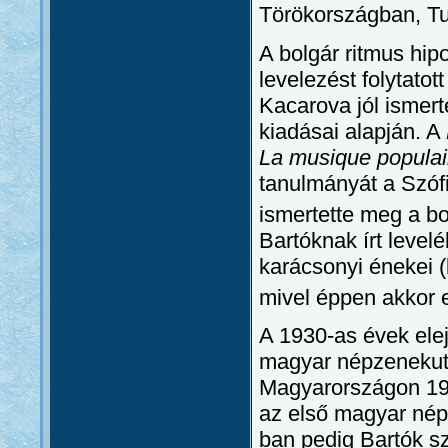
Törökországban, Tu
A bolgár ritmus hip
levelezést folytato
Kacarova jól ismert
kiadásai alapján. A
La musique populair
tanulmányát a Szó
ismertette meg a bo
Bartóknak írt leve
karácsonyi énekei 
mivel éppen akkor e
A 1930-as évek ele
magyar népzenekut
Magyarországon 19
az első magyar nép
ban pedig Bartók s