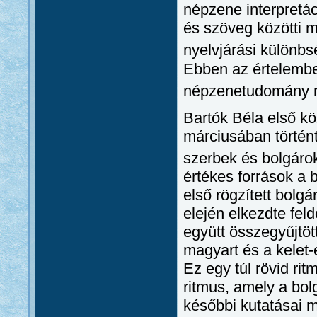
népzene interpretác
és szöveg közötti m
nyelvjárási különbs
Ebben az értelemben
népzenetudomány me
Bartók Béla első kö
márciusában történt
szerbek és bolgárok
értékes források a
első rögzített bolg
elején elkezdte fel
együtt összegyűjtö
magyart és a kelet-e
Ez egy túl rövid ri
ritmus, amely a bo
későbbi kutatásai 