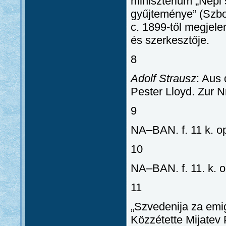
minisztérium „Népi
gyűjteménye” (Szbor
c. 1899-től megjel
és szerkesztője.
8
Adolf Strausz
: Aus
Pester Lloyd. Zur Nr
9
NA–BAN. f. 11 k. op.
10
NA–BAN. f. 11. k. op
11
„Szvedenija za emig
Közzétette Mijatev 