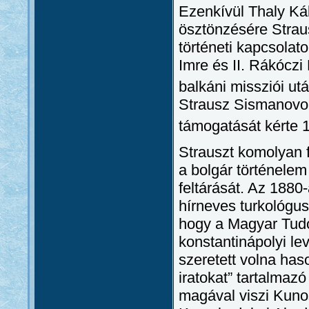
Ezenkívül Thaly Kál
ösztönzésére Strau
történeti kapcsolat
Imre és II. Rákócz
balkáni missziói utá
Strausz Sismanovon
támogatását kérte
Strauszt komolyan 
a bolgár történele
feltárását. Az 188
hírneves turkológus
hogy a Magyar Tudo
konstantinápolyi le
szeretett volna haso
iratokat” tartalmaz
magával viszi Kunos