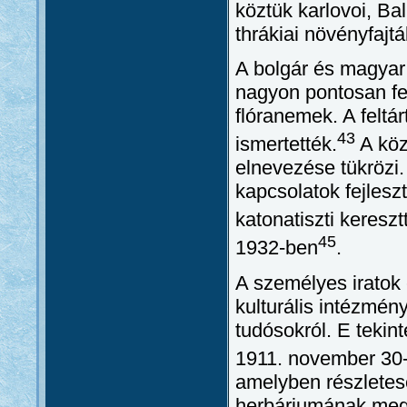
köztük karlovoi, Ba
thrákiai növényfajtá
A bolgár és magya
nagyon pontosan fe
flóranemek. A feltá
43
ismertették.
A köz
elnevezése tükrözi.
kapcsolatok fejleszt
katonatiszti keresz
45
1932-ben
.
A személyes iratok 
kulturális intézmé
tudósokról. E tekin
1911. november 30-
amelyben részletes
herbáriumának megs