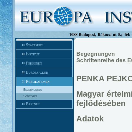
1088 Budapest, Rákóczi út 5.; Tel:
Startseite
Begegnungen
Institut
Schriftenreihe des E
Personen
Europa Club
PENKA PEJK
Publikationen
Begegnungen
Magyar értelmi
Sonstiges
fejlődésében
Partner
Adatok