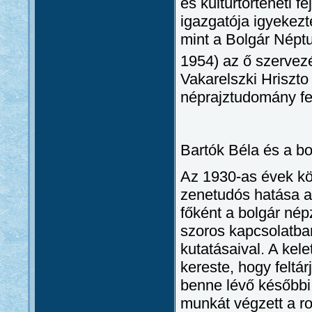
és kultúrtörténeti f
igazgatója igyekezt
mint a Bolgár Néptu
1954) az ő szervezé
Vakarelszki Hriszt
néprajztudomány fe
Bartók Béla és a b
Az 1930-as évek kö
zenetudós hatása a
főként a bolgár nép
szoros kapcsolatban
kutatásaival. A ke
kereste, hogy feltá
benne lévő későbbi 
munkát végzett a r