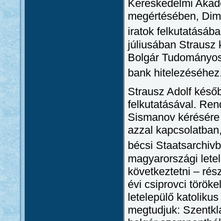
Kereskedelmi Akadém
megértésében, Dimit
iratok felkutatásába
júliusában Strausz 
Bolgár Tudományos 
bank hitelezéséhez
Strausz Adolf később
felkutatásával. Ren
Sismanov kérésére 
azzal kapcsolatban, 
bécsi Staatsarchiv
magyarországi letel
következtetni – rés
évi csiprovci török
letelepülő katolikus
megtudjuk: Szentklá