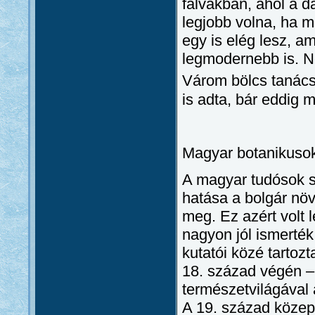
falvakban, ahol a d
legjobb volna, ha m
egy is elég lesz, a
legmodernebb is. N
Várom bölcs tanács
is adta, bár eddig
Magyar botanikusok
A magyar tudósok s
hatása a bolgár nö
meg. Ez azért volt
nagyon jól ismerték
kutatói közé tartoz
18. század végén – 
természetvilágával 
A 19. század közep