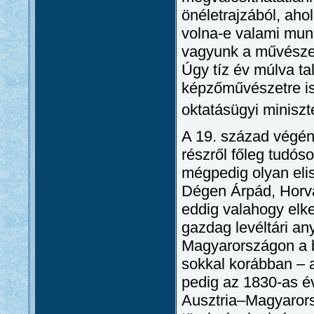
önéletrajzából, ahol
volna-e valami mu
vagyunk a művészet
Úgy tíz év múlva tal
képzőművészetre is 
oktatásügyi miniszté
A 19. század végén
részről főleg tudóso
mégpedig olyan elis
Dégen Árpád, Horv
eddig valahogy elke
gazdag levéltári an
Magyarországon a b
sokkal korábban – 
pedig az 1830-as év
Ausztria–Magyarorsz