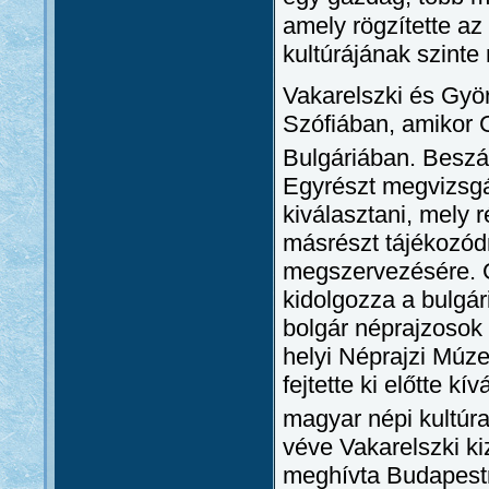
amely rögzítette az
kultúrájának szinte
Vakarelszki és Györ
Szófiában, amikor G
Bulgáriában. Besz
Egyrészt megvizsgá
kiválasztani, mely 
másrészt tájékozód
megszervezésére. G
kidolgozza a bulgá
bolgár néprajzosok 
helyi Néprajzi Múze
fejtette ki előtte k
magyar népi kultúra
véve Vakarelszki kiz
meghívta Budapestre