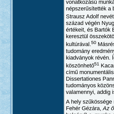
vonatkozású munkái
népszerűsítették a 
Strausz Adolf nevét
század végén Nyuga
értékeit, és Bartók 
keresztül összekötö
50
kultúrával.
Másrés
tudomány eredménye
kiadványok révén. 
51
köszönhető
Kacar
című monumentális
Dissertationes Pan
tudományos közönsé
valamennyi, addig i
A hely szűkössége
Fehér Gézára,
Az ő