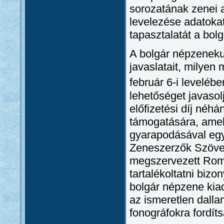
sorozatának zenei 
levelezése adatokat
tapasztalatát a bo
A bolgár népzenekut
javaslatait, milyen
február 6-i levelébe
lehetőséget javasolj
előfizetési díj néh
támogatására, amel
gyarapodásával egy
Zeneszerzők Szövets
megszervezett Rom
tartalékoltatni bizo
bolgár népzene kia
az ismeretlen dalla
fonográfokra fordíts