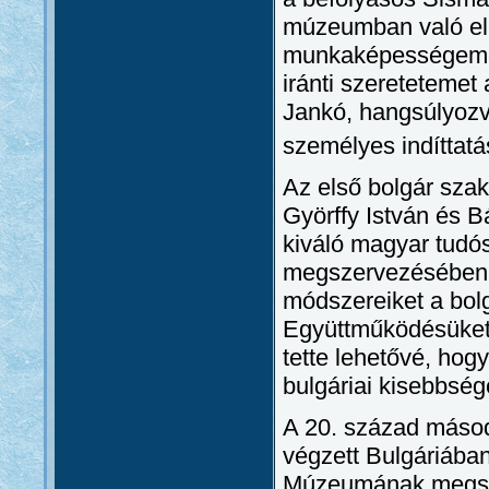
múzeumban való el
munkaképességemet 
iránti szeretetemet
Jankó, hangsúlyozv
személyes indíttat
Az első bolgár szak
Györffy István és B
kiváló magyar tudós
megszervezésében é
módszereiket a bol
Együttműködésüket,
tette lehetővé, hog
bulgáriai kisebbsé
A 20. század másod
végzett Bulgáriába
Múzeumának megsze