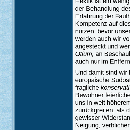
Hektik ist ein wen
der Behandlung des
Erfahrung der Faul
Kompetenz auf diese
nutzen, bevor unser
werden auch wir vom
angesteckt und wer
Otium,
an Beschaul
auch nur im Entfer
Und damit sind wir
europäische Südost
fragliche
konservat
Bewohner feierliche
uns in weit höhere
zurückgreifen, als d
gewisser Widerstan
Neigung, verblichen