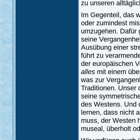
zu unseren alltäglic
Im Gegenteil, das w
oder zumindest mis
umzugehen. Dafür g
seine Vergangenhei
Ausübung einer st
führt zu verarmend
der europäischen V
alles
mit einem über
was zur Vergangenh
Traditionen. Unser 
seine symmetrische
des Westens. Und d
lernen, dass nicht 
muss, der Westen h
museal, überholt ode