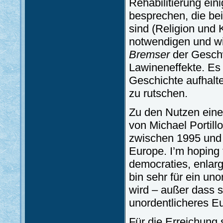
Rehabilitierung ei
besprechen, die bei
sind (Religion und 
notwendigen und wi
Bremser
der Geschw
Lawineneffekte. Es 
Geschichte aufhalte
zu rutschen.
Zu den Nutzen eine
von Michael Portillo
zwischen 1995 und 1
Europe. I’m hoping 
democraties, enlarg
bin sehr für ein un
wird – außer dass s
unordentlicheres Eu
Für die Erreichung 