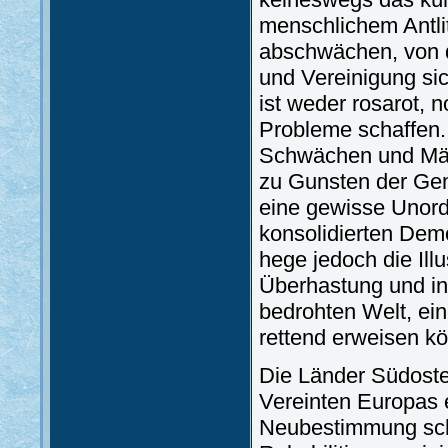
menschlichem Antli
abschwächen, von d
und Vereinigung si
ist weder rosarot, 
Probleme schaffen.
Schwächen und Män
zu Gunsten der Ge
eine gewisse Unord
konsolidierten Demo
hege jedoch die Illu
Überhastung und in
bedrohten Welt, ein
rettend erweisen kö
Die Länder Südoste
Vereinten Europas 
Neubestimmung sch