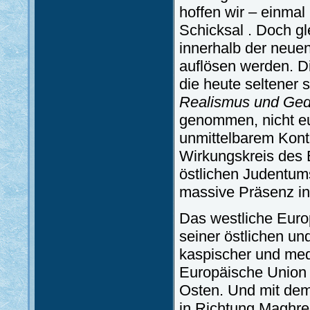
hoffen wir – einma
Schicksal . Doch gl
innerhalb der neuen
auflösen werden. Di
die heute seltener s
Realismus und Ged
genommen, nicht eu
unmittelbarem Konta
Wirkungskreis des 
östlichen Judentum
massive Präsenz i
Das westliche Euro
seiner östlichen und
kaspischer und med
Europäische Union e
Osten. Und mit dem
in Richtung Maghre