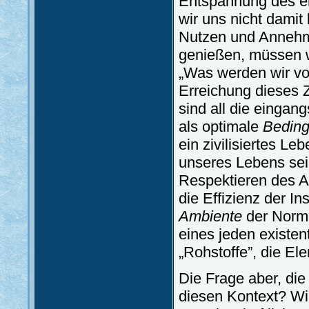
Entspannung des er
wir uns nicht damit
Nutzen und Annehml
genießen, müssen wi
„Was werden wir von
Erreichung dieses 
sind all die eingan
als optimale
Bedin
ein zivilisiertes Le
unseres Lebens sei
Respektieren des A
die Effizienz der I
Ambiente
der Norma
eines jeden existent
„Rohstoffe”, die E
Die Frage aber, die 
diesen Kontext? Wie