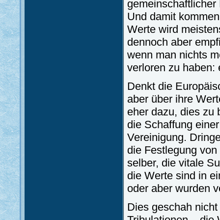
gemeinschaftlicher 
Und damit kommen w
Werte wird meisten
dennoch aber empfin
wenn man nichts me
verloren zu haben: 
Denkt die Europäis
aber über ihre Wert
eher dazu, dies zu 
die Schaffung einer 
Vereinigung. Dring
die Festlegung von 
selber, die vitale 
die Werte sind in e
oder aber wurden v
Dies geschah nicht
Tribulationen – die