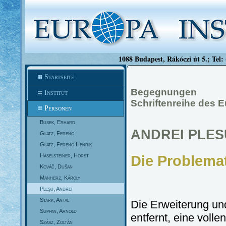
1088 Budapest, Rákóczi út 5.; Tel:
Startseite
Begegnungen
Institut
Schriftenreihe des 
Personen
Busek, Erhard
ANDREI PLES
Glatz, Ferenc
Glatz, Ferenc Henrik
Haselsteiner, Horst
Die Problemat
Kováč, Dušan
Manherz, Károly
Pleşu, Andrei
Stark, Antal
Die Erweiterung un
Suppan, Arnold
entfernt, eine voll
Szász, Zoltán