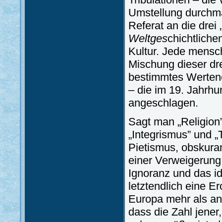
Umstellung durchma
Referat an die drei
Welt
ges
chichtliche
Kultur. Jede mensch
Mischung dieser drei
bestimmtes Wertenet
– die im 19. Jahrhun
angeschlagen.
Sagt man „Religion”
„Integrismus” und „T
Pietismus, obskura
einer Verweigerung
Ignoranz und das i
letztendlich eine E
Europa mehr als and
dass die Zahl jener