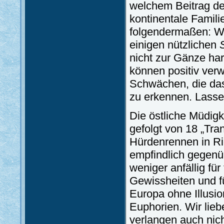
welchem Beitrag de
kontinentale Famil
folgendermaßen: Wi
einigen nützlichen
nicht zur Gänze ha
können positiv ver
Schwächen, die das
zu erkennen. Lasse
Die östliche Müdigk
gefolgt von 18 „Tr
Hürdenrennen in Ri
empfindlich gegenü
weniger anfällig für
Gewissheiten und f
Europa ohne Illusi
Euphorien. Wir lieb
verlangen auch nich