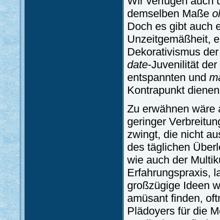
Wir verfügen auch ü
demselben Maße
ol
Doch es gibt auch 
Unzeitgemäßheit, e
Dekorativismus der 
date
-Juvenilität de
entspannten und
ma
Kontrapunkt dienen
Zu erwähnen wäre a
geringer Verbreitu
zwingt, die nicht a
des täglichen Über
wie auch der Multik
Erfahrungspraxis, 
großzügige Ideen w
amüsant finden, oft
Plädoyers für die M