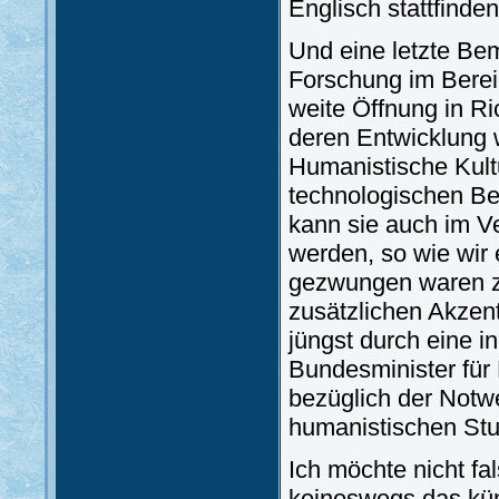
Englisch stattfinden
Und eine letzte Be
Forschung im Berei
weite Öffnung in R
deren Entwicklung w
Humanistische Kultu
technologischen Bei
kann sie auch im Ve
werden, so wie wir
gezwungen waren zu
zusätzlichen Akzent
jüngst durch eine i
Bundesminister für
bezüglich der Notw
humanistischen Stu
Ich möchte nicht fa
keineswegs das kün