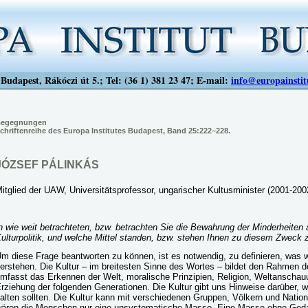
Budapest, Rákóczi út 5.; Tel: (36 1) 381 23 47; E-mail:
info@europainstit
egegnungen
chriftenreihe des Europa Institutes Budapest, Band 25:222–228.
JÓZSEF PÁLINKÁS
itglied der UAW, Universitätsprofessor, ungarischer Kultusminister (2001-200
n wie weit betrachteten, bzw. betrachten Sie die Bewahrung der Minderheiten 
ulturpolitik, und welche Mittel standen, bzw. stehen Ihnen zu diesem Zweck 
m diese Frage beantworten zu können, ist es notwendig, zu definieren, was wir
erstehen. Die Kultur – im breitesten Sinne des Wortes – bildet den Rahmen 
mfasst das Erkennen der Welt, moralische Prinzipien, Religion, Weltanschau
rziehung der folgenden Generationen. Die Kultur gibt uns Hinweise darüber, w
alten sollten. Die Kultur kann mit verschiedenen Gruppen, Völkern und Nati
ären die Menschen nur eine unsystematische Masse. Eine Masse ohne Gedanken