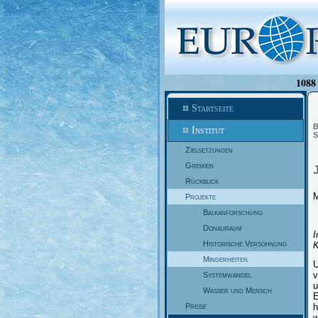
1088 
Startseite
B
Institut
S
Zielsetzungen
Gremien
Rückblick
M
Projekte
Balkanforschung
Donauraum
I
Historische Versöhnung
K
Minderheiten
U
v
Systemwandel
u
Wasser und Mensch
E
Preise
h
w