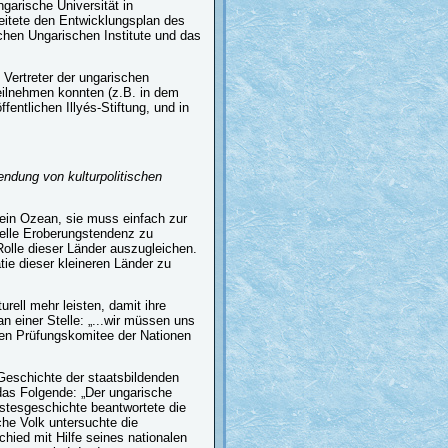
ngarische Universität in
eitete den Entwicklungsplan des
hen Ungarischen Institute und das
Vertreter der ungarischen
ilnehmen konnten (z.B. in dem
entlichen Illyés-Stiftung, und in
ndung von kulturpolitischen
e ein Ozean, sie muss einfach zur
relle Eroberungstendenz zu
 Rolle dieser Länder auszugleichen.
tie dieser kleineren Länder zu
rell mehr leisten, damit ihre
n einer Stelle: „...wir müssen uns
en Prüfungskomitee der Nationen
Geschichte der staatsbildenden
as Folgende: „Der ungarische
stesgeschichte beantwortete die
che Volk untersuchte die
hied mit Hilfe seines nationalen