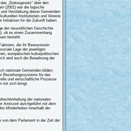
d das „Statusgesetz” über den
rn (2001) war die logische
g und Verstärkung dieser Gemeinden
kulturellen Institutionen und Vereine
 Initiativen für die Zukunft haben.
ge der neuzeitlichen Geschichte
bó), ob es einen Zusammenhang
duen besteht.
aktoren, die ihr Bewusstsein
soziale Lage der jeweiligen
rnen, europäischen kulturpolitischen
urch wird auch die Bewahrung der
ich nationale Gemeinden bilden,
nen Beziehungssystems für das
relle und wirtschaftliche Prozesse
 mit sich bringt.
frechterhaltung der nationalen
er Amtszeit durchgeführt mit dem
len Minderheiten innerhalb der
de von dem Parlament in der Zeit der