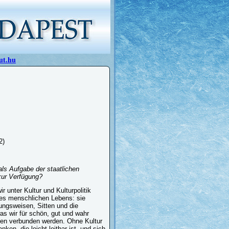
ut.hu
2)
als Aufgabe der staatlichen
zur Verfügung?
 unter Kultur und Kulturpolitik
des menschlichen Lebens: sie
ungsweisen, Sitten und die
as wir für schön, gut und wahr
onen verbunden werden. Ohne Kultur
, die leicht leitbar ist, und sich