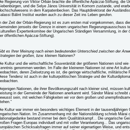
ie Regierung von Viktor Orbán brachte die öffentliche Apáczai-Stiftung, die U
iebenbürgen, und die Selye János Universität in Komorn zustande, und erarb
ochschulwesens in dem Karpatenbecken. Das Hauptdirektorat der Ausländisc
alassi Bálint Institut wurden auch zu dieser Zeit ins Leben gerufen.
n der Zeit der Orbán-Regierung ist es zum ersten mal vorgekommen, dass die 
emeinden jenseits der Grenze in einem ungarischen Regierungsausschuss te
ulturellen Expertenkomitee der Ungarischen Ständigen Versammlung, in der öff
er öffentlichen Apáczai-Stiftung).
ibt es Ihrer Meinung nach einen bedeutenden Unterschied zwischen der Anwe
trategien bei großen, bzw. kleinen Nationen?
ie Kultur und die wirtschaftliche Souveränität der größeren Nationen sind wi
enntnis genommen werden. Im Falle der kleineren Nationen ist eine Art kultu
eobachten, deren Zielsetzung es ist, die geringe wirtschaftliche, militärische
iese Tendenz ist auch in der kulturpolitischen Strategie und der Kulturdiploma
eobachten.
iejenigen Nationen, die ihrer Bevölkerungszahl nach kleiner sind, müssen kultu
eistung in der Gemeinde der Nationen anerkannt wird. Sándor Márai schreibt a
ewusst sein, mit welchen Fähigkeiten wir vor dem großen und unempfindsam
tehen.”
ie Kultur war immer ein besonders wichtiges Element in der tausendjährigen 
ngarischen Nation. Im Zusammenhang mit der Nationsbildung schrieb Márai d
ationalgedanke bestand immer bei dem Qualitätskampf... Die ungarische Gei
roßen Fragen Europas individuell und mit voller Verantwortung... Das ungaris
uropäischen Schicksalsfragen immer auf seiner eigenartigen Weise, und entsc