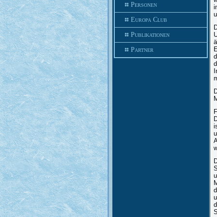
Personen
i
u
Europa Club
D
Publikationen
U
ä
E
Partner
d
d
I
m
D
M
F
D
i
u
A
w
D
S
u
M
d
u
d
S