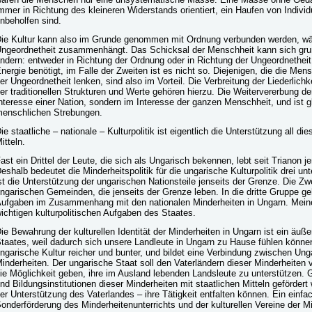
mmer in Richtung des kleineren Widerstands orientiert, ein Haufen von Individ
nbeholfen sind.
ie Kultur kann also im Grunde genommen mit Ordnung verbunden werden, wä
ngeordnetheit zusammenhängt. Das Schicksal der Menschheit kann sich grun
ndern: entweder in Richtung der Ordnung oder in Richtung der Ungeordnetheit. 
nergie benötigt, im Falle der Zweiten ist es nicht so. Diejenigen, die die Me
er Ungeordnetheit lenken, sind also im Vorteil. Die Verbreitung der Liederli
er traditionellen Strukturen und Werte gehören hierzu. Die Weitervererbung der
nteresse einer Nation, sondern im Interesse der ganzen Menschheit, und ist gl
enschlichen Strebungen.
ie staatliche – nationale – Kulturpolitik ist eigentlich die Unterstützung all di
itteln.
ast ein Drittel der Leute, die sich als Ungarisch bekennen, lebt seit Trianon 
eshalb bedeutet die Minderheitspolitik für die ungarische Kulturpolitik drei u
st die Unterstützung der ungarischen Nationsteile jenseits der Grenze. Die Zwe
ngarischen Gemeinden, die jenseits der Grenze leben. In die dritte Gruppe geh
ufgaben im Zusammenhang mit den nationalen Minderheiten in Ungarn. Meiner
ichtigen kulturpolitischen Aufgaben des Staates.
ie Bewahrung der kulturellen Identität der Minderheiten in Ungarn ist ein äuße
taates, weil dadurch sich unsere Landleute in Ungarn zu Hause fühlen können
ngarische Kultur reicher und bunter, und bildet eine Verbindung zwischen Ung
inderheiten. Der ungarische Staat soll den Vaterländern dieser Minderheiten
ie Möglichkeit geben, ihre im Ausland lebenden Landsleute zu unterstützen. Gle
nd Bildungsinstitutionen dieser Minderheiten mit staatlichen Mitteln geförder
er Unterstützung des Vaterlandes – ihre Tätigkeit entfalten können. Ein einfac
onderförderung des Minderheitenunterrichts und der kulturellen Vereine der M