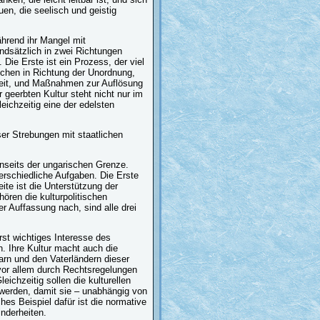
uen, die seelisch und geistig
hrend ihr Mangel mit
dsätzlich in zwei Richtungen
Die Erste ist ein Prozess, der viel
nschen in Richtung der Unordnung,
chkeit, und Maßnahmen zur Auflösung
 geerbten Kultur steht nicht nur im
eichzeitig eine der edelsten
eser Strebungen mit staatlichen
jenseits der ungarischen Grenze.
nterschiedliche Aufgaben. Die Erste
ite ist die Unterstützung der
ören die kulturpolitischen
 Auffassung nach, sind alle drei
rst wichtiges Interesse des
. Ihre Kultur macht auch die
arn und den Vaterländern dieser
 vor allem durch Rechtsregelungen
ichzeitig sollen die kulturellen
t werden, damit sie – unabhängig von
hes Beispiel dafür ist die normative
inderheiten.