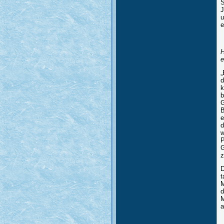
S
J
u
e
H
e
„
d
k
b
G
B
e
d
w
P
G
z
D
t
M
d
M
a