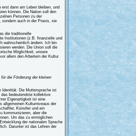
nn erst dann am Leben bleiben, und
üren können. Die Nation soll den
inzelnen Personen zu der
h, sondern auch in der Praxis, sie
 die traditionelle
e Institutionen (z.B. finanzielle und
ich wahrscheinlich ändern. Ich bin
sieren werden. Die Union soll die
orische Möglichkeit, unsere
or allem den Arbeitern der Kultur
ür die Förderung der kleinen
 Identität. Die Muttersprache ist
g das bedeutendste kollektive
er Eigenartigkeit ist eine
es allgemeinen Kulturniveaus der
chaftler, Künstler und ein
zu kommunizieren, aber die
können. Um das zu ermöglichen
Entwicklung der nationalen Sprache
lich. Darunter ist das Lehren der