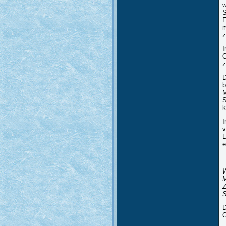
w
S
F
m
z
I
O
z
D
b
M
S
k
I
v
L
e
W
M
Z
S
D
O