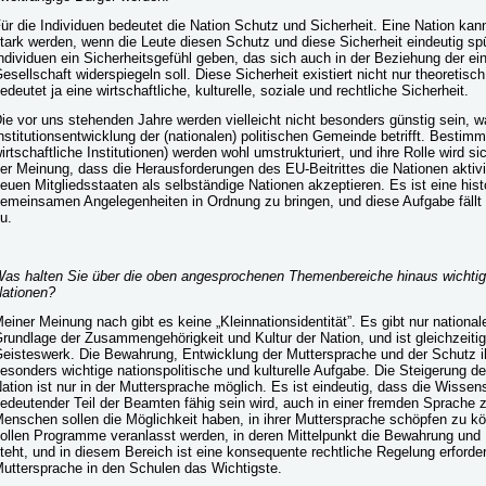
ür die Individuen bedeutet die Nation Schutz und Sicherheit. Eine Nation ka
tark werden, wenn die Leute diesen Schutz und diese Sicherheit eindeutig sp
ndividuen ein Sicherheitsgefühl geben, das sich auch in der Beziehung der e
esellschaft widerspiegeln soll. Diese Sicherheit existiert nicht nur theoretisc
edeutet ja eine wirtschaftliche, kulturelle, soziale und rechtliche Sicherheit.
ie vor uns stehenden Jahre werden vielleicht nicht besonders günstig sein, was
nstitutionsentwicklung der (nationalen) politischen Gemeinde betrifft. Bestimmt
irtschaftliche Institutionen) werden wohl umstrukturiert, und ihre Rolle wird s
er Meinung, dass die Herausforderungen des EU-Beitrittes die Nationen aktivi
euen Mitgliedsstaaten als selbständige Nationen akzeptieren. Es ist eine hist
emeinsamen Angelegenheiten in Ordnung zu bringen, und diese Aufgabe fällt v
u.
as halten Sie über die oben angesprochenen Themenbereiche hinaus wichtig f
ationen?
einer Meinung nach gibt es keine „Kleinnationsidentität”. Es gibt nur nationale
rundlage der Zusammengehörigkeit und Kultur der Nation, und ist gleichzeiti
eisteswerk. Die Bewahrung, Entwicklung der Muttersprache und der Schutz ihr
esonders wichtige nationspolitische und kulturelle Aufgabe. Die Steigerung d
ation ist nur in der Muttersprache möglich. Es ist eindeutig, dass die Wissens
edeutender Teil der Beamten fähig sein wird, auch in einer fremden Sprache 
enschen sollen die Möglichkeit haben, in ihrer Muttersprache schöpfen zu 
ollen Programme veranlasst werden, in deren Mittelpunkt die Bewahrung und 
teht, und in diesem Bereich ist eine konsequente rechtliche Regelung erforder
uttersprache in den Schulen das Wichtigste.