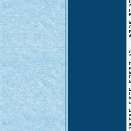
D
S
H
B
I
G
K
d
G
S
D
K
b
D
b
D
L
b
s
D
u
N
g
e