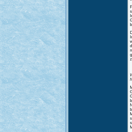
F
s
I
G
b
D
I
w
d
n
g
z
W
N
M
G
G
b
N
b
M
s
s
M