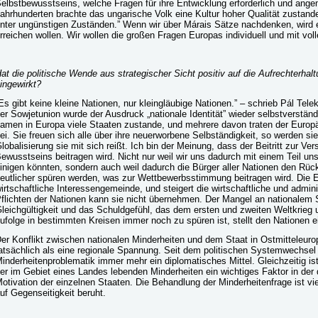
elbstbewusstseins, welche Fragen für ihre Entwicklung erforderlich und ang
ahrhunderten brachte das ungarische Volk eine Kultur hoher Qualität zustande
nter ungünstigen Zuständen.” Wenn wir über Márais Sätze nachdenken, wird e
rreichen wollen. Wir wollen die großen Fragen Europas individuell und mit vol
at die politische Wende aus strategischer Sicht positiv auf die Aufrechterhal
ingewirkt?
Es gibt keine kleine Nationen, nur kleingläubige Nationen.” – schrieb Pál Telek
er Sowjetunion wurde der Ausdruck „nationale Identität” wieder selbstverstän
amen in Europa viele Staaten zustande, und mehrere davon traten der Euro
ei. Sie freuen sich alle über ihre neuerworbene Selbständigkeit, so werden si
lobalisierung sie mit sich reißt. Ich bin der Meinung, dass der Beitritt zur Ve
ewusstseins beitragen wird. Nicht nur weil wir uns dadurch mit einem Teil uns
inigen könnten, sondern auch weil dadurch die Bürger aller Nationen den Rüc
eutlicher spüren werden, was zur Wettbewerbsstimmung beitragen wird. Die E
irtschaftliche Interessengemeinde, und steigert die wirtschaftliche und adminis
flichten der Nationen kann sie nicht übernehmen. Der Mangel an nationalem 
leichgültigkeit und das Schuldgefühl, das dem ersten und zweiten Weltkrieg
ufolge in bestimmten Kreisen immer noch zu spüren ist, stellt den Nationen 
er Konflikt zwischen nationalen Minderheiten und dem Staat in Ostmitteleur
atsächlich als eine regionale Spannung. Seit dem politischen Systemwechsel
inderheitenproblematik immer mehr ein diplomatisches Mittel. Gleichzeitig is
er im Gebiet eines Landes lebenden Minderheiten ein wichtiges Faktor in de
otivation der einzelnen Staaten. Die Behandlung der Minderheitenfrage ist vi
uf Gegenseitigkeit beruht.