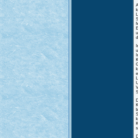
A
k
L
S
f
E
u
d
I
u
I
K
G
k
e
L
U
V
S
D
K
b
S
k
K
s
D