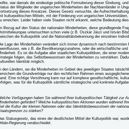
ollte, war damals die eindeutige politische Formulierung dieser Strebung, un
tatus der Mitglieder der ungarischen Minderheiten der Nachbarnländer in Unga
ortsetzung dieses Ansatzes. Dieses Gesetz versuchte, die Aufrechterhaltun
it kulturpolitischen Mitteln, mit der Förderung von ungarischen Universitäten, 
u erreichen. Leider haben viele Staaten nicht erkannt, welche Bedeutung diese
m Bezug auf den Status der nationalen Minderheiten, diese grundlegende Fra
stmitteleuropas untersuchten schon viele (z.B. Oszkár Jászi und István Bi
wischen die Kulturpolitik und die Nationalitätsbekennung der einzelnen Indivi
ie Lage der Minderheiten verändert sich immer dynamisch nach bestimmten F
eeinflussen, wie z.B. die Bevölkerungszunahme, oder die wirtschaftliche und 
inderheit. Es ist die Aufgabe aller staatlichen Kulturpolitiken, die einer mode
trategie folgen, das Selbstbewusstsein der Minderheiten zu verstärken. Dad
ulturellen Identität möglich.
n den Ländern, wo die Minderheiten im Gebiet des jeweiligen Staates tatsächl
ersichern die Grundverträge nur den rechtlichen Rahmen eines ausgegliche
and. Eine richtige Versöhnung kann nur auf komplexe gesellschaftliche, kultu
rfolgen, was für die Kulturpolitik sämtliche strategische und konkrete Aufgaben
elche Verfügungen haben Sie während Ihrer kulturpolitischen Tätigkeit zur Au
inderheiten gefördert? Welche kulturpolitischen Aktionen wurden während Ihr
iel die Kultur der kleinen Nationen oder das Identitätsbewusstsein der nationa
taatsgrenzen zu stärken?
as Statusgesetz, das eines der deutlichsten Mittel der Kulturpolitik war, wur
rbán-Regierung verabschiedet.