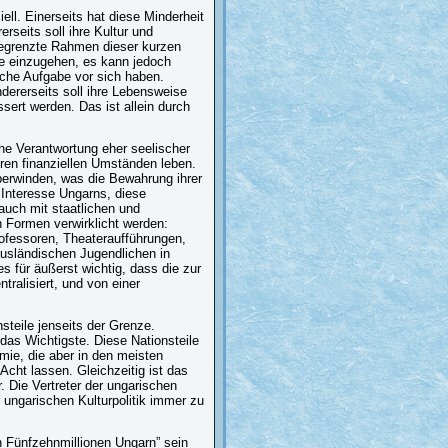
ell. Einerseits hat diese Minderheit
rseits soll ihre Kultur und
 begrenzte Rahmen dieser kurzen
rage einzugehen, es kann jedoch
ische Aufgabe vor sich haben.
ndererseits soll ihre Lebensweise
sert werden. Das ist allein durch
che Verantwortung eher seelischer
eren finanziellen Umständen leben.
berwinden, was die Bewahrung ihrer
m Interesse Ungarns, diese
auch mit staatlichen und
n Formen verwirklicht werden:
rofessoren, Theateraufführungen,
ausländischen Jugendlichen in
s für äußerst wichtig, dass die zur
ralisiert, und von einer
steile jenseits der Grenze.
t das Wichtigste. Diese Nationsteile
mie, die aber in den meisten
 Acht lassen. Gleichzeitig ist das
r. Die Vertreter der ungarischen
 ungarischen Kulturpolitik immer zu
n Fünfzehnmillionen Ungarn” sein