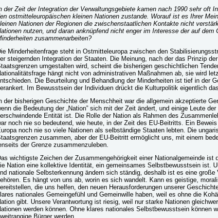
n der Zeit der Integration der Verwaltungsgebiete kamen nach 1990 sehr oft
en ostmitteleuropäischen kleinen Nationen zustande. Worauf ist es Ihrer Me
leinen Nationen der Regionen die zwischenstaatlichen Kontakte nicht verstär
ationen nutzen, und daran anknüpfend nicht enger im Interesse der auf dem
inderheiten zusammenarbeiten?
ie Minderheitenfrage steht in Ostmitteleuropa zwischen den Stabilisierungss
er steigernden Integration der Staaten. Die Meinung, nach der das Prinzip de
taatsgrenzen umgestalten wird, scheint die bisherigen geschichtlichen Tend
ationalitätsfrage hängt nicht von administrativen Maßnahmen ab, sie wird letz
ntschieden. Die Beurteilung und Behandlung der Minderheiten ist tief in der 
erankert. Im Bewusstsein der Individuen drückt die Kulturpolitik eigentlich das 
n der bisherigen Geschichte der Menschheit war die allgemein akzeptierte G
enn die Bedeutung der „Nation” sich mit der Zeit ändert, und einige Leute der
erschwindende Entität ist. Die Rolle der Nation als Rahmen des Zusamme
ar noch nie so bedeutend, wie heute, in der Zeit des EU-Beitritts. Ein Beweis 
uropa noch nie so viele Nationen als selbständige Staaten lebten. Die ungaris
taatsgrenzen zusammen, aber der EU-Beitritt ermöglicht uns, mit einem bedeu
enseits der Grenze zusammenzuleben.
as wichtigste Zeichen der Zusammengehörigkeit einer Nationalgemeinde ist 
ie Nation eine kollektive Identität, ein gemeinsames Selbstbewusstsein ist. 
nd nationale Selbsterkennung ändern sich ständig, deshalb ist es eine große 
ehören. Es hängt von uns ab, worin es sich wandelt. Kann es geistige, moral
ereitstellen, die uns helfen, den neuen Herausforderungen unserer Geschicht
lares nationales Gemeingefühl und Gemeinwille haben, weil es ohne die Koh
ation gibt. Unsere Verantwortung ist riesig, weil nur starke Nationen gleichwe
ationen werden können. Ohne klares nationales Selbstbewusstsein können wi
weitrangige Bürger werden.