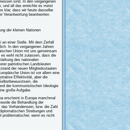
emessen sind. In den vergangenen
, und all das erreichte es meist
s klar, dass wir heute dasselbe
ler Verantwortung beantworten.
tung der kleinen Nationen
i an einer Stelle. Mit dem Zerfall
dlich. In den vergangenen Jahren
päischen Union mit uns gemeinsam
e es wohl nicht zulassen, dass die
rstärkung des nationalen
erer patriotischen Landsleuten
kstand der neuen Mitgliedsstaaten
uropäische Union ist vor allem eine
trative Effektivität, aber die
Selbstbewusstsein, die
 und der kommunistischen Ideologie
eine große Aufgabe.
opa erscheint in Europa manchmal
 wurde die Behandlung der
t das Vorhandensein, bzw. die Zahl
r diplomatischen Strebungen und
el problematischer, wenn es nicht