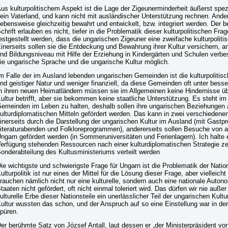
us kulturpolitischem Aspekt ist die Lage der Zigeunerminderheit äußerst spezi
ein Vaterland, und kann nicht mit ausländischer Unterstützung rechnen. Andere
ebensweise gleichzeitig bewahrt und entwickelt, bzw. integriert werden. Der
chrift erlauben es nicht, tiefer in die Problematik dieser kulturpolitischen F
estgestellt werden, dass die ungarischen Zigeuner eine zweifache kulturpolit
inerseits sollen sie die Entdeckung und Bewahrung ihrer Kultur versichern, a
nd Bildungsniveau mit Hilfe der Erziehung in Kindergärten und Schulen verbes
ie ungarische Sprache und die ungarische Kultur möglich.
m Falle der im Ausland lebenden ungarischen Gemeinden ist die kulturpolitis
nd geistiger Natur und weniger finanziell, da diese Gemeinden oft unter bess
n ihren neuen Heimatländern müssen sie im Allgemeinen keine Hindernisse ü
ultur betrifft, aber sie bekommen keine staatliche Unterstützung. Es steht i
emeinden im Leben zu halten, deshalb sollen ihre ungarischen Beziehungen 
ulturdiplomatischen Mitteln gefördert werden. Das kann in zwei verschiedene
inerseits durch die Darstellung der ungarischen Kultur im Ausland (mit Gastp
iteraturabenden und Folkloreprogrammen), andererseits sollen Besuche von 
ngarn gefördert werden (in Sommeruniversitäten und Ferienlagern). Ich halte e
erfügung stehenden Ressourcen nach einer kulturdiplomatischen Strategie zent
onderabteilung des Kultusministeriums verteilt werden
ie wichtigste und schwierigste Frage für Ungarn ist die Problematik der Nation
ulturpolitik ist nur eines der Mittel für die Lösung dieser Frage, aber vielleich
rauchen nämlich nicht nur eine kulturelle, sondern auch eine nationale Autono
taaten nicht gefördert, oft nicht einmal toleriert wird. Das dürfen wir nie außer
ulturelle Erbe dieser Nationsteile ein unerlässlicher Teil der ungarischen Kultu
ultur wussten das schon, und der Anspruch auf so eine Einstellung war in der
püren.
er berühmte Satz von József Antall, laut dessen er „der Ministerpräsident vo