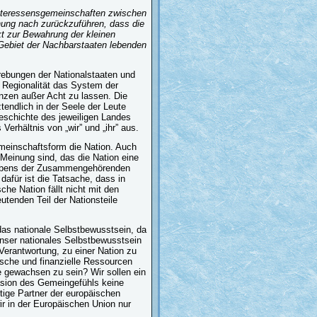
 Interessensgemeinschaften zwischen
inung nach zurückzuführen, dass die
kt zur Bewahrung der kleinen
 Gebiet der Nachbarstaaten lebenden
trebungen der Nationalstaaten und
r Regionalität das System der
enzen außer Acht zu lassen. Die
tendlich in der Seele der Leute
Geschichte des jeweiligen Landes
Verhältnis von „wir” und „ihr” aus.
emeinschaftsform die Nation. Auch
 Meinung sind, das die Nation eine
nlebens der Zusammengehörenden
dafür ist die Tatsache, dass in
che Nation fällt nicht mit den
tenden Teil der Nationsteile
das nationale Selbstbewusstsein, da
Unser nationales Selbstbewusstsein
Verantwortung, zu einer Nation zu
ische und finanzielle Ressourcen
e gewachsen zu sein? Wir sollen ein
äsion des Gemeingefühls keine
rtige Partner der europäischen
r in der Europäischen Union nur