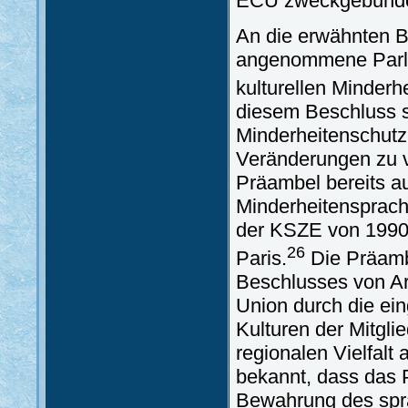
ECU zweckgebunde
An die erwähnten B
angenommene Parla
kulturellen Minder
diesem Beschluss s
Minderheitenschutz
Veränderungen zu ve
Präambel bereits a
Minderheitensprach
der KSZE von 1990 
26
Paris.
Die Präamb
Beschlusses von Ar
Union durch die ei
Kulturen der Mitgli
regionalen Vielfalt
bekannt, dass das P
Bewahrung des spra