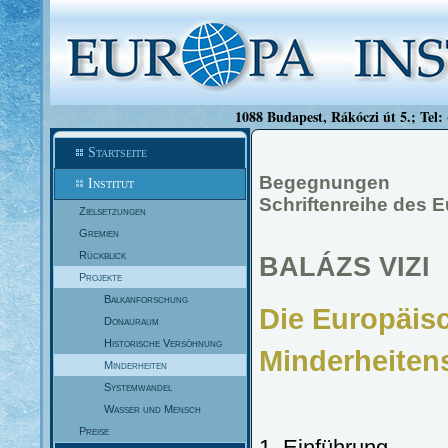
1088 Budapest, Rákóczi út 5.; Tel:
Startseite
Begegnungen
Institut
Schriftenreihe des E
Zielsetzungen
Gremien
Rückblick
BALÁZS VIZI
Projekte
Balkanforschung
Die Europäis
Donauraum
Historische Versöhnung
Minderheiten
Minderheiten
Systemwandel
Wasser und Mensch
Preise
1. Einführung