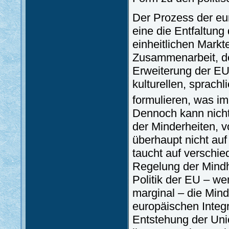
Der Prozess der eu
eine die Entfaltun
einheitlichen Markt
Zusammenarbeit, des
Erweiterung der EU
kulturellen, sprach
formulieren, was i
Dennoch kann nicht
der Minderheiten, v
überhaupt nicht au
taucht auf verschie
Regelung der Mindh
Politik der EU – we
marginal – die Min
europäischen Integra
Entstehung der Unio