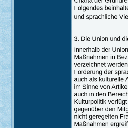
Charta der Grundrec
Folgendes beinhaltet
und sprachliche Viel
3. Die Union und d
Innerhalb der Unio
Maßnahmen in Bezug
verzeichnet werden.
Förderung der spra
auch als kulturell
im Sinne von Artik
auch in den Bereich
Kulturpolitik verfü
gegenüber den Mitgl
nicht geregelten Fr
Maßnahmen ergreift.