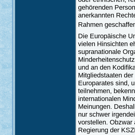
gehörenden Personen
anerkannten Rechte 
Rahmen geschaffen
Die Europäische Uni
vielen Hinsichten e
supranationale Orga
Minderheitenschut
und an den Kodifik
Mitgliedstaaten der
Europarates sind, 
teilnehmen, bekenne
internationalen Min
Meinungen. Deshal
nur schwer irgende
vorstellen. Obzwar 
Regierung der KSZE