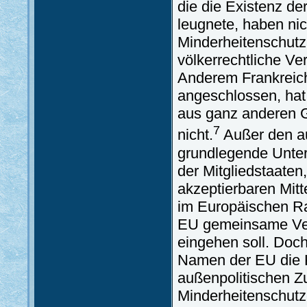
die die Existenz de
leugnete, haben nic
Minderheitenschutz
völkerrechtliche Ve
Anderem Frankrei
angeschlossen, hat 
aus ganz anderen 
7
nicht.
Außer den au
grundlegende Unter
der Mitgliedstaaten,
akzeptierbaren Mitt
im Europäischen Ra
EU gemeinsame Ver
eingehen soll. Doc
Namen der EU die K
außenpolitischen 
Minderheitenschutz