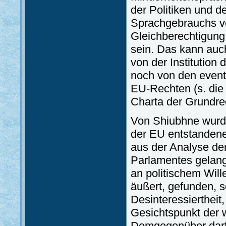
der Politiken und 
Sprachgebrauchs vo
Gleichberechtigung
sein. Das kann auch
von der Institutio
noch von den even
EU-Rechten (s. die 
Charta der Grundrec
Von Shiubhne wurde 
der EU entstandenen
aus der Analyse de
Parlamentes gelang
an politischem Will
äußert, gefunden, s
Desinteressierthei
Gesichtspunkt der wi
Demgegenüber darf 