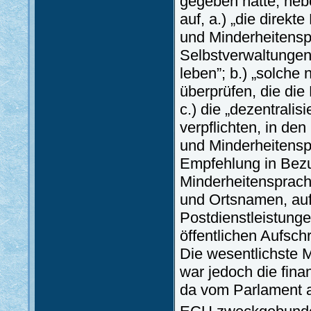
gegeben hatte, neb
auf, a.) „die direk
und Minderheitensp
Selbstverwaltungen
leben”; b.) „solche
überprüfen, die die
c.) die „dezentrali
verpflichten, in de
und Minderheitensp
Empfehlung in Bezu
Minderheitensprache
und Ortsnamen, auf
Postdienstleistung
öffentlichen Aufsch
Die wesentlichste
war jedoch die fina
da vom Parlament a