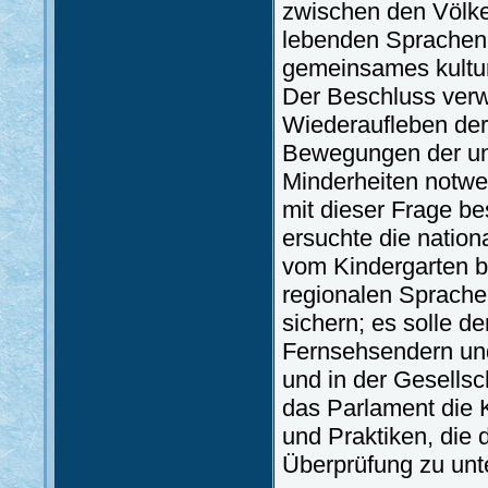
zwischen den Völke
lebenden Sprachen, 
gemeinsames kulture
Der Beschluss verw
Wiederaufleben der
Bewegungen der unt
Minderheiten notwe
mit dieser Frage b
ersuchte die nation
vom Kindergarten bis
regionalen Sprachen
sichern; es solle d
Fernsehsendern und
und in der Gesellsc
das Parlament die
und Praktiken, die 
Überprüfung zu unt