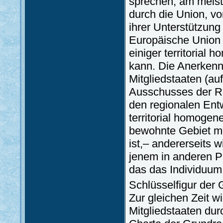
sprechen, am meist
durch die Union, vo
ihrer Unterstützung
Europäische Union A
einiger territorial
kann. Die Anerkennu
Mitgliedstaaten (au
Ausschusses der Reg
den regionalen Entw
territorial homogen
bewohnte Gebiet mi
ist,– andererseits 
jenem in anderen P
das das Individuum 
Schlüsselfigur der G
Zur gleichen Zeit wi
Mitgliedstaaten du