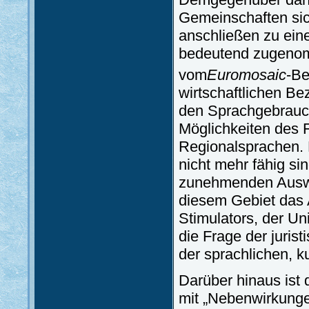
Gemeinschaften sic
anschließen zu ein
bedeutend zugenom
vom
Euromosaic
-Be
wirtschaftlichen Be
den Sprachgebrauch
Möglichkeiten des 
Regionalsprachen. D
nicht mehr fähig si
zunehmenden Auswir
diesem Gebiet das A
Stimulators, der Un
die Frage der juris
der sprachlichen, ku
Darüber hinaus ist
mit „Nebenwirkunge