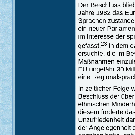
Der Beschluss blieb
Jahre 1982 das Eur
Sprachen zustande 
ein neuer Parlamen
im Interesse der sp
23
gefasst,
in dem d
ersuchte, die im 
Maßnahmen einzulei
EU ungefähr 30 Mil
eine Regionalsprach
In zeitlicher Folge 
Beschluss der über
ethnischen Minderh
diesem forderte da
Unzufriedenheit da
der Angelegenheit d