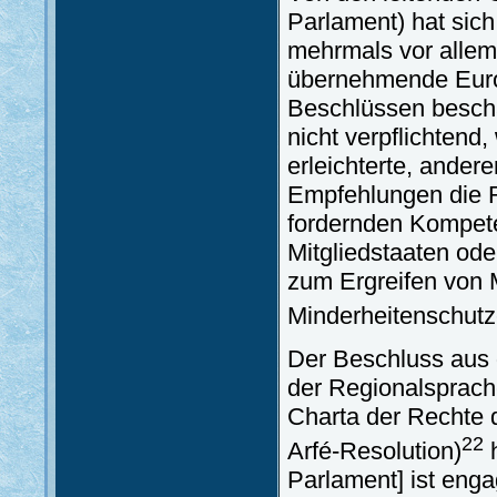
Parlament) hat sic
mehrmals vor allem
übernehmende Euro
Beschlüssen beschä
nicht verpflichtend
erleichterte, andere
Empfehlungen die R
fordernden Kompete
Mitgliedstaaten od
zum Ergreifen von
Minderheitenschutz
Der Beschluss aus 
der Regionalsprach
Charta der Rechte 
22
Arfé-Resolution)
h
Parlament] ist enga