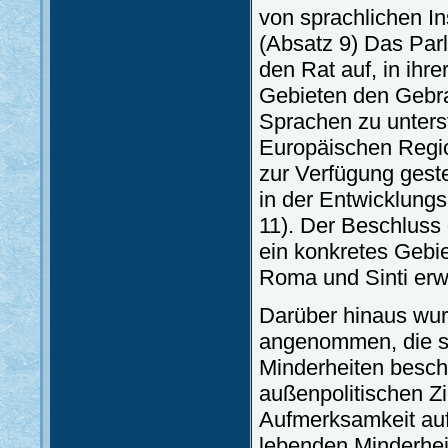
von sprachlichen In
(Absatz 9) Das Par
den Rat auf, in ihrer
Gebieten den Gebra
Sprachen zu unter
Europäischen Regi
zur Verfügung geste
in der Entwicklungs
11). Der Beschluss
ein konkretes Gebie
Roma und Sinti erw
Darüber hinaus wu
angenommen, die sic
Minderheiten besch
außenpolitischen Z
Aufmerksamkeit auf 
lebenden Minderheit