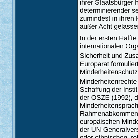
ihrer Staatsbürger 
determinierender se
zumindest in ihren 
außer Acht gelasse
In der ersten Hälft
internationalen Org
Sicherheit und Zu
Europarat formulier
Minderheitenschutz
Minderheitenrechte
Schaffung der Insti
der OSZE (1992), d
Minderheitensprach
Rahmenabkommen de
europäischen Minder
der UN-Generalvers
oder ethnischen, re