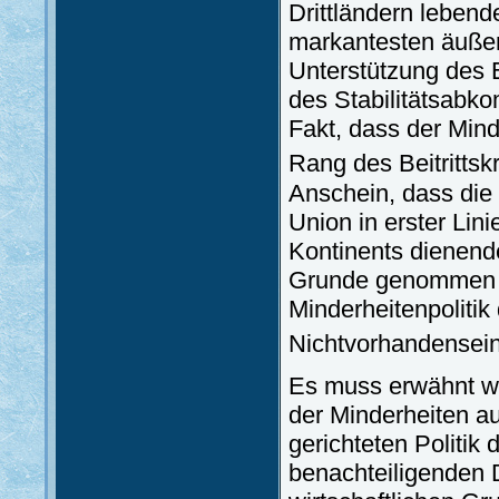
Drittländern leben
markantesten äußer
Unterstützung des 
des Stabilitätsabk
Fakt, dass der Mind
Rang des Beitrittsk
Anschein, dass die
Union in erster Lini
Kontinents dienende
Grunde genommen ke
Minderheitenpolitik
Nichtvorhandensein
Es muss erwähnt w
der Minderheiten a
gerichteten Politi
benachteiligenden 