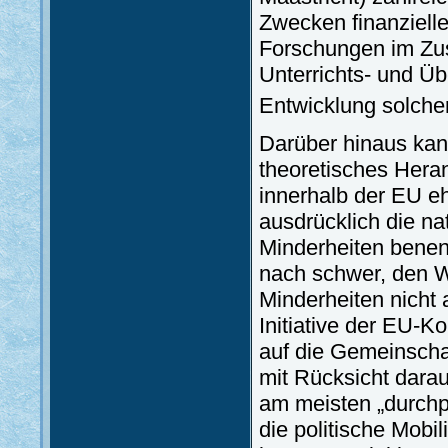
Zwecken finanzielle
Forschungen im Zu
Unterrichts- und Ü
Entwicklung solche
Darüber hinaus kan
theoretisches Hera
innerhalb der EU e
ausdrücklich die na
Minderheiten benenn
nach schwer, den Wi
Minderheiten nicht
Initiative der EU-
auf die Gemeinscha
mit Rücksicht darau
am meisten „durchpol
die politische Mobil