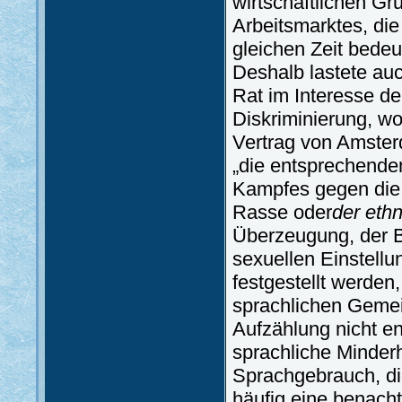
wirtschaftlichen Gr
Arbeitsmarktes, di
gleichen Zeit bedeu
Deshalb lastete au
Rat im Interesse de
Diskriminierung, wo
Vertrag von Amster
„die entsprechende
Kampfes gegen die 
Rasse oder
der ethn
Überzeugung, der B
sexuellen Einstellu
festgestellt werden,
sprachlichen Gemei
Aufzählung nicht en
sprachliche Minderh
Sprachgebrauch, di
häufig eine benach