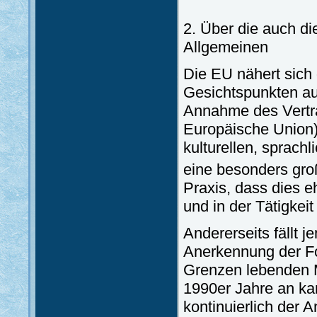
2. Über die auch di
Allgemeinen
Die EU nähert sich 
Gesichtspunkten aus
Annahme des Vertra
Europäische Union) 
kulturellen, sprach
eine besonders gr
Praxis, dass dies eh
und in der Tätigke
Andererseits fällt 
Anerkennung der Fo
Grenzen lebenden 
1990er Jahre an ka
kontinuierlich der 