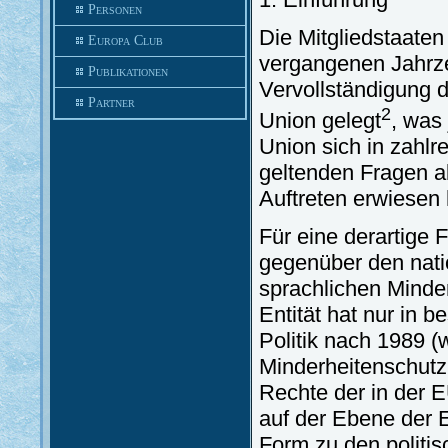
Personen
Die Mitgliedstaate
Europa Club
vergangenen Jahrze
Publikationen
Vervollständigung 
Partner
2
Union gelegt
, was
Union sich in zahlre
geltenden Fragen al
Auftreten erwiesen 
Für eine derartige 
gegenüber den natio
sprachlichen Minder
Entität hat nur in 
Politik nach 1989 (
Minderheitenschutz
Rechte der in der E
auf der Ebene der E
Form zu den politis