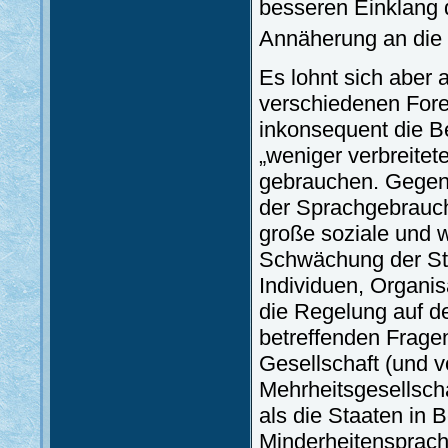
besseren Einklang d
Annäherung an die 
Es lohnt sich aber a
verschiedenen For
inkonsequent die Be
„weniger verbreitet
gebrauchen. Gegenw
der Sprachgebrauch 
große soziale und w
Schwächung der St
Individuen, Organi
die Regelung auf 
betreffenden Frage
Gesellschaft (und 
Mehrheitsgesellscha
als die Staaten in
Minderheitensprachg