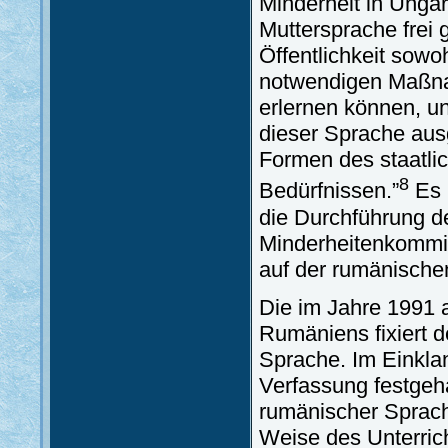
Minderheit in Unga
Muttersprache frei
Öffentlichkeit sowoh
notwendigen Maßna
erlernen können, u
dieser Sprache ausg
Formen des staatli
8
Bedürfnissen.”
Es 
die Durchführung d
Minderheitenkommiss
auf der rumänischen
Die im Jahre 1991
Rumäniens fixiert d
Sprache. Im Einklan
Verfassung festgeha
rumänischer Sprach
Weise des Unterrich