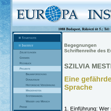
1088 Budapest, Rákóczi út 5.; Tel:
Startseite
Begegnungen
Institut
Schriftenreihe des E
Zielsetzungen
Gremien
Rückblick
SZILVIA MES
Projekte
Balkanforschung
Eine gefährde
Donauraum
Sprache
Historische Versöhnung
Minderheiten
Systemwandel
Wasser und Mensch
Preise
1. Einführung: Wer