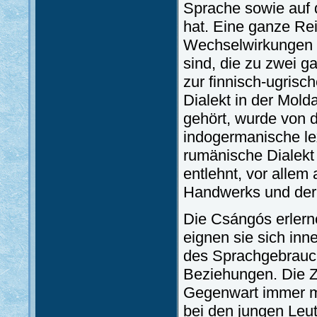
Sprache sowie auf 
hat. Eine ganze Rei
Wechselwirkungen z
sind, die zu zwei 
zur finnisch-ugris
Dialekt in der Mold
gehört, wurde von 
indogermanische le
rumänische Dialekt
entlehnt, vor allem
Handwerks und der
Die Csángós erlern
eignen sie sich inn
des Sprachgebrauchs
Beziehungen. Die Z
Gegenwart immer me
bei den jungen Leu