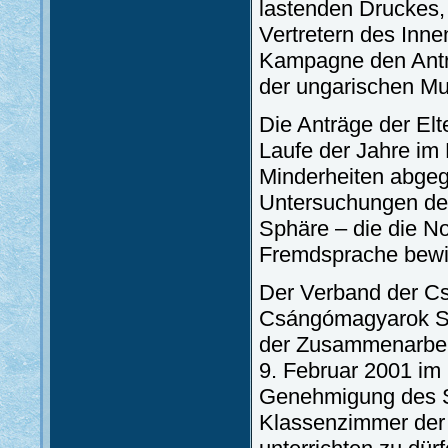
lastenden Druckes,
Vertretern des Inn
Kampagne den Antra
der ungarischen Mu
Die Anträge der Elt
Laufe der Jahre im 
Minderheiten abgeg
Untersuchungen der
Sphäre – die die No
Fremdsprache bewi
Der Verband der Cs
Csángómagyarok S
der Zusammenarbeit
9. Februar 2001 im
Genehmigung des Sc
Klassenzimmer der