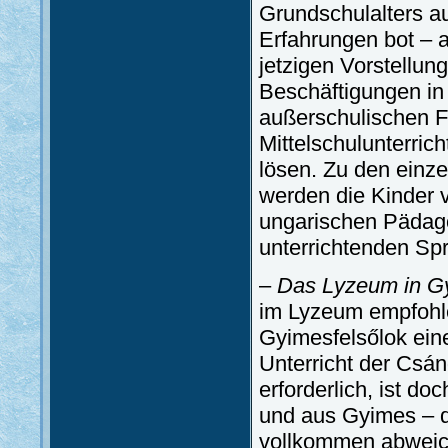
Grundschulalters au
Erfahrungen bot – a
jetzigen Vorstellun
Beschäftigungen in 
außerschulischen F
Mittelschulunterri
lösen. Zu den einze
werden die Kinder 
ungarischen Pädago
unterrichtenden Spr
–
Das Lyzeum in Gy
im Lyzeum empfohlen
Gyimesfelsőlok ein
Unterricht der Csán
erforderlich, ist d
und aus Gyimes – 
vollkommen abweiche