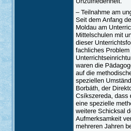
Unzufriedenheit.
– Teilnahme am ung
Seit dem Anfang de
Moldau am Unterric
Mittelschulen mit u
dieser Unterrichtsf
fachliches Problem 
Unterrichtseinricht
waren die Pädagoge
auf die methodische
speziellen Umständ
Borbáth, der Direkt
Csíkszereda, dass 
eine spezielle met
weitere Schicksal d
Aufmerksamkeit ver
mehreren Jahren be