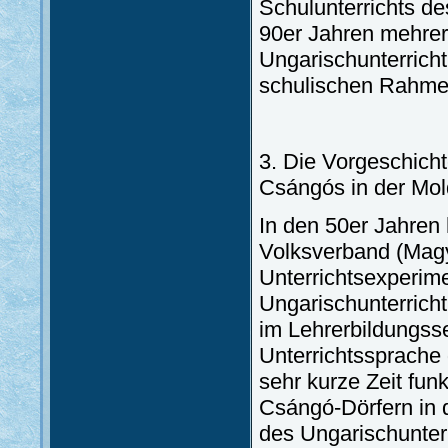
Schulunterrichts de
90er Jahren mehre
Ungarischunterricht
schulischen Rahmen
3. Die Vorgeschicht
Csángós in der Mo
In den 50er Jahren
Volksverband (Mag
Unterrichtsexperim
Ungarischunterrich
im Lehrerbildungss
Unterrichtssprache
sehr kurze Zeit funk
Csángó-Dörfern in 
des Ungarischunterr