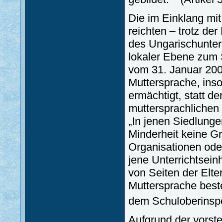
Die im Einklang mi
reichten – trotz de
des Ungarischunterr
lokaler Ebene zum 
vom 31. Januar 200
Muttersprache, inso
ermächtigt, statt d
muttersprachlichen
„In jenen Siedlunge
Minderheit keine G
Organisationen ode
jene Unterrichtsein
von Seiten der Elte
Muttersprache beste
dem Schuloberinspe
Aufgrund der vorst