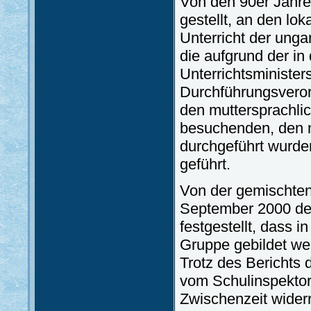
Von den 90er Jahre
gestellt, an den lo
Unterricht der ung
die aufgrund der in
Unterrichtsminister
Durchführungsveror
den muttersprachli
besuchenden, den n
durchgeführt wurde
geführt.
Von der gemischten
September 2000 dem
festgestellt, dass 
Gruppe gebildet wer
Trotz des Berichts
vom Schulinspektora
Zwischenzeit widerri