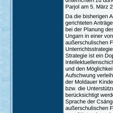
unterrichten zu dü
Parjol am 5. März 
Da die bisherigen 
gerichteten Anträge
bei der Planung de
Ungarn in einer vo
außerschulischen F
Unterrichtsstrategi
Strategie ist ein Do
Intellektuellenschi
und den Möglichkeit
Aufschwung verleih
der Moldauer Kinder
bzw. die Unterstütz
berücksichtigt werd
Sprache der Csángó
außerschulischen F