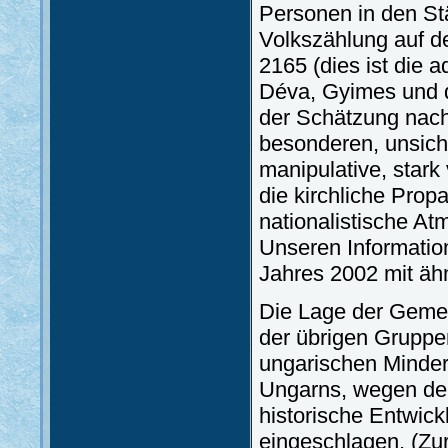
Personen in den St
Volkszählung auf 
2165 (dies ist die 
Déva, Gyimes und d
der Schätzung nac
besonderen, unsich
manipulative, stark
die kirchliche Prop
nationalistische At
Unseren Informatio
Jahres 2002 mit äh
Die Lage der Gemei
der übrigen Gruppe
ungarischen Minderh
Ungarns, wegen der 
historische Entwic
eingeschlagen. (Zu