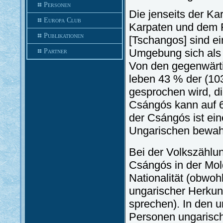
Personen
Die jenseits der Ka
Europa Club
Karpaten und dem F
Publikationen
[Tschangos] sind ei
Umgebung sich als 
Partner
Von den gegenwärti
leben 43 % der (10
gesprochen wird, d
Csángós kann auf 
der Csángós ist ein
Ungarischen bewahr
Bei der Volkszählu
Csángós in der Mol
Nationalität (obwo
ungarischer Herkun
sprechen). In den 
Personen ungarisch