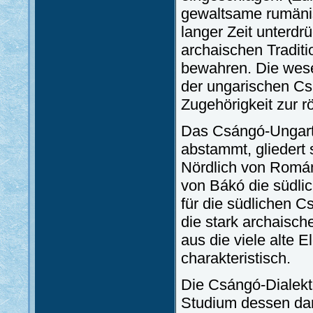
gewaltsame rumänis
langer Zeit unterdr
archaischen Traditi
bewahren. Die wese
der ungarischen Cs
Zugehörigkeit zur r
Das Csángó-Ungartu
abstammt, gliedert 
Nördlich von Román
von Bákó die südli
für die südlichen 
die stark archaisc
aus die viele alte 
charakteristisch.
Die Csángó-Dialekt
Studium dessen dar,