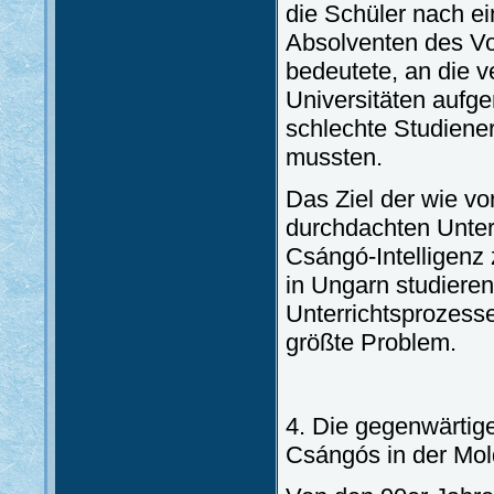
die Schüler nach ei
Absolventen des Vor
bedeutete, an die 
Universitäten aufg
schlechte Studiene
mussten.
Das Ziel der wie v
durchdachten Unter
Csángó-Intelligenz 
in Ungarn studiere
Unterrichtsprozess
größte Problem.
4. Die gegenwärtige
Csángós in der Mo