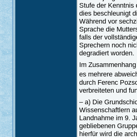
Stufe der Kenntnis
dies beschleunigt d
Während vor sechzi
Sprache die Mutters
falls der vollständ
Sprechern noch nich
degradiert worden.
Im Zusammenhang mi
es mehrere abweic
durch Ferenc Pozso
verbreiteten und fu
– a) Die Grundschi
Wissenschaftlern a
Landnahme im 9. Ja
gebliebenen Gruppe
hierfür wird die a