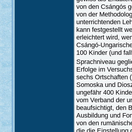
von den Csángós ge
von der Methodolog
unterrichtenden Leh
kann festgestellt w
erleichtert wird, 
Csángó-Ungarische 
100 Kinder (und fa
Sprachniveau geglie
Erfolge im Versuchs
sechs Ortschaften (
Somoska und Dioszé
ungefähr 400 Kinde
vom Verband der u
beaufsichtigt, den 
Ausbildung und Fort
von den rumänisch
die die Einstellung