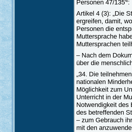
4
Personen 47/135
:
Artikel 4 (3): „Di
ergreifen, damit, w
Personen die entsp
Muttersprache haben
Muttersprachen tei
– Nach dem Dokum
über die menschlic
„34. Die teilnehme
nationalen Minderh
Möglichkeit zum Unt
Unterricht in der 
Notwendigkeit des E
des betreffenden S
– zum Gebrauch ihr
mit den anzuwende