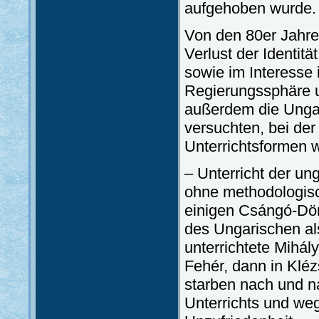
aufgehoben wurde.
Von den 80er Jahre
Verlust der Identi
sowie im Interesse 
Regierungssphäre u
außerdem die Unga
versuchten, bei der
Unterrichtsformen wa
– Unterricht der un
ohne methodologisc
einigen Csángó-Dör
des Ungarischen al
unterrichtete Mihál
Fehér, dann in Kléz
starben nach und na
Unterrichts und we