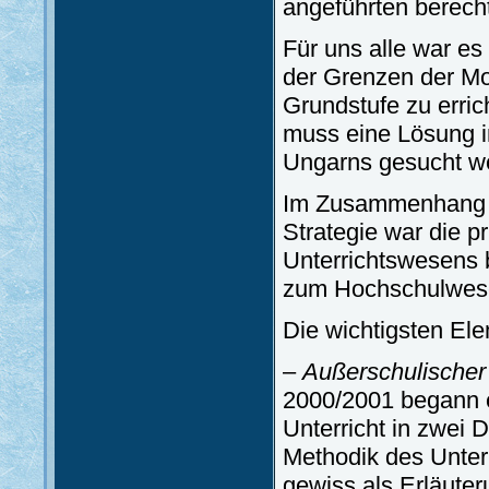
angeführten berech
Für uns alle war es
der Grenzen der Mol
Grundstufe zu errich
muss eine Lösung i
Ungarns gesucht w
Im Zusammenhang mi
Strategie war die p
Unterrichtswesens 
zum Hochschulwes
Die wichtigsten El
–
Außerschulischer 
2000/2001 begann e
Unterricht in zwei D
Methodik des Unterr
gewiss als Erläuter