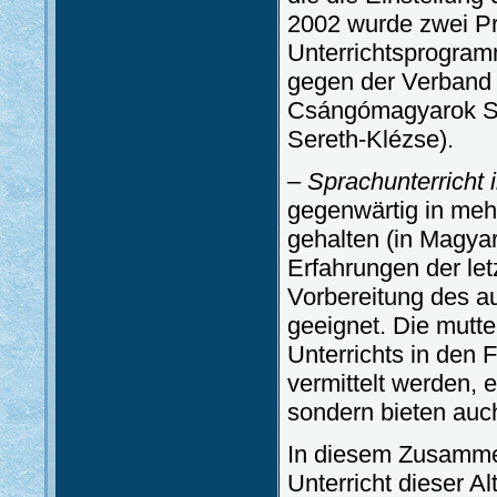
2002 wurde zwei P
Unterrichtsprogram
gegen der Verband 
Csángómagyarok Sz
Sereth-Klézse).
–
Sprachunterricht 
gegenwärtig in meh
gehalten (in Magya
Erfahrungen der let
Vorbereitung des au
geeignet. Die mutt
Unterrichts in den F
vermittelt werden, 
sondern bieten auc
In diesem Zusammen
Unterricht dieser Al