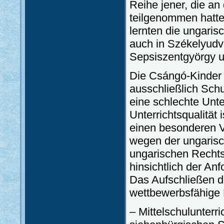
Reihe jener, die an
teilgenommen hatt
lernten die ungaris
auch in Székelyudv
Sepsiszentgyörgy u
Die Csángó-Kinder 
ausschließlich Schu
eine schlechte Unte
Unterrichtsqualität
einen besonderen Vo
wegen der ungarisc
ungarischen Rechts
hinsichtlich der An
Das Aufschließen d
wettbewerbsfähige 
– Mittelschulunterr