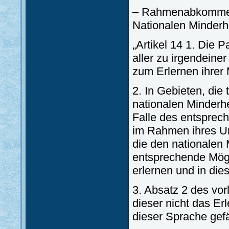
– Rahmenabkommen 
Nationalen Minderh
„Artikel 14 1. Die 
aller zu irgendein
zum Erlernen ihrer
2. In Gebieten, die
nationalen Minderh
Falle des entsprec
im Rahmen ihres Un
die den nationalen
entsprechende Mögl
erlernen und in die
3. Absatz 2 des vor
dieser nicht das Er
dieser Sprache gefä