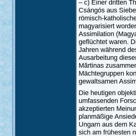
– c) Einer dritten 
Csángós aus Siebe
römisch-katholisch
magyarisiert worde
Assimilation (Magya
geflüchtet waren. D
Jahren während des
Ausarbeitung diese
Mărtinas zusammen.
Mächtegruppen konn
gewaltsamen Assimi
Die heutigen objek
umfassenden Forsc
akzeptierten Meinu
planmäßige Ansiede
Ungarn aus dem Kar
sich am frühesten 