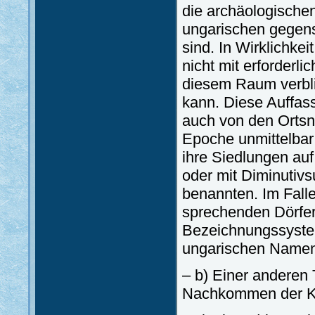
die archäologische
ungarischen gegens
sind. In Wirklichke
nicht mit erforderli
diesem Raum verbli
kann. Diese Auffas
auch von den Ortsn
Epoche unmittelba
ihre Siedlungen a
oder mit Diminutiv
benannten. Im Fall
sprechenden Dörfe
Bezeichnungssystem
ungarischen Namen
– b) Einer anderen
Nachkommen der Ku