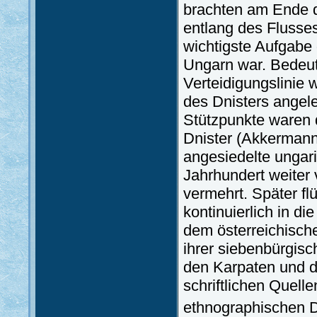
brachten am Ende d
entlang des Flusse
wichtigste Aufgabe
Ungarn war. Bedeu
Verteidigungslinie
des Dnisters angele
Stützpunkte waren d
Dnister (Akkermann
angesiedelte ungar
Jahrhundert weiter 
vermehrt. Später f
kontinuierlich in d
dem österreichisch
ihrer siebenbürgis
den Karpaten und d
schriftlichen Quell
ethnographischen 