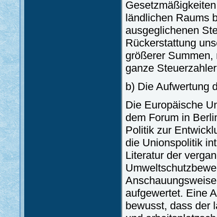
Gesetzmäßigkeiten
ländlichen Raums be
ausgeglichenen Ste
Rückerstattung unse
größerer Summen, m
ganze Steuerzahler
b) Die Aufwertung 
Die Europäische U
dem Forum in Berlin
Politik zur Entwick
die Unionspolitik in
Literatur der verg
Umweltschutzbeweg
Anschauungsweise 
aufgewertet. Eine A
bewusst, dass der