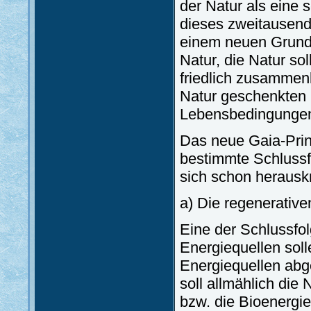
der Natur als eine 
dieses zweitausend
einem neuen Grundpr
Natur, die Natur so
friedlich zusammen
Natur geschenkten 
Lebensbedingungen
Das neue Gaia-Prin
bestimmte Schlussf
sich schon herauskr
a) Die regenerative
Eine der Schlussfol
Energiequellen soll
Energiequellen abge
soll allmählich di
bzw. die Bioenergie