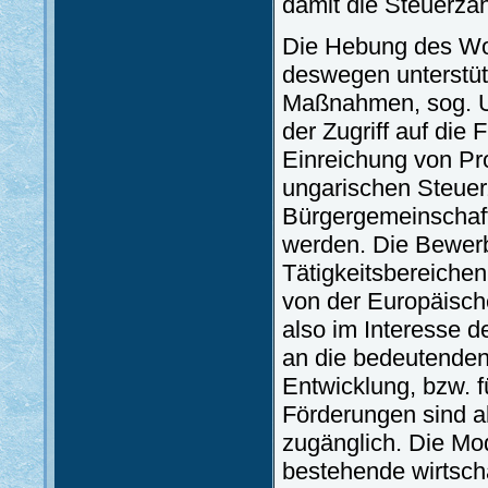
damit die Steuerzah
Die Hebung des Woh
deswegen unterstüt
Maßnahmen, sog. U
der Zugriff auf die
Einreichung von Pr
ungarischen Steuer
Bürgergemeinschaft
werden. Die Bewerb
Tätigkeitsbereiche
von der Europäische
also im Interesse 
an die bedeutenden
Entwicklung, bzw.
Förderungen sind a
zugänglich. Die Mod
bestehende wirtscha