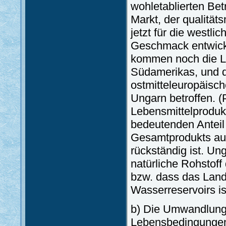
wohletablierten Bet
Markt, der qualität
jetzt für die westli
Geschmack entwicke
kommen noch die L
Südamerikas, und d
ostmitteleuropäisc
Ungarn betroffen. (P
Lebensmittelprodukt
bedeutenden Anteil
Gesamtprodukts aus
rückständig ist. Ung
natürliche Rohstoff
bzw. dass das Lan
Wasserreservoirs is
b) Die Umwandlung 
Lebensbedingunge