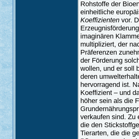
Rohstoffe der Bioen
einheitliche europ
Koeffizienten
vor. D
Erzeugnisförderung
imaginären Klamme
multipliziert, der n
Präferenzen zunehme
der Förderung solch
wollen, und er soll
deren umwelterhalt
hervorragend ist. 
Koeffizient – und 
höher sein als die F
Grundernährungspro
verkaufen sind. Zu 
die den Stickstoffg
Tierarten, die die 