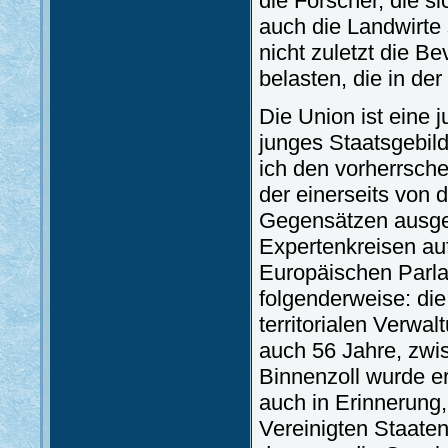
die Forscher, die si
auch die Landwirte 
nicht zuletzt die B
belasten, die in der
Die Union ist eine j
junges Staatsgebil
ich den vorherrsch
der einerseits von 
Gegensätzen ausgel
Expertenkreisen au
Europäischen Parlam
folgenderweise: di
territorialen Verwa
auch 56 Jahre, zwi
Binnenzoll wurde er
auch in Erinnerung,
Vereinigten Staaten