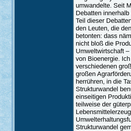
umwandelte. Seit Ma
Debatten innerhalb
Teil dieser Debatten
den Leuten, die de
betonten: dass näm
nicht bloß die Prod
Umweltwirtschaft –
von Bioenergie. Ic
verschiedenen groß
großen Agrarförder
herrühren, in die T
Strukturwandel ben
einseitigen Produkt
teilweise der güter
Lebensmittelerzeugu
Umwelterhaltungsfu
Strukturwandel geme