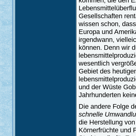
kommen, die den E
Lebensmittelüberfl
Gesellschaften ren
wissen schon, dass 
Europa und Amerika
irgendwann, vielleic
können. Denn wir d
lebensmittelproduz
wesentlich vergröß
Gebiet des heutige
lebensmittelproduz
und der Wüste Gobi
Jahrhunderten kein
Die andere Folge d
schnelle Umwandlun
die Herstellung vo
Körnerfrüchte und F