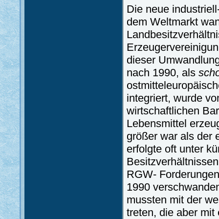
Die neue industriel
dem Weltmarkt wan
Landbesitzverhältn
Erzeugervereinigun
dieser Umwandlung 
nach 1990, als
sch
ostmitteleuropäisch
integriert, wurde v
wirtschaftlichen Bar
Lebensmittel erzeug
größer war als der 
erfolgte oft unter kü
Besitzverhältnisse
RGW- Forderungen, 
1990 verschwanden
mussten mit der we
treten, die aber mi