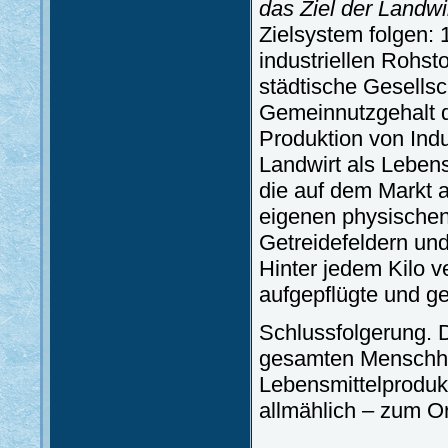
das Ziel der Landwi
Zielsystem folgen: 
industriellen Rohsto
städtische Gesells
Gemeinnutzgehalt de
Produktion von Indu
Landwirt als Lebens
die auf dem Markt a
eigenen physischen 
Getreidefeldern und
Hinter jedem Kilo v
aufgepflügte und g
Schlussfolgerung. D
gesamten Menschheit
Lebensmittelproduk
allmählich – zum O