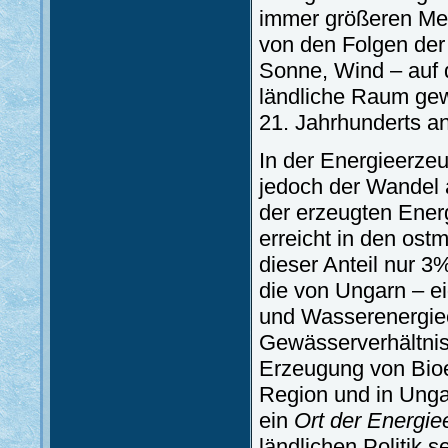
immer größeren M
von den Folgen der
Sonne, Wind – auf 
ländliche Raum gew
21. Jahrhunderts a
In der Energieerzeu
jedoch der Wandel 
der erzeugten Ener
erreicht in den ost
dieser Anteil nur 3
die von Ungarn – e
und Wasserenergie
Gewässerverhältnis
Erzeugung von Bioen
Region und in Unga
ein
Ort der Energi
ländlichen Politik se