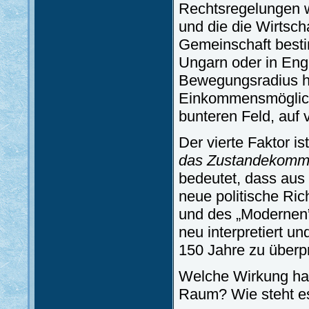
Rechtsregelungen we
und die die Wirtsc
Gemeinschaft besti
Ungarn oder in Engl
Bewegungsradius ha
Einkommensmöglichk
bunteren Feld, auf
Der vierte Faktor is
das Zustandekomme
bedeutet, dass aus
neue politische Ric
und des „Modernen”
neu interpretiert u
150 Jahre zu überp
Welche Wirkung hab
Raum? Wie steht es