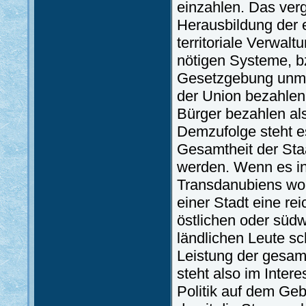
einzahlen. Das ver
Herausbildung der 
territoriale Verwal
nötigen Systeme, bz
Gesetzgebung unmitt
der Union bezahlen 
Bürger bezahlen als
Demzufolge steht es
Gesamtheit der Sta
werden. Wenn es in
Transdanubiens woh
einer Stadt eine re
östlichen oder südw
ländlichen Leute sc
Leistung der gesam
steht also im Inter
Politik auf dem Geb