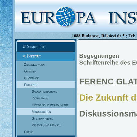
1088 Budapest, Rákóczi út 5.; Tel:
Startseite
Begegnungen
Institut
Schriftenreihe des 
Zielsetzungen
Gremien
Rückblick
FERENC GLA
Projekte
Balkanforschung
Die Zukunft 
Donauraum
Historische Versöhnung
Diskussionsma
Minderheiten
Systemwandel
Wasser und Mensch
Preise