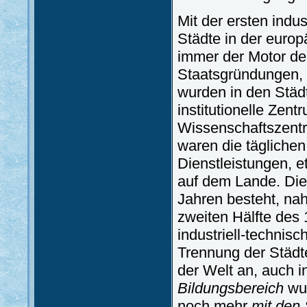
Mit der ersten indu
Städte in der euro
immer der Motor de
Staatsgründungen, 
wurden in den Städ
institutionelle Zen
Wissenschaftszentre
waren die täglich
Dienstleistungen, e
auf dem Lande. Dies
Jahren besteht, nah
zweiten Hälfte des 1
industriell-technis
Trennung der Städt
der Welt an, auch 
Bildungsbereich
wur
noch mehr
mit den