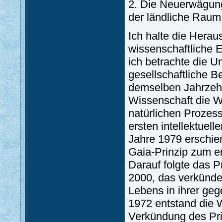
2. Die Neuerwägun
der ländliche Raum
Ich halte die Herau
wissenschaftliche 
ich betrachte die 
gesellschaftliche 
demselben Jahrzehn
Wissenschaft die W
natürlichen Prozess
ersten intellektue
Jahre 1979 erschie
Gaia-Prinzip zum er
Darauf folgte das 
2000, das verkünde
Lebens in ihrer geg
1972 entstand die 
Verkündung des Prin