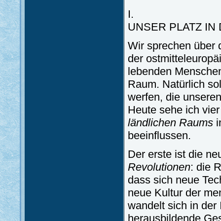
I.
UNSER PLATZ IN
Wir sprechen über 
der ostmitteleurop
lebenden Menschen 
Raum. Natürlich sol
werfen, die unser
Heute sehe ich vier
ländlichen Raums
i
beeinflussen.
Der erste ist die n
Revolutionen
: die 
dass sich neue Tec
neue Kultur der me
wandelt sich in der 
herausbildende Gese