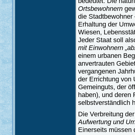
bedeutet. Die natür
Ortsbewohnern
gewä
die Stadtbewohner –
Erhaltung der Umwe
Wiesen, Lebensstät
Jeder Staat soll als
mit Einwohnern „a
einem urbanen Begri
anvertrauten Gebiet
vergangenen Jahrhu
der Errichtung von 
Gemeinguts, der öff
haben), und deren F
selbstverständlich h
Die Verbreitung de
Aufwertung und Um
Einerseits müssen 