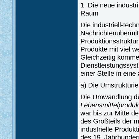
1. Die neue industr
Raum
Die industriell-tec
Nachrichtenübermitt
Produktionsstruktur
Produkte mit viel we
Gleichzeitig komm
Dienstleistungssyst
einer Stelle in ein
a) Die Umstrukturie
Die Umwandlung der
Lebensmittelproduk
war bis zur Mitte d
des Großteils der m
industrielle Produk
des 19. Jahrhunder