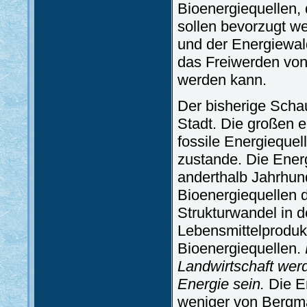
Bioenergiequellen, 
sollen bevorzugt we
und der Energiewal
das Freiwerden von
werden kann.
Der bisherige Scha
Stadt. Die großen e
fossile Energiequel
zustande. Die Energ
anderthalb Jahrhun
Bioenergiequellen 
Strukturwandel in d
Lebensmittelprodukt
Bioenergiequellen.
Landwirtschaft wer
Energie sein.
Die En
weniger von Bergmä