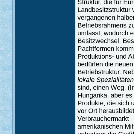
Struktur, die für Eu
Landbesitzstruktur 
vergangenen halben
Betriebsrahmens zu
umfasst, wodurch e
Besitzwechsel, Bes
Pachtformen komme
Produktions- und A
bedürfen die neuen
Betriebstruktur. N
lokale Spezialitäten
sind, einen Weg. (
Hungarika, aber es g
Produkte, die sich
vor Ort herausbilde
Verbrauchermarkt –
amerikanischen Mitt