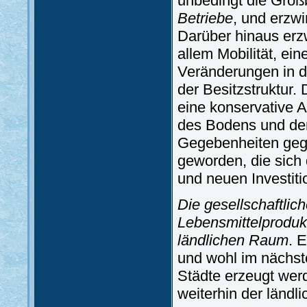
unbedingt die Groß
Betriebe
, und erzwi
Darüber hinaus erz
allem Mobilität, ein
Veränderungen in de
der Besitzstruktur.
eine konservative Ak
des Bodens und der
Gegebenheiten gegrü
geworden, die sich
und neuen Investiti
Die gesellschaftli
Lebensmittelprodukt
ländlichen Raum
. 
und wohl im nächst
Städte erzeugt werd
weiterhin der ländl