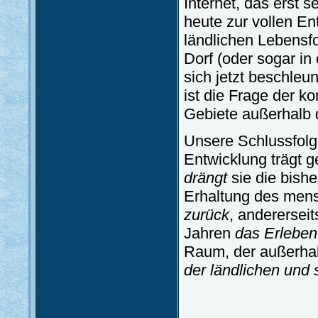
Internet, das erst s
heute zur vollen E
ländlichen Lebensfo
Dorf (oder sogar in
sich jetzt beschleu
ist die Frage der 
Gebiete außerhalb 
Unsere Schlussfolge
Entwicklung trägt g
drängt
sie die bish
Erhaltung des men
zurück
, anderersei
Jahren
das Erleben
Raum, der außerhalb
der ländlichen und 