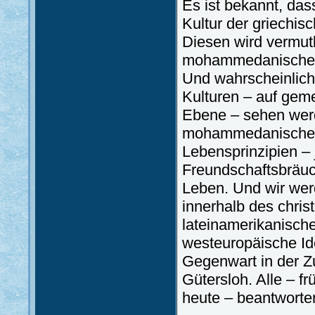
Es ist bekannt, da
Kultur der griechisch
Diesen wird vermut
mohammedanischen, 
Und wahrscheinlich 
Kulturen – auf gemei
Ebene – sehen werd
mohammedanischen,
Lebensprinzipien – 
Freundschaftsbräuc
Leben. Und wir wer
innerhalb des christ
lateinamerikanische
westeuropäische Ide
Gegenwart in der Zu
Gütersloh. Alle – 
heute – beantworten