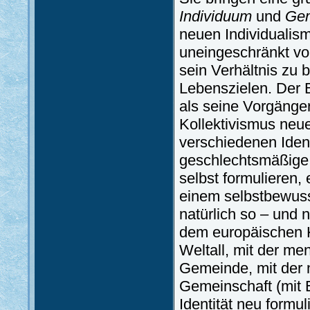
Individuum
und
Gem
neuen Individualism
uneingeschränkt vo
sein Verhältnis zu 
Lebenszielen. Der 
als seine Vorgänge
Kollektivismus neue
verschiedenen Identi
geschlechtsmäßige, 
selbst formulieren, 
einem selbstbewusst
natürlich so – und 
dem europäischen K
Weltall, mit der me
Gemeinde, mit der 
Gemeinschaft (mit E
Identität neu formul