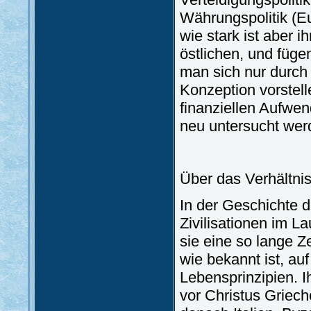
Währungspolitik (Eu
wie stark ist aber 
östlichen, und füge
man sich nur durch
Konzeption vorstell
finanziellen Aufwe
neu untersucht we
Über das Verhältni
In der Geschichte 
Zivilisationen im L
sie eine so lange Z
wie bekannt ist, auf
Lebensprinzipien. I
vor Christus Griech