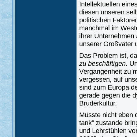
Intellektuellen ein
diesen unseren selb
politischen Faktor
manchmal im Westen
ihrer Unternehmen
unserer Großväter 
Das Problem ist, d
zu beschäftigen
. U
Vergangenheit zu mo
vergessen, auf uns
sind zum Europa d
gerade gegen die d
Bruderkultur.
Müsste nicht eben d
tank” zustande brin
und Lehrstühlen von