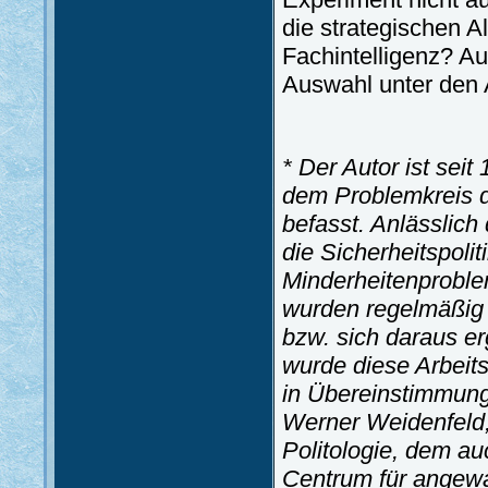
die strategischen Al
Fachintelligenz? Au
Auswahl unter den A
* Der Autor ist seit
dem Problemkreis d
befasst. Anlässlich
die Sicherheitspoli
Minderheitenproblem
wurden regelmäßig
bzw. sich daraus e
wurde diese Arbeits
in Übereinstimmung 
Werner Weidenfeld,
Politologie, dem a
Centrum für angewan