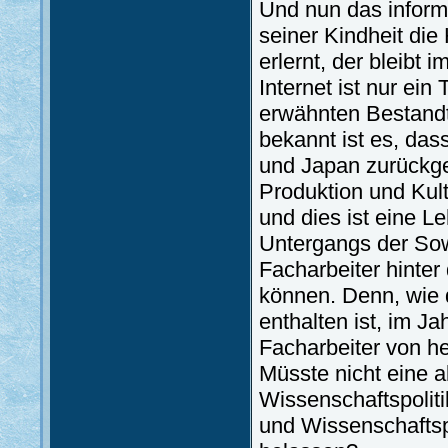
Und nun das inform
seiner Kindheit di
erlernt, der bleibt
Internet ist nur ein
erwähnten Bestandte
bekannt ist es, da
und Japan zurückge
Produktion und Kult
und dies ist eine 
Untergangs der Sow
Facharbeiter hinter
können. Denn, wie d
enthalten ist, im J
Facharbeiter von h
Müsste nicht eine a
Wissenschaftspolit
und Wissenschaftsp