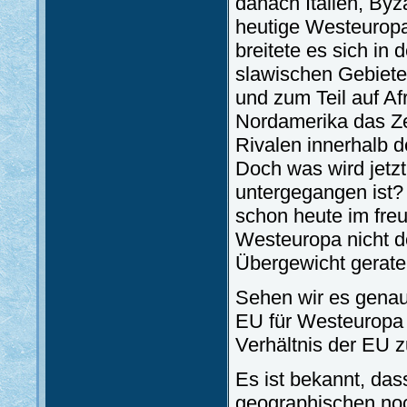
danach Italien, By
heutige Westeuropa
breitete es sich in 
slawischen Gebiete
und zum Teil auf Af
Nordamerika das Ze
Rivalen innerhalb d
Doch was wird jetz
untergegangen ist? W
schon heute im fre
Westeuropa nicht d
Übergewicht gerat
Sehen wir es genau,
EU für Westeuropa 
Verhältnis der EU 
Es ist bekannt, da
geographischen noch 