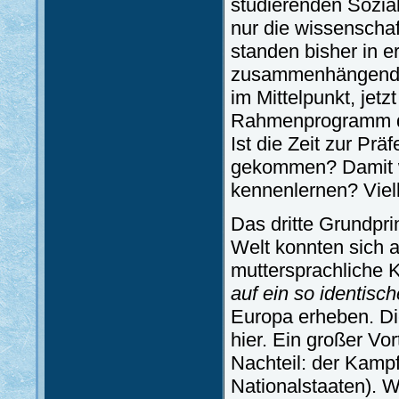
studierenden Sozia
nur die wissenscha
standen bisher in er
zusammenhängenden
im Mittelpunkt, jet
Rahmenprogramm di
Ist die Zeit zur Pr
gekommen? Damit wi
kennenlernen? Viel
Das dritte Grundpri
Welt konnten sich a
muttersprachliche 
auf ein so identisc
Europa erheben. Die 
hier. Ein großer Vo
Nachteil: der Kampf 
Nationalstaaten). W