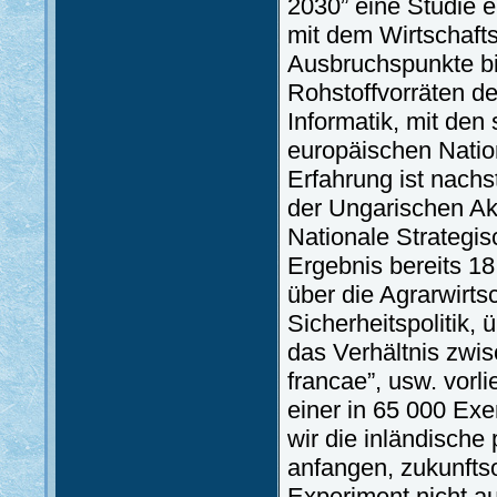
2030” eine Studie 
mit dem Wirtschafts
Ausbruchspunkte bi
Rohstoffvorräten de
Informatik, mit den
europäischen Nation
Erfahrung ist nach
der Ungarischen A
Nationale Strategi
Ergebnis bereits 1
über die Agrarwirtsc
Sicherheitspolitik,
das Verhältnis zwi
francae”, usw. vorl
einer in 65 000 Ex
wir die inländische p
anfangen, zukunfts
Experiment nicht 