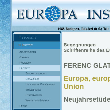
1088 Budapest, Rákóczi út 5.; Tel:
Startseite
Begegnungen
Institut
Schriftenreihe des E
Zielsetzungen
Gremien
Rückblick
FERENC GLA
Projekte
Balkanforschung
Europa, europ
Donauraum
Union
Historische Versöhnung
Minderheiten
Systemwandel
Neujahrsetüd
Wasser und Mensch
Preise