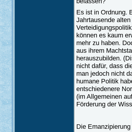
belassen?
Es ist in Ordnung. 
Jahrtausende alten 
Verteidigungspoliti
können es kaum erw
mehr zu haben. Do
aus ihrem Machtsta
herauszubilden. (Di
nicht dafür, dass d
man jedoch nicht d
humane Politik habe
entschiedenere Nor
(im Allgemeinen au
Förderung der Wiss
Die Emanzipierung