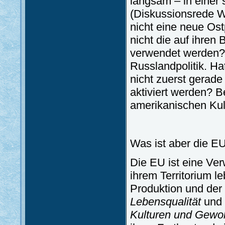
langsam – in einer 
(Diskussionsrede 
nicht eine neue Os
nicht die auf ihren 
verwendet werden? 
Russlandpolitik. Ha
nicht zuerst gerade
aktiviert werden? 
amerikanischen Kul
Was ist aber die EU
Die EU ist eine Verw
ihrem Territorium 
Produktion und der
Lebensqualität
und 
Kulturen und Gewo