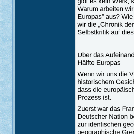
gibt es kein Werk,
Warum arbeiten wir 
Europas” aus? Wie 
wir die „Chronik de
Selbstkritik auf die
Über das Aufeinand
Hälfte Europas
Wenn wir uns die V
historischem Gesich
dass die europäisch
Prozess ist.
Zuerst war das Fra
Deutscher Nation be
zur identischen ge
geographische Gren