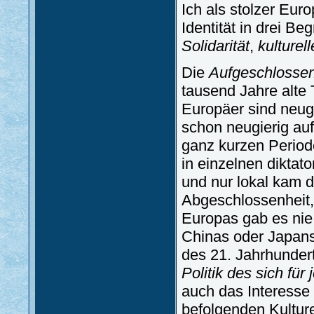
Ich als stolzer Eu
Identität in drei Be
Solidarität
,
kulturell
Die
Aufgeschlossen
tausend Jahre alte 
Europäer sind neug
schon neugierig auf
ganz kurzen Periode
in einzelnen diktat
und nur lokal kam d
Abgeschlossenheit, 
Europas gab es nie
Chinas oder Japans
des 21. Jahrhundert
Politik des sich fü
auch das Interesse 
befolgenden Kulture