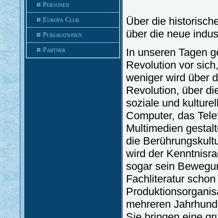
Personen
Über die historisch
Europa Club
über die neue indus
Publikationen
Partner
In unseren Tagen ge
Revolution vor sich
weniger wird über 
Revolution, über di
soziale und kulturel
Computer, das Telef
Multimedien gestal
die Berührungskult
wird der Kenntnisr
sogar sein Bewegun
Fachliteratur schon
Produktionsorganis
mehreren Jahrhunder
Sie bringen eine g