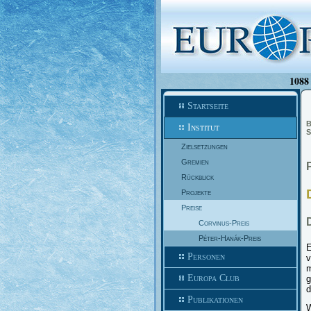
1088 
Startseite
B
Institut
S
Zielsetzungen
Gremien
Rückblick
Projekte
Preise
Corvinus-Preis
Péter-Hanák-Preis
E
Personen
v
m
Europa Club
g
d
Publikationen
W