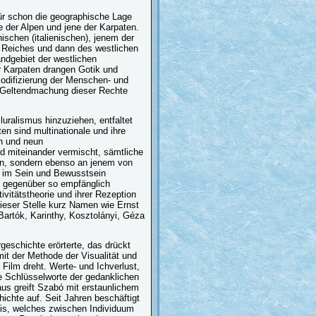
ofür schon die geographische Lage
ie der Alpen und jene der Karpaten.
ischen (italienischen), jenem der
 Reiches und dann des westlichen
ndgebiet der westlichen
er Karpaten drangen Gotik und
odifizierung der Menschen- und
ie Geltendmachung dieser Rechte
luralismus hinzuziehen, entfaltet
en sind multinationale und ihre
en und neun
d miteinander vermischt, sämtliche
en, sondern ebenso an jenem von
ene im Sein und Bewusstsein
ng gegenüber so empfänglich
vitätstheorie und ihrer Rezeption
dieser Stelle kurz Namen wie Ernst
Bartók, Karinthy, Kosztolányi, Géza
geschichte erörterte, das drückt
it der Methode der Visualität und
Film dreht. Werte- und Ichverlust,
ie Schlüsselworte der gedanklichen
us greift Szabó mit erstaunlichem
chte auf. Seit Jahren beschäftigt
nis, welches zwischen Individuum