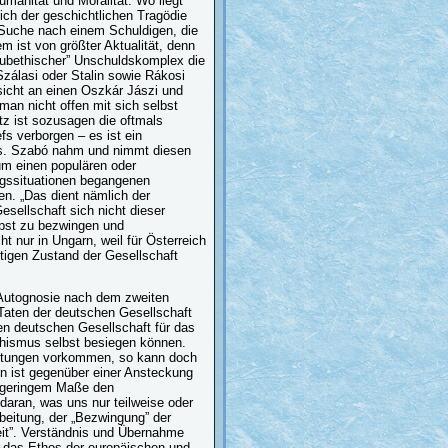
umanität und Moralität. Wo liegt
lich der geschichtlichen Tragödie
e Suche nach einem Schuldigen, die
 ist von größter Aktualität, denn
„subethischer” Unschuldskomplex die
zálasi oder Stalin sowie Rákosi
insicht an einen Oszkár Jászi und
man nicht offen mit sich selbst
z ist sozusagen die oftmals
fs verborgen – es ist ein
ss. Szabó nahm und nimmt diesen
 um einen populären oder
iegssituationen begangenen
n. „Das dient nämlich der
esellschaft sich nicht dieser
elbst zu bezwingen und
ht nur in Ungarn, weil für Österreich
stigen Zustand der Gesellschaft
e Autognosie nach dem zweiten
 Taten der deutschen Gesellschaft
en deutschen Gesellschaft für das
chismus selbst besiegen können.
reitungen vorkommen, so kann doch
n ist gegenüber einer Ansteckung
t geringem Maße den
 daran, was uns nur teilweise oder
beitung, der „Bezwingung” der
it”. Verständnis und Übernahme
e das Ethos der europäischen und