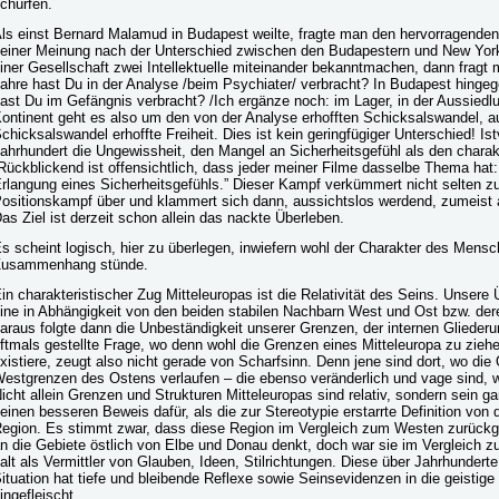
chürfen.
ls einst Bernard Malamud in Budapest weilte, fragte man den hervorragenden 
einer Meinung nach der Unterschied zwischen den Budapestern und New York
iner Gesellschaft zwei Intellektuelle miteinander bekanntmachen, dann fragt m
ahre hast Du in der Analyse /beim Psychiater/ verbracht? In Budapest hingege
ast Du im Gefängnis verbracht? /Ich ergänze noch: im Lager, in der Aussiedl
ontinent geht es also um den von der Analyse erhofften Schicksalswandel, 
chicksalswandel erhoffte Freiheit. Dies ist kein geringfügiger Unterschied! I
ahrhundert die Ungewissheit, den Mangel an Sicherheitsgefühl als den char
Rückblickend ist offensichtlich, dass jeder meiner Filme dasselbe Thema 
rlangung eines Sicherheitsgefühls.” Dieser Kampf verkümmert nicht selten z
ositionskampf über und klammert sich dann, aussichtslos werdend, zumeist a
as Ziel ist derzeit schon allein das nackte Überleben.
s scheint logisch, hier zu überlegen, inwiefern wohl der Charakter des Mens
usammenhang stünde.
in charakteristischer Zug Mitteleuropas ist die Relativität des Seins. Unser
ine in Abhängigkeit von den beiden stabilen Nachbarn West und Ost bzw. dere
araus folgte dann die Unbeständigkeit unserer Grenzen, der internen Gliederu
ftmals gestellte Frage, wo denn wohl die Grenzen eines Mitteleuropa zu ziehen
xistiere, zeugt also nicht gerade von Scharfsinn. Denn jene sind dort, wo d
estgrenzen des Ostens verlaufen – die ebenso veränderlich und vage sind, w
icht allein Grenzen und Strukturen Mitteleuropas sind relativ, sondern sein ga
einen besseren Beweis dafür, als die zur Stereotypie erstarrte Definition von 
egion. Es stimmt zwar, dass diese Region im Vergleich zum Westen zurückg
n die Gebiete östlich von Elbe und Donau denkt, doch war sie im Vergleich 
alt als Vermittler von Glauben, Ideen, Stilrichtungen. Diese über Jahrhunder
ituation hat tiefe und bleibende Reflexe sowie Seinsevidenzen in die geistige
ingefleischt.