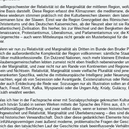
willingsschwester der Relativität ist die Marginalität der mittleren Region, w
ine Basis darstellt. Diese Region erfasst drei Klimazonen: die mediterrane, d
iese wiederum stimmen praktisch mit drei Kulturbereichen überein: dem latein
ermanen bzw. der Slawen. Einst war die Region Grenzgebiet des Römischen
hristentums und des Deutschen Kaiserreiches, ab der Neuzeit aber ist sie Ra
atlantischen) Zivilisation. Bis hierher, bis zur Weichsel und den Bergketten d
enaissance, Protestantismus, Liberalismus, und Parlamentarismus vor, die K
ürgerrechte – auch wenn Mitteleuropa nicht gerade ein Musterbeispiel für d
ar.
enn wir nun zu Relativität und Marginalität als Dritten im Bunde den Bruder P
ich die außerordentliche Komplexität der Region vollkommen: sämtliche Staat
ölker multikonfessionelle. Ein Dutzend Nationen, noch mehr kleinere Ethnik
laubensgemeinschaften lebten zumeist nicht eben friedlich nebeneinander un
n der Marginalität, und zwar nicht nur am Rande von Kontinenten und Region
ein und Nichtsein. Relativität, Marginalität sowie vielfache Pluralität sind j
erankerten Spezifika, welche die mitteleuropäische Intelligenz jeder Neueru
achten, egal ob von Sezession oder Avantgarde, Existenzialismus oder Relati
der auch Entdeckung die Rede war. Sozusagen nur als Illustration sollen an 
ach, Freud, Klimt, Kafka, Wyspianski oder die Ungarn Ady, Krúdy, Gulácsy, 
sáth erwähnt werden.
as ich hier in der Fachsprache einer mit Sozialpsychologie gekreuzten Kultur
uch István Szabó in seinen Werken mittels der Sprache des Films aus, d.h. m
efühlsmäßigen Berührung, und zwar selbst dann, wenn er keinen historischen 
ngewissheit und Relativität, Marginalität und Überlebenszwang – dies sind d
nd historischen Verwandtschaft. Doch über diese gedanklichen Elemente hina
infühlungsvermögen zwei äußerst moderne, problematische Fragen der Geschi
ich das den tatsächlichen Lauf der Geschichte stark beeinflussende Verhält