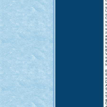
E
u
u
Ü
s
O
s
I
u
z
a
K
W
k
B
V
v
d
h
E
W
i
D
A
S
v
S
g
G
d