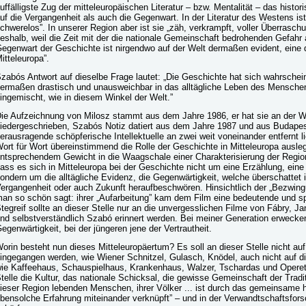
uffälligste Zug der mitteleuropäischen Literatur – bzw. Mentalität – das hist
uf die Vergangenheit als auch die Gegenwart. In der Literatur des Westens ist 
chwerelos”. In unserer Region aber ist sie „zäh, verkrampft, voller Überraschu
eshalb, weil die Zeit mit der die nationale Gemeinschaft bedrohenden Gefahr as
egenwart der Geschichte ist nirgendwo auf der Welt dermaßen evident, eine de
itteleuropa”.
zabós Antwort auf dieselbe Frage lautet: „Die Geschichte hat sich wahrschei
ermaßen drastisch und unausweichbar in das alltägliche Leben des Menschen
ingemischt, wie in diesem Winkel der Welt.”
ie Aufzeichnung von Milosz stammt aus dem Jahre 1986, er hat sie an der 
iedergeschrieben, Szabós Notiz datiert aus dem Jahre 1987 und aus Budapes
erausragende schöpferische Intellektuelle an zwei weit voneinander entfernt
ort für Wort übereinstimmend die Rolle der Geschichte in Mitteleuropa auslege
ntsprechendem Gewicht in die Waagschale einer Charakterisierung der Region.
ass es sich in Mitteleuropa bei der Geschichte nicht um eine Erzählung, eine 
ondern um die alltägliche Evidenz, die Gegenwärtigkeit, welche überschattet 
ergangenheit oder auch Zukunft heraufbeschwören. Hinsichtlich der „Bezwing
an so schön sagt: ihrer „Aufarbeitung” kam dem Film eine bedeutende und s
tegreif sollte an dieser Stelle nur an die unvergesslichen Filme von Fábry, 
nd selbstverständlich Szabó erinnert werden. Bei meiner Generation erwecke
egenwärtigkeit, bei der jüngeren jene der Vertrautheit.
orin besteht nun dieses Mitteleuropäertum? Es soll an dieser Stelle nicht auf
ingegangen werden, wie Wiener Schnitzel, Gulasch, Knödel, auch nicht auf d
ie Kaffeehaus, Schauspielhaus, Krankenhaus, Walzer, Tschardas und Operett
telle die Kultur, das nationale Schicksal, die gewisse Gemeinschaft der Tradi
ieser Region lebenden Menschen, ihrer Völker ... ist durch das gemeinsame h
bensolche Erfahrung miteinander verknüpft” – und in der Verwandtschaftsfors