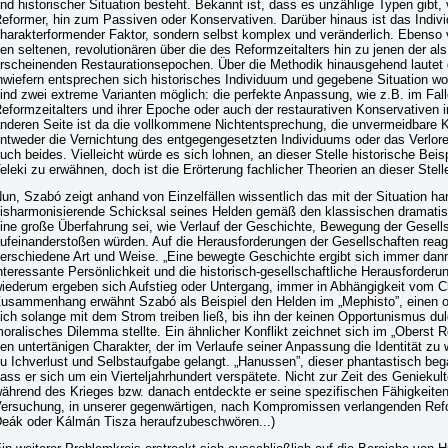
nd historischer Situation besteht. Bekannt ist, dass es unzählige Typen gibt
eformer, hin zum Passiven oder Konservativen. Darüber hinaus ist das Indivi
harakterformender Faktor, sondern selbst komplex und veränderlich. Ebenso vi
en seltenen, revolutionären über die des Reformzeitalters hin zu jenen der 
rscheinenden Restaurationsepochen. Über die Methodik hinausgehend lautet d
nwiefern entsprechen sich historisches Individuum und gegebene Situation woh
ind zwei extreme Varianten möglich: die perfekte Anpassung, wie z.B. im Fa
eformzeitalters und ihrer Epoche oder auch der restaurativen Konservativen i
nderen Seite ist da die vollkommene Nichtentsprechung, die unvermeidbare Ko
ntweder die Vernichtung des entgegengesetzten Individuums oder das Verloren
uch beides. Vielleicht würde es sich lohnen, an dieser Stelle historische Bei
eleki zu erwähnen, doch ist die Erörterung fachlicher Theorien an dieser Stel
un, Szabó zeigt anhand von Einzelfällen wissentlich das mit der Situation h
isharmonisierende Schicksal seines Helden gemäß den klassischen dramatisc
ine große Überfahrung sei, wie Verlauf der Geschichte, Bewegung der Gesell
ufeinanderstoßen würden. Auf die Herausforderungen der Gesellschaften reag
erschiedene Art und Weise. „Eine bewegte Geschichte ergibt sich immer dan
nteressante Persönlichkeit und die historisch-gesellschaftliche Herausforderu
iederum ergeben sich Aufstieg oder Untergang, immer in Abhängigkeit vom Ch
usammenhang erwähnt Szabó als Beispiel den Helden im „Mephisto”, einen op
ich solange mit dem Strom treiben ließ, bis ihn der keinen Opportunismus d
oralisches Dilemma stellte. Ein ähnlicher Konflikt zeichnet sich im „Oberst R
en untertänigen Charakter, der im Verlaufe seiner Anpassung die Identität zu
u Ichverlust und Selbstaufgabe gelangt. „Hanussen”, dieser phantastisch be
ass er sich um ein Vierteljahrhundert verspätete. Nicht zur Zeit des Genieku
ährend des Krieges bzw. danach entdeckte er seine spezifischen Fähigkeiten a
ersuchung, in unserer gegenwärtigen, nach Kompromissen verlangenden Ref
eák oder Kálmán Tisza heraufzubeschwören...)