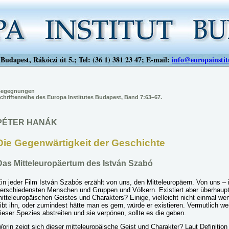
Budapest, Rákóczi út 5.; Tel: (36 1) 381 23 47; E-mail:
info@europainstit
egegnungen
chriftenreihe des Europa Institutes Budapest, Band 7:63–67.
PÉTER HANÁK
Die Gegenwärtigkeit der Geschichte
Das Mitteleuropäertum des István Szabó
in jeder Film István Szabós erzählt von uns, den Mitteleuropäern. Von uns – 
erschiedensten Menschen und Gruppen und Völkern. Existiert aber überhaupt
itteleuropäischen Geistes und Charakters? Einige, vielleicht nicht einmal w
ibt ihn, oder zumindest hätte man es gern, würde er existieren. Vermutlich 
ieser Spezies abstreiten und sie verpönen, sollte es die geben.
orin zeigt sich dieser mitteleuropäische Geist und Charakter? Laut Definition