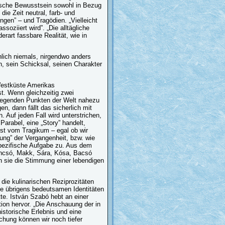
orische Bewusstsein sowohl in Bezug
die Zeit neutral, farb- und
ngen” – und Tragödien. „Vielleicht
soziiert wird”. „Die alltägliche
rart fassbare Realität, wie in
nlich niemals, nirgendwo anders
, sein Schicksal, seinen Charakter
Westküste Amerikas
t. Wenn gleichzeitig zwei
 liegenden Punkten der Welt nahezu
n, dann fällt das sicherlich mit
 Auf jeden Fall wird unterstrichen,
Parabel, eine „Story” handelt,
ist vom Tragikum – egal ob wir
ung” der Vergangenheit, bzw. wie
pezifische Aufgabe zu. Aus dem
Jancsó, Makk, Sára, Kósa, Bacsó
n sie die Stimmung einer lebendigen
 die kulinarischen Reziprozitäten
ie übrigens bedeutsamen Identitäten
e. István Szabó hebt an einer
tion hervor. „Die Anschauung der in
istorische Erlebnis und eine
chung können wir noch tiefer