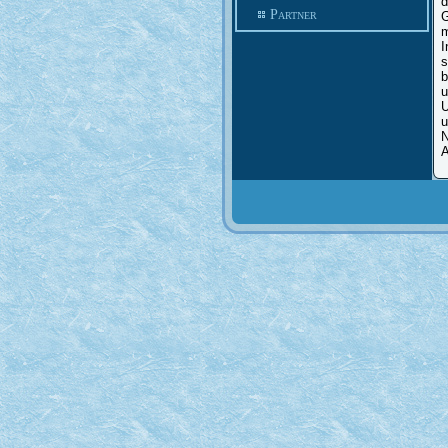
d
Partner
G
m
I
s
b
u
U
u
N
A