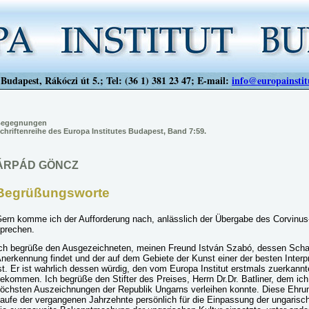
Budapest, Rákóczi út 5.; Tel: (36 1) 381 23 47; E-mail:
info@europainstit
egegnungen
chriftenreihe des Europa Institutes Budapest, Band 7:59.
ÁRPÁD GÖNCZ
Begrüßungsworte
ern komme ich der Aufforderung nach, anlässlich der Übergabe des Corvinu
prechen.
ch begrüße den Ausgezeichneten, meinen Freund István Szabó, dessen Schaff
nerkennung findet und der auf dem Gebiete der Kunst einer der besten Interpr
st. Er ist wahrlich dessen würdig, den vom Europa Institut erstmals zuerkannt
ekommen. Ich begrüße den Stifter des Preises, Herrn Dr.Dr. Batliner, dem ich
öchsten Auszeichnungen der Republik Ungarns verleihen konnte. Diese Ehrung
aufe der vergangenen Jahrzehnte persönlich für die Einpassung der ungarisch