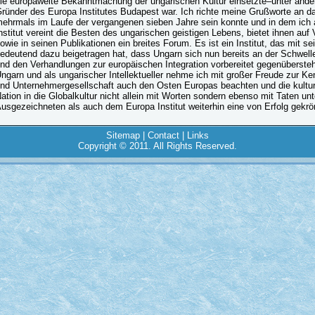
ie europaweite Bekanntmachung der ungarischen Kultur einsetzte–unter ander
ründer des Europa Institutes Budapest war. Ich richte meine Grußworte an da
ehrmals im Laufe der vergangenen sieben Jahre sein konnte und in dem ich a
nstitut vereint die Besten des ungarischen geistigen Lebens, bietet ihnen au
owie in seinen Publikationen ein breites Forum. Es ist ein Institut, das mit s
edeutend dazu beigetragen hat, dass Ungarn sich nun bereits an der Schwell
nd den Verhandlungen zur europäischen Integration vorbereitet gegenübersteh
ngarn und als ungarischer Intellektueller nehme ich mit großer Freude zur Ke
nd Unternehmergesellschaft auch den Osten Europas beachten und die kulturel
ation in die Globalkultur nicht allein mit Worten sondern ebenso mit Taten 
usgezeichneten als auch dem Europa Institut weiterhin eine von Erfolg gekrön
Sitemap
|
Contact
|
Links
Copyright © 2011. All Rights Reserved.