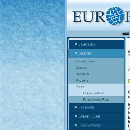
1088 
Startseite
B
Institut
S
Zielsetzungen
Gremien
Rückblick
Projekte
Preise
G
Corvinus-Preis
s
Péter-Hanák-Preis
I
Personen
A
i
Europa Club
b
h
Publikationen
L