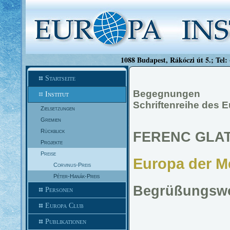
1088 Budapest, Rákóczi út 5.; Tel:
Startseite
Begegnungen
Institut
Schriftenreihe des E
Zielsetzungen
Gremien
Rückblick
FERENC GLA
Projekte
Preise
Europa der 
Corvinus-Preis
Péter-Hanák-Preis
Begrüßungsw
Personen
Europa Club
Publikationen