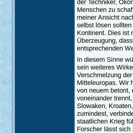
der Techniker, Öko
Menschen zu schaff
meiner Ansicht nac
selbst lösen sollte
Kontinent. Dies ist 
Überzeugung, dass 
entsprechenden We
In diesem Sinne wü
sein weiteres Wirke
Verschmelzung der
Mitteleuropas. Wir
von neuem betont, 
voneinander trennt
Slowaken, Kroaten,
zumindest, verbinde
staatlichen Krieg fü
Forscher lässt sich