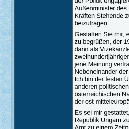
der Politik engagie
Außenminister des 
Kräften Stehende z
beizutragen.
Gestatten Sie mir,
zu begrüßen, der 19
dann als Vizekanzle
zweihundertjährigen
jene Meinung vertrat
Nebeneinander der 
Ich bin der festen 
anderen politischen
österreichischen 
der ost-mitteleuro
Es sei mir gestatte
Republik Ungarn zu
Amt zu einem Zeitp