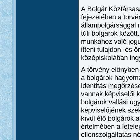
A Bolgár Köztársasá
fejezetében a törv
állampolgársággal 
túli bolgárok között
munkához való joguk
itteni tulajdon- és 
középiskolában ing
A törvény előnyben 
a bolgárok hagyomá
identitás megőrzés
vannak képviselői k
bolgárok vallási üg
képviselőjének szé
kívül élő bolgárok a
értelmében a letel
ellenszolgáltatás né