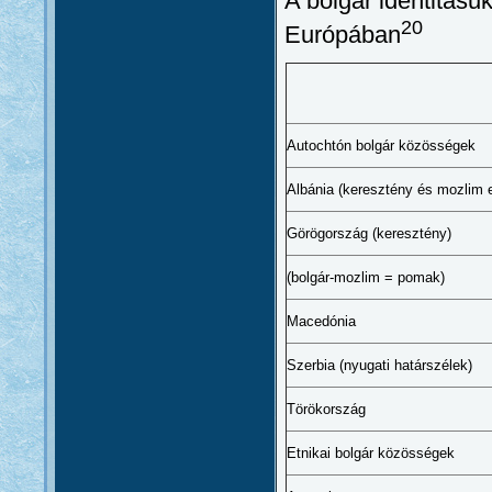
A bolgár identitásu
20
Európában
Autochtón bolgár közösségek
Albánia (keresztény és mozlim e
Görögország (keresztény)
(bolgár-mozlim = pomak)
Macedónia
Szerbia (nyugati határszélek)
Törökország
Etnikai bolgár közösségek