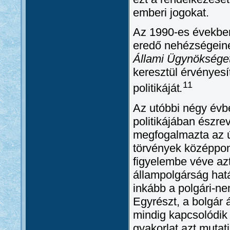
emberi jogokat.
Az 1990-es években 
eredő nehézségein
Állami Ügynöksége
keresztül érvényesít
11
politikáját
.
Az utóbbi négy évbe
politikájában észre
megfogalmazta az új
törvények középpont
figyelembe véve azt
állampolgárság hatá
inkább a polgári-n
Egyrészt, a bolgá
mindig kapcsolódik a
gyakorlat azt mutat