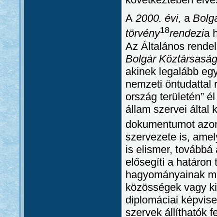
A
2000. évi,
a
Bolgá
18
törvény
rendezi
a 
Az Általános rendel
Bolgár Köztársaságo
akinek legalább egy
nemzeti öntudattal 
ország területén” é
állam szervei által
dokumentumot azonb
szervezete is, amely
is elismer, továbbá
elősegíti a határon t
hagyományainak me
közösségek vagy k
diplomáciai képvis
szervek állíthatók fe