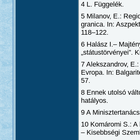
4 L. Függelék.
5 Milanov, E.: Regio
granica. In: Aszpekt
118–122.
6 Halász I.– Majté
„státustörvényei”. 
7 Alekszandrov, E.:
Evropa. In: Balgarit
57.
8 Ennek utolsó vált
hatályos.
9 A Minisztertanács
10 Komáromi S.: A k
– Kisebbségi Szeml