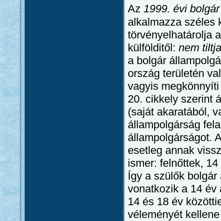
Az
1999. évi bolgár
alkalmazza széles 
törvényelhatárolja 
külfölditől:
nem tiltj
a bolgár állampolg
ország területén va
vagyis megkönnyíti
20. cikkely szerint 
(saját akaratából, 
állampolgárság fel
állampolgárságot. A
esetleg annak vissz
ismer: felnőttek, 14
Így a szülők bolgár
vonatkozik a 14 év 
14 és 18 év közötti
véleményét kellene 