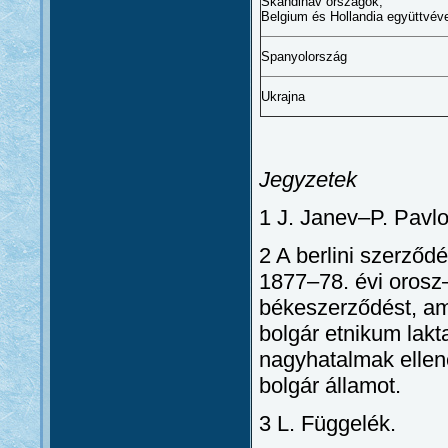
Skandináv országok,
Belgium és Hollandia együttvév
Spanyolország
Ukrajna
Jegyzetek
1 J. Janev–P. Pavlo
2 A berlini szerződ
1877–78. évi orosz–
békeszerződést, am
bolgár etnikum lakt
nagyhatalmak ellene
bolgár államot.
3 L. Függelék.