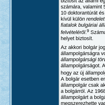
biztosít az állami 
számára, valamint 5
10 doktorantúrát é
kívül külö
n rendele
fiatalok bulgáriai á
9
felvételéről
.
Számuk
helyet biztosít.
Az akkori bolgár jo
állampolgárságra v
állampolgársági tö
állampolgárságot. A
hogy az új állampol
A bolgár esetben en
állampolgár csak ak
a bolgárról. Az 196
állampolgárt a bolg
megszerezhette vag