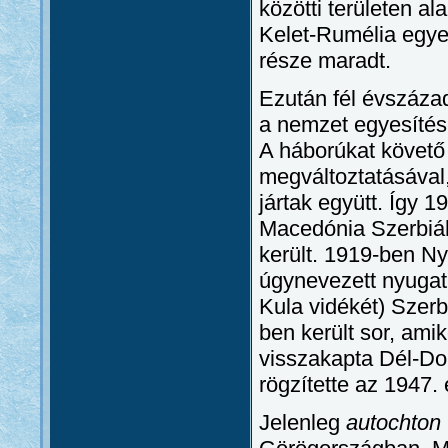
közötti területen a
Kelet-Rumélia egy
része maradt.
Ezután fél évszáza
a nemzet egyesítésé
A háborúkat követő
megváltoztatásával,
jártak együtt. Így
Macedónia Szerbiá
került. 1919-ben N
úgynevezett nyugati
Kula vidékét) Szerb
ben került sor, ami
visszakapta Dél-Dob
rögzítette az 1947.
Jelenleg
autochton