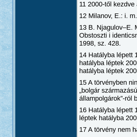
11 2000-től kezdve 
12 Milanov, E.: i. m
13 B. Njagulov–E. M
Obstoszti i identics
1998, sz. 428.
14 Hatályba lépett 
hatályba léptek 20
hatályba léptek 200
15 A törvényben ni
„bolgár származású 
állampolgárok”-ról 
16 Hatályba lépett 
léptek hatályba 20
17 A törvény nem ha