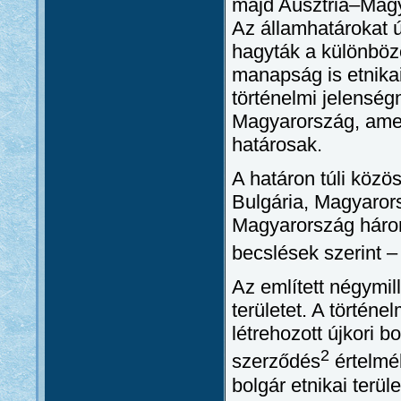
majd Ausztria–Magy
Az államhatárokat ú
hagyták a különböző
manapság is etnikai
történelmi jelensé
Magyarország, amel
határosak.
A határon túli köz
Bulgária, Magyarors
Magyarország három 
becslések szerint –
Az említett négymil
területet. A történe
létrehozott újkori b
2
szerződés
értelmé
bolgár etnikai terü