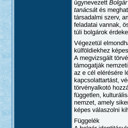
úgynevezett
Bolgár
tanácsá
t és meghat
társadalmi szerv, a
feladatai vannak, 
túli bolgárok érdeke
Végezetül elmondha
külföldiekhez képest
A megvizsgált törv
támogatják nemzeti ö
az e cél elérésére 
kapcsolattartást, v
törvényalkotó hozzá
független, kulturál
nemzet, amely sike
képes válaszolni ki
Függelék