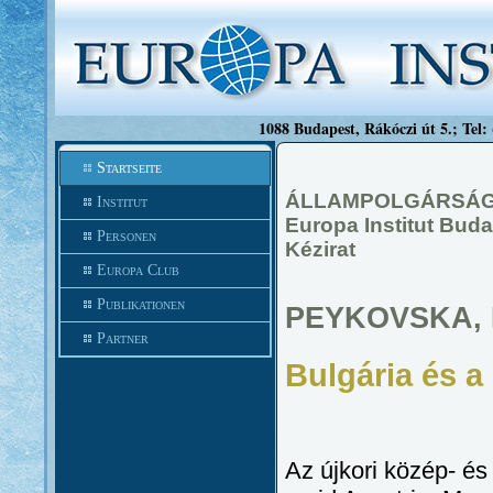
1088 Budapest, Rákóczi út 5.; Tel:
Startseite
ÁLLAMPOLGÁRSÁG 
Institut
Europa Institut Buda
Personen
Kézirat
Europa Club
Publikationen
PEYKOVSKA,
Partner
Bulgária és a
Az újkori közép- é