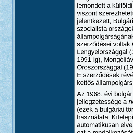
lemondott a külföld
viszont szerezhetet
jelentkezett, Bulgár
szocialista ország
állampolgárságának
szerződései voltak 
Lengyelországgal (1
1991-ig), Mongóliáv
Oroszországgal (195
E szerződések révé
kettős állampolgársá
Az 1968. évi bolgá
jellegzetessége a
n
(ezek a bulgáriai t
használata. Kitelep
automatikusan elve
ezt a rendelkezését