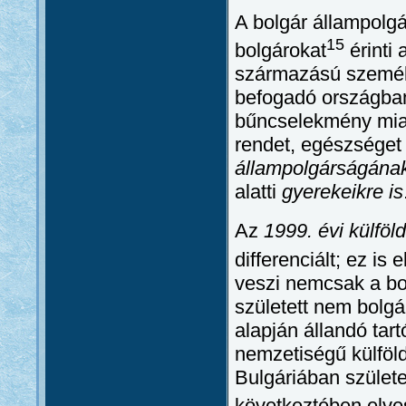
A bolgár állampolgá
15
bolgárokat
érinti 
származású személy
befogadó országban
bűncselekmény miatt
rendet, egészséget
állampolgárságának
alatti
gyerekeikre is
Az
1999. évi külföld
differenciált; ez is 
veszi nemcsak a bo
született nem bolgá
alapján állandó tar
nemzetiségű külföl
Bulgáriában születet
következtében elve