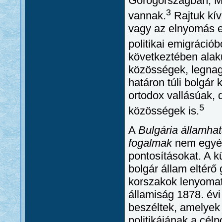
Görögországban, M
3
vannak.
Rajtuk kív
vagy az elnyomás el
politikai emigrációbó
következtében alaku
közösségek, legna
határon túli bolgá
ortodox vallásúak,
5
közösségek is.
A
Bulgária államhat
fogalmak
nem egyér
pontosításokat. A 
bolgár állam eltérő 
korszakok lenyomat
államiság 1878. évi
beszéltek, amelyek 
politikájának a célp