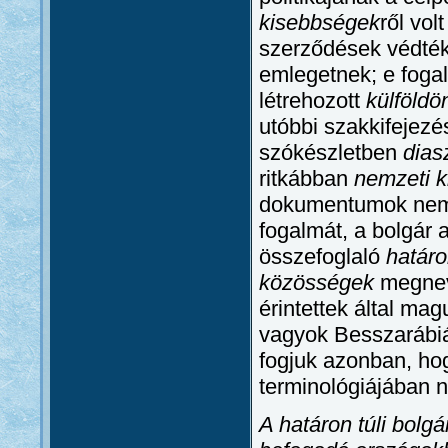
kisebbségek
ről vol
szerződések védté
emlegetnek; e foga
létrehozott
külföldö
utóbbi szakkifejezé
szókészletben
dias
ritkábban
nemzeti 
dokumentumok nem
fogalmát, a bolgár
összefoglaló
határo
közösségek
megnev
érintettek által ma
vagyok Besszarábiá
fogjuk azonban, hog
terminológiájában 
A határon túli bolg