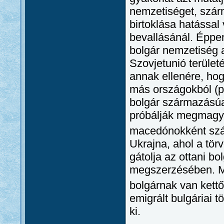
nemzetiséget, szár
birtoklása hatással 
bevallásánál. Éppen
bolgár nemzetiség a
Szovjetunió területé
annak ellenére, ho
más országokból (p
bolgár származásúa
próbálják megmagya
macedónokként szá
Ukrajna, ahol a tör
gátolja az ottani b
megszerzésében. Ma
bolgárnak van kett
emigrált bulgáriai 
ki.