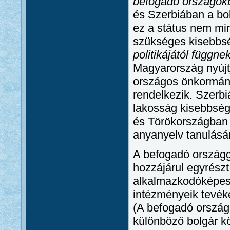
befogadó országok
és Szerbiában a bo
ez a státus nem mi
szükséges kisebbsé
politikájától függne
Magyarország nyújt
országos önkormány
rendelkezik. Szerbi
lakosság kisebbség
és Törökországban 
anyanyelv tanulásá
A befogadó országga
hozzájárul egyrész
alkalmazkodóképess
intézményeik tevék
(A befogadó országh
különböző bolgár k