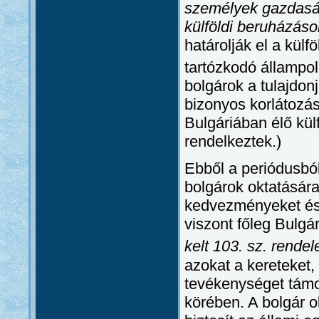
személyek gazdaság
külföldi beruházáso
határolják el a külf
tartózkodó állampol
bolgárok a tulajdon
bizonyos korlátozá
Bulgáriában élő kül
rendelkeztek.)
Ebből a periódusból
bolgárok oktatásár
kedvezményeket és 
viszont főleg Bulg
kelt 103. sz. rendel
azokat a kereteket,
tevékenységet támo
körében. A bolgár o