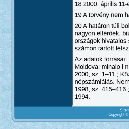
18 2000. április 11
19 A törvény nem ha
20 A határon túli b
nagyon eltérőek, b
országok hivatalos s
számon tartott léts
Az adatok forrásai:
Moldova: minalo i n
2000, sz. 1–11.; Köz
népszámlálás. Nemze
1998, sz. 415–416.;
1994.
Site
Copyright ©