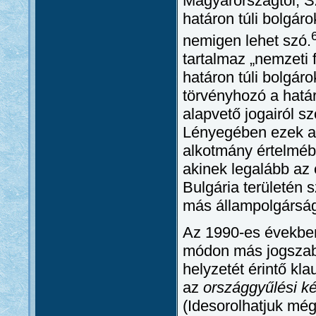
Magyarországtól, Sz
határon túli bolgá
nemigen lehet szó.
tartalmaz „nemzeti 
határon túli bolgár
törvényhozó a határ
alapvető jogairól sz
Lényegében ezek a 
alkotmány értelméb
akinek legalább az 
Bulgária területén 
más állampolgárság
Az 1990-es években
módon más jogszabá
helyzetét érintő kla
az
országgyűlési ké
(Idesorolhatjuk mé