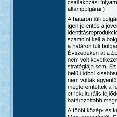
csatlakozási folya
állampolgárai.)
A határon túli bolg
igen jelentős a jöv
identitásreprodukci
számolni kell a bol
a határon túli bolgá
Évtizedeken át a
bo
nem volt következet
stratégiája sem. E
belüli többi kisebb
nem voltak egyenlő
megteremtették a f
etnokulturális fejlő
határozottabb megn
A többi közép- és ke