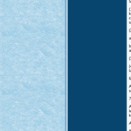
5
(
k
c
s
(
a
b
a
(
(
t
6
A
s
7
A
l
k
A