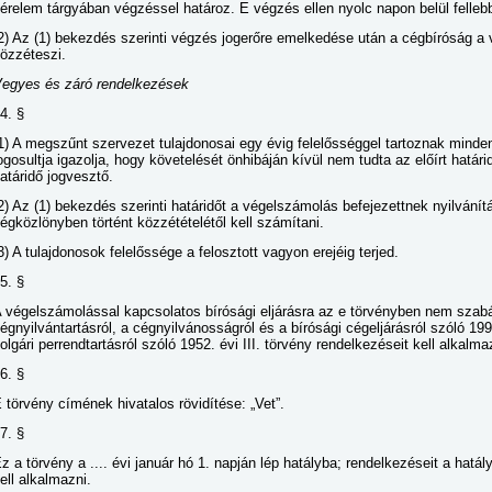
érelem tárgyában végzéssel határoz. E végzés ellen nyolc napon belül felle
2) Az (1) bekezdés szerinti végzés jogerőre emelkedése után a cégbíróság a
özzéteszi.
egyes és záró rendelkezések
4. §
1) A megszűnt szervezet tulajdonosai egy évig felelősséggel tartoznak minde
ogosultja igazolja, hogy követelését önhibáján kívül nem tudta az előírt határ
atáridő jogvesztő.
2) Az (1) bekezdés szerinti határidőt a végelszámolás befejezettnek nyilvání
égközlönyben történt közzétételétől kell számítani.
3) A tulajdonosok felelőssége a felosztott vagyon erejéig terjed.
5. §
 végelszámolással kapcsolatos bírósági eljárásra az e törvényben nem szab
égnyilvántartásról, a cégnyilvánosságról és a bírósági cégeljárásról szóló 19
olgári perrendtartásról szóló 1952. évi III. törvény rendelkezéseit kell alkalma
6. §
 törvény címének hivatalos rövidítése: „Vet”.
7. §
z a törvény a .... évi január hó 1. napján lép hatályba; rendelkezéseit a hatá
ell alkalmazni.