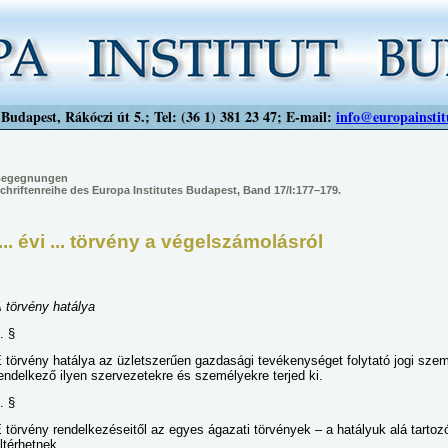
Budapest, Rákóczi út 5.; Tel: (36 1) 381 23 47; E-mail:
info@europainstit
egegnungen
chriftenreihe des Europa Institutes Budapest, Band 17/I:177–179.
.... évi ... törvény a végelszámolásról
 törvény hatálya
. §
 törvény hatálya az üzletszerűen gazdasági tevékenységet folytató jogi sze
endelkező ilyen szervezetekre és személyekre terjed ki.
. §
 törvény rendelkezéseitől az egyes ágazati törvények – a hatályuk alá tart
ltérhetnek.