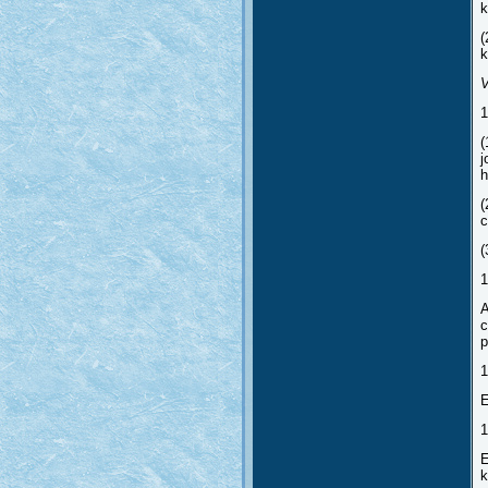
k
(
k
V
1
(
j
h
(
c
(
1
A
c
p
1
E
1
E
k