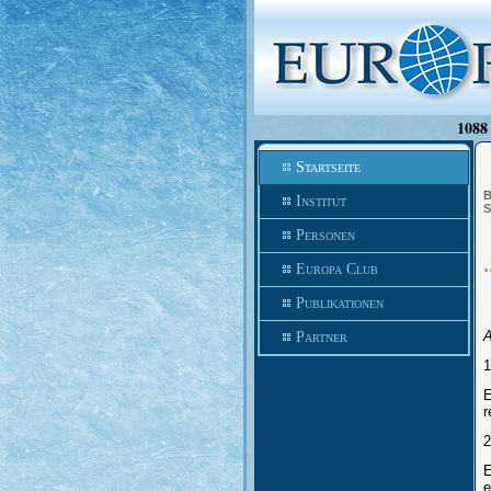
1088 
Startseite
B
Institut
S
Personen
Europa Club
Publikationen
A
Partner
1
E
r
2
E
e