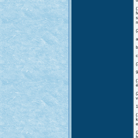
8
(
f
s
n
(
a
b
c
(
9
(
é
(
v
1
(
k
e
(
b