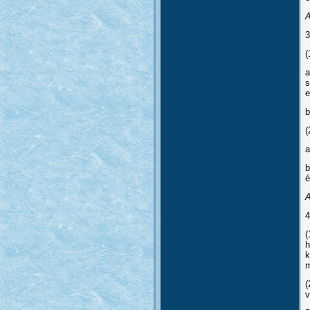
A
3
(
a
s
e
b
(
a
b
é
A
4
(
h
k
m
(
v