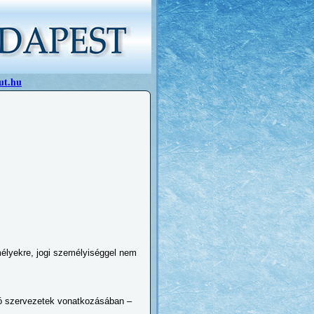
ut.hu
mélyekre, jogi személyiséggel nem
ozó szervezetek vonatkozásában –