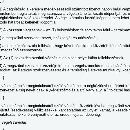
. §
1) A cégbíróság a kérelem megérkezésétől számított tizenöt napon belül vég
érelemben foglaltakat, meghatározza a végelszámolás kezdő időpontját, és e
égközlönyben való közzétételét. A végelszámolás kezdő időpontja nem lehet 
zóló határozat keltének időpontja.
2) A közzétett végzésnek – az (1) bekezdésben felsoroltakon felül – tartalmazn
) a megszűnő szervezet nevét, székhelyét és adószámát;
) a hitelezőkhöz szóló felhívást, hogy követeléseiket a közzétételtől számíto
 megszűnő szervezetnek.
3) Az (1) bekezdés szerinti végzés ellen nincs helye külön fellebbezésnek.
4) A megszűnő szervezet vezetője köteles a végelszámolás megindulásáról a
agokat, az illetékes szakszervezetet és a területileg illetékes munkaügyi közp
. §
 végelszámolás megindulásáról szóló végzésnek a cégközlönyben történt k
zervezet a cég nevét csak a „végelszámolás alatt” vagy a „v. a.” toldattal has
. §
 végelszámolás megindulásáról szóló végzés közzétételével a megszűnő sze
ejárttá (esedékessé) válik; ezekkel kapcsolatban az ügyleti kamat, a késedel
orlátozás nélkül érvényesíthető, az eredeti lejárati időpontig.
 végelszámolás