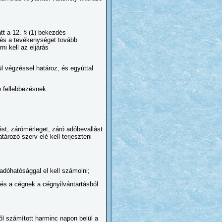
tt a 12. § (1) bekezdés
 és a tevékenységet tovább
ni kell az eljárás
ül végzéssel határoz, és egyúttal
e fellebbezésnek.
st, zárómérleget, záró adóbevallást
tározó szerv elé kell terjeszteni
 adóhatósággal el kell számolni;
 és a cégnek a cégnyilvántartásból
ől számított harminc napon belül a