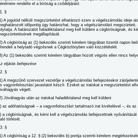
érelmére rendelte el a bíróság a csődeljárást.
1. §
1) A jogutód nélküli megszüntetést elhatározó szerv a végelszámolás ideje ala
eghatározott időpontig úgy határozhat, hogy a végelszámolást megszünteti,
olytatja. A határozatot haladéktalanul meg kell küldeni a cégbíróságnak, és kér
egszüntetésének megállapítását.
2) A cégbíróság az (1) bekezdés szerinti kérelem tárgyában tizenöt napon bel
lrendeli a helytadó végzésnek a Cégközlönyben való közzétételét.
3) Az (1) bekezdés szerinti kérelem tárgyában hozott végzés ellen nincs hely
z eljárás befejezése
2. §
1) A megszűnő szervezet vezetője a végelszámolás befejezésekor zárójelenté
s vagyonfelosztási javaslatot készít. Ezeket az iratokat a megszüntetést elha
óváhagyás végett.
2) Jóváhagyás után az iratokat haladéktalanul meg kell küldeni
) az adóhatóságnak – a vagyonfelosztást tartalmazó irat kivételével –, és az
) a cégbíróságnak, és kérni kell a végelszámolás befejezettnek nyilvánítását
aló törlését.
3. §
1) A cégbíróság a 12. § (2) bekezdés b) pontja szerinti kérelem megérkezését