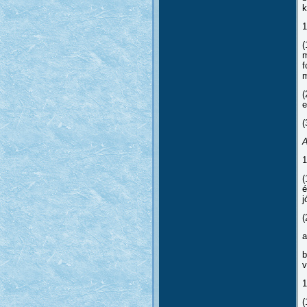
k
1
(
m
f
m
(
e
(
A
1
(
é
j
(
a
b
v
1
(