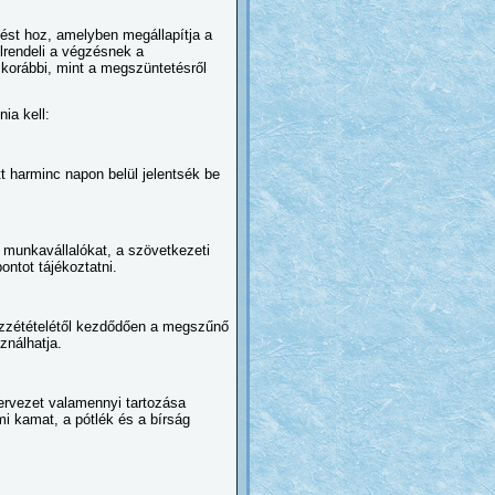
zést hoz, amelyben megállapítja a
lrendeli a végzésnek a
korábbi, mint a megszüntetésről
ia kell:
tt harminc napon belül jelentsék be
 munkavállalókat, a szövetkezeti
ontot tájékoztatni.
özzétételétől kezdődően a megszűnő
ználhatja.
rvezet valamennyi tartozása
mi kamat, a pótlék és a bírság