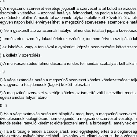
. §
1) A megszűnő szervezet vezetője jogosult a szervezet által kötött szerződé
elsoroltak kivételével – azonnali hatállyal felmondani, ha pedig a felek egyike 
zerződéstől elállni. A másik fél az ennek folytán keletkezett követelését a fel
egyven napon belül érvényesítheti a megszűnő szervezettel szemben; e hatá
2) Nem gyakorolható az azonnali hatályú felmondás (elállás) joga a következ
) természetes személy lakásbérleti szerződése, ide nem értve a szolgálati l
) az iskolával vagy a tanulóval a gyakorlati képzés szervezésére kötött szer
) a kollektív szerződés.
3) A munkaszerződés felmondására a rendes felmondás szabályait kell alkal
. §
1) A végelszámolás során a megszűnő szervezet köteles kötelezettségeit telje
s vagyonát a tulajdonosok (tagok) között felosztani.
2) A megszűnő szervezet vezetője köteles az ismertté vált hitelezőket rendsz
égelszámolás folyamatáról.
0. §
1) Ha a végelszámolás során azt állapítják meg, hogy a megszűnő szervezet
öveteléseinek kielégítésére nem elegendő, a megszűnő szervezet vezetője ha
lrendelésére irányuló kérelmet előterjeszteni annál a bíróságnál, amelynek er
2) Ha a bíróság elrendeli a csődeljárást, erről egyidejűleg értesíti a cégbírós
efejezettnek nyilvánítása céljából. Ugyanígy kell eljárni akkor is, ha a vége