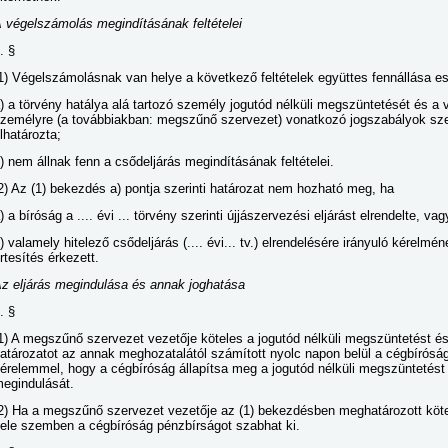
 végelszámolás megindításának feltételei
. §
1) Végelszámolásnak van helye a következő feltételek együttes fennállása e
) a törvény hatálya alá tartozó személy jogutód nélküli megszüntetését és a
zemélyre (a továbbiakban: megszűnő szervezet) vonatkozó jogszabályok szer
lhatározta;
) nem állnak fenn a csődeljárás megindításának feltételei.
2) Az (1) bekezdés a) pontja szerinti határozat nem hozható meg, ha
) a bíróság a .... évi ... törvény szerinti újjászervezési eljárást elrendelte, vag
) valamely hitelező csődeljárás (.... évi... tv.) elrendelésére irányuló kérelmé
rtesítés érkezett.
z eljárás megindulása és annak joghatása
. §
1) A megszűnő szervezet vezetője köteles a jogutód nélküli megszüntetést 
atározatot az annak meghozatalától számított nyolc napon belül a cégbírósá
érelemmel, hogy a cégbíróság állapítsa meg a jogutód nélküli megszüntetést
egindulását.
2) Ha a megszűnő szervezet vezetője az (1) bekezdésben meghatározott köte
ele szemben a cégbíróság pénzbírságot szabhat ki.