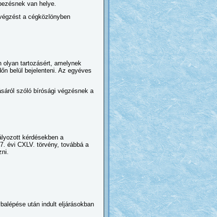
bbezésnek van helye.
 végzést a cégközlönyben
n olyan tartozásért, amelynek
időn belül bejelenteni. Az egyéves
tásáról szóló bírósági végzésnek a
ályozott kérdésekben a
97. évi CXLV. törvény, továbbá a
zni.
lybalépése után indult eljárásokban