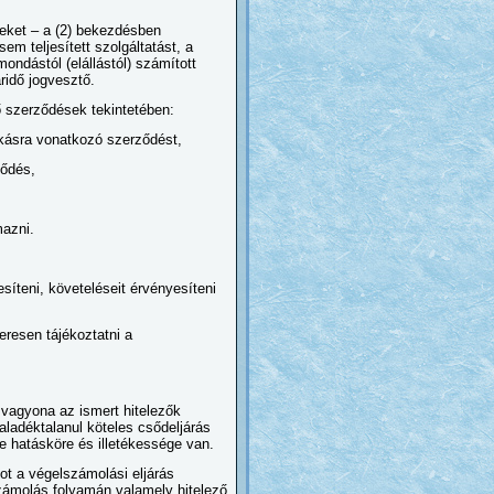
seket – a (2) bekezdésben
sem teljesített szolgáltatást, a
mondástól (elállástól) számított
ridő jogvesztő.
ő szerződések tekintetében:
akásra vonatkozó szerződést,
ződés,
mazni.
síteni, követeléseit érvényesíteni
eresen tájékoztatni a
 vagyona az ismert hitelezők
ladéktalanul köteles csődeljárás
re hatásköre és illetékessége van.
ágot a végelszámolási eljárás
lszámolás folyamán valamely hitelező