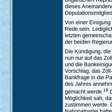
dieses Aneinanderv
Deputationsmitglied
Von einer Einigung
Rede sein. Lediglic
letzten gemeinschaf
der beiden Regieru
Die Kündigung, die
nun nur auf das Zol
und die Bankeinig
Vorschlag, das Zol
Bankfrage in die P
des Jahres annehme
18
gemacht werde.
D
Möglichkeit sah, da
zustimmen werde. D
Nationalpartei hat