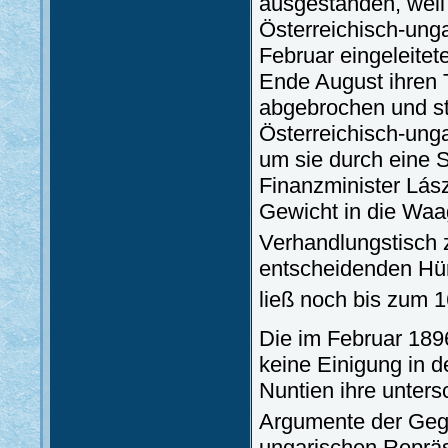
ausgestanden, wei
Österreichisch-ung
Februar eingeleitet
Ende August ihren T
abgebrochen und str
Österreichisch-unga
um sie durch eine 
Finanzminister Lás
Gewicht in die Waa
Verhandlungstisch 
entscheidenden Hü
ließ noch bis zum 1
Die im Februar 189
keine Einigung in d
Nuntien ihre unter
Argumente der Geg
ungarischen Reprä