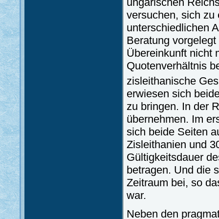
ungarischen Reichs
versuchen, sich zu 
unterschiedlichen 
Beratung vorgelegt
Übereinkunft nicht
Quotenverhältnis b
zisleithanische Gese
erwiesen sich beid
zu bringen. In der
übernehmen. Im erst
sich beide Seiten a
Zisleithanien und 3
Gültigkeitsdauer d
betragen. Und die 
Zeitraum bei, so d
war.
Neben den pragmati