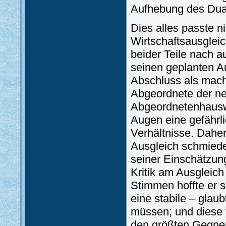
Aufhebung des Dual
Dies alles passte n
Wirtschaftsausgleic
beider Teile nach 
seinen geplanten A
Abschluss als mach
Abgeordnete der ne
Abgeordnetenhauswa
Augen eine gefährli
Verhältnisse. Daher 
Ausgleich schmiede
seiner Einschätzung
Kritik am Ausgleich 
Stimmen hoffte er s
eine stabile – glau
müssen; und diese f
den größten Gegner