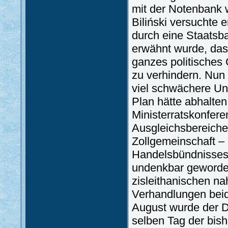
mit der Notenbank 
Biliński versuchte e
durch eine Staatsba
erwähnt wurde, das
ganzes politisches
zu verhindern. Nun s
viel schwächere Un
Plan hätte abhalte
Ministerratskonfere
Ausgleichsbereiche
Zollgemeinschaft –
Handelsbündnisses
undenkbar geworden
zisleithanischen nah
Verhandlungen beid
August wurde der D
selben Tag der bish