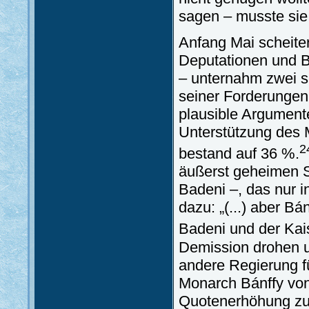
sagen – musste sie 
Anfang Mai scheite
Deputationen und B
– unternahm zwei s
seiner Forderungen 
plausible Argumente 
Unterstützung des 
2
bestand auf 36 %.
äußerst geheimen 
Badeni –, das nur i
dazu: „(...) aber Bá
Badeni und der Kai
Demission drohen u
andere Regierung f
Monarch Bánffy von 
Quotenerhöhung zu 