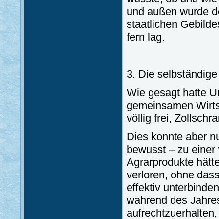
und außen wurde der
staatlichen Gebilde
fern lag.
3. Die selbständige
Wie gesagt hatte U
gemeinsamen Wirtsc
völlig frei, Zollsch
Dies konnte aber n
bewusst – zu einer 
Agrarprodukte hätt
verloren, ohne dass
effektiv unterbinde
während des Jahres
aufrechtzuerhalten