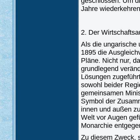
geschlossen. Um die
Jahre wiederkehre
2. Der Wirtschaftsa
Als die ungarische 
1895 die Ausgleich
Pläne. Nicht nur, 
grundlegend veränd
Lösungen zugeführt 
sowohl beider Regi
gemeinsamen Minist
Symbol der Zusamm
innen und außen zu
Welt vor Augen ge
Monarchie entgegen
Zu diesem Zweck, s