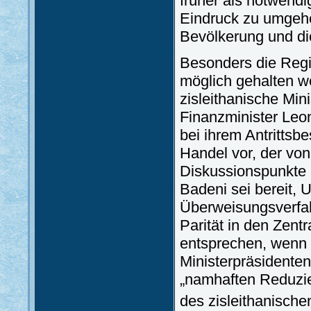
früher als notwendi
Eindruck zu umgehe
Bevölkerung und di
Besonders die Regi
möglich gehalten w
zisleithanische Min
Finanzminister Leon
bei ihrem Antritts
Handel vor, der vo
Diskussionspunkte 
Badeni sei bereit,
Überweisungsverfah
Parität in den Zen
entsprechen, wenn 
Ministerpräsidente
„namhaften Reduzier
des zisleithanisch