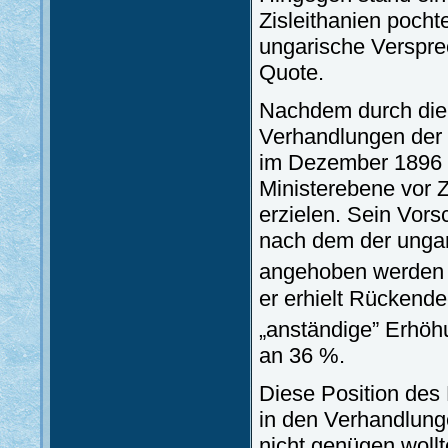
Zisleithanien poch
ungarische Verspre
Quote.
Nachdem durch die 
Verhandlungen der 
im Dezember 1896 L
Ministerebene vor 
erzielen. Sein Vors
nach dem der ungar
angehoben werden s
er erhielt Rückend
„anständige” Erhöhu
an 36 %.
Diese Position des
in den Verhandlun
nicht genügen wollte