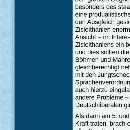
besonders des staat
eine produalistisch
den Ausgleich gesic
Zisleithanien enorm
Ansicht – im Inter
Zisleithaniens ein
und dies sollten d
Böhmen und Mähren 
gleichberechtigt ne
mit den Jungtsche
Sprachenverordnung
auch hierzu eingel
andere Probleme – 
Deutschliberalen 
Als dann am 5. und
Kraft traten, brach