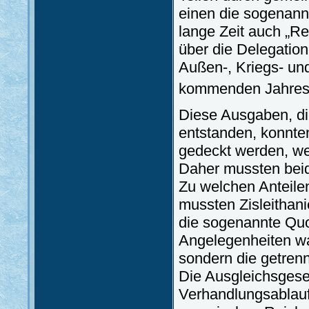
einen die sogenannt
lange Zeit auch „R
über die Delegatio
Außen-, Kriegs- u
kommenden Jahres z
Diese Ausgaben, di
entstanden, konnte
gedeckt werden, wei
Daher mussten beid
Zu welchen Anteile
mussten Zisleithan
die sogenannte Quo
Angelegenheiten war
sondern die getren
Die Ausgleichsgese
Verhandlungsablaufe