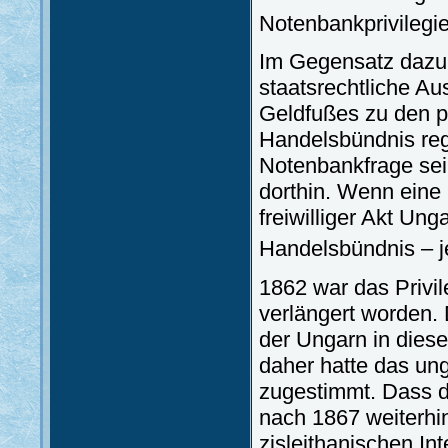
Notenbankprivilegie
Im Gegensatz dazu 
staatsrechtliche A
Geldfußes zu den pa
Handelsbündnis reg
Notenbankfrage sei 
dorthin. Wenn eine
freiwilliger Akt Ung
Handelsbündnis – je
1862 war das Privi
verlängert worden. D
der Ungarn in dies
daher hatte das un
zugestimmt. Dass 
nach 1867 weiterhin
zisleithanischen In