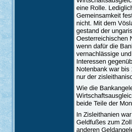
Wirtschaftsausglei
eine Rolle. Ledigli
Gemeinsamkeit fest
nicht. Mit dem Vö
gestand der ungaris
Oesterreichischen 
wenn dafür die Bank
vernachlässige und
Interessen gegenüb
Notenbank war bis 1
nur der zisleithan
Wie die Bankangele
Wirtschaftsausgleic
beide Teile der Mon
In Zisleithanien w
Geldfußes zum Zoll
anderen Geldangele