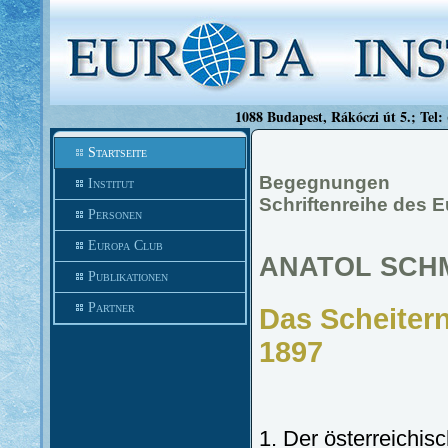
1088 Budapest, Rákóczi út 5.; Tel:
Startseite
Begegnungen
Institut
Schriftenreihe des 
Personen
Europa Club
ANATOL SCH
Publikationen
Partner
Das Scheiter
1897
1. Der österreichis