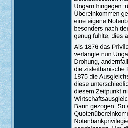
Ungarn hingegen fü
Übereinkommen geb
eine eigene Notenba
besonders nach dem
genug fühlte, dies 
Als 1876 das Privil
verlangte nun Ungar
Drohung, andernfal
die zisleithanische
1875 die Ausgleich
diese unterschiedl
diesem Zeitpunkt n
Wirtschaftsausgleic
Bann gezogen. So w
Quotenübereinkomm
Notenbankprivilegie