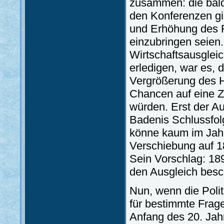
zusammen: die bald
den Konferenzen gi
und Erhöhung des R
einzubringen seien
Wirtschaftsausgleic
erledigen, war es
Vergrößerung des H
Chancen auf eine Z
würden. Erst der A
Badenis Schlussfol
könne kaum im Jahr
Verschiebung auf 1
Sein Vorschlag: 18
den Ausgleich besc
Nun, wenn die Poli
für bestimmte Frag
Anfang des 20. Jahr