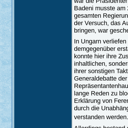
war die Präsidente
Badeni musste am 2
gesamten Regierung
der Versuch, das A
bringen, war gesche
In Ungarn verliefe
demgegenüber ersta
konnte hier ihre Zu
inhaltlichen, sond
ihrer sonstigen Tak
Generaldebatte der
Repräsentantenhaus
lange Reden zu blo
Erklärung von Fere
durch die Unabhäng
verstanden werden