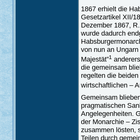
1867 erhielt die H
Gesetzartikel XII/1
Dezember 1867, R.G.
wurde dadurch endgü
Habsburgermonarchi
von nun an Ungarn 
1
Majestät”
anderers
die gemeinsam blie
regelten die beiden
wirtschaftlichen – 
Gemeinsam blieben A
pragmatischen San
Angelegenheiten. G
der Monarchie – Zi
zusammen lösten, s
Teilen durch gemei