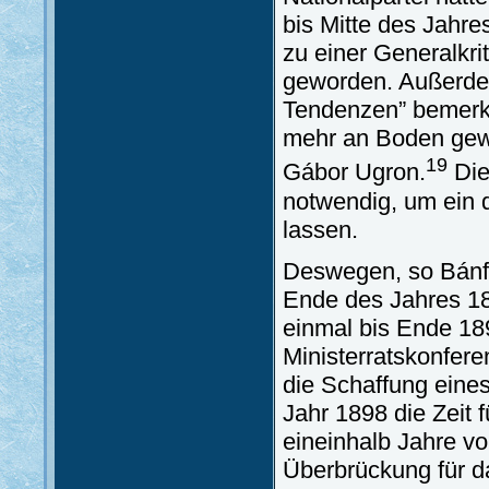
bis Mitte des Jahre
zu einer Generalkrit
geworden. Außerdem 
Tendenzen” bemerkb
mehr an Boden gewä
19
Gábor Ugron.
Die
notwendig, um ein 
lassen.
Deswegen, so Bánff
Ende des Jahres 18
einmal bis Ende 18
Ministerratskonfere
die Schaffung eine
Jahr 1898 die Zeit 
eineinhalb Jahre vo
Überbrückung für d