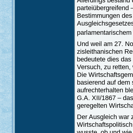
Allerdings bestand
parteiübergreifend
Bestimmungen des s
Ausgleichsgesetzes 
parlamentarischem 
Und weil am 27. N
zisleithanischen R
bedeutete dies das 
Versuch, zu retten,
Die Wirtschaftsgem
basierend auf dem s
aufrechterhalten bl
G.A. XII/1867 – da
geregelten Wirtscha
Der Ausgleich war 
Wirtschaftspolitisc
wusste, ob und wie