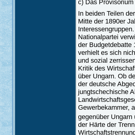
c) Das Provisorium
In beiden Teilen d
Mitte der 1890er Jah
Interessengruppen.
Nationalpartei verw
der Budgetdebatte 
verhielt es sich nic
und sozial zerrisse
Kritik des Wirtscha
über Ungarn. Ob de
der deutsche Abgeo
jungtschechische A
Landwirtschaftsgese
Gewerbekammer, all
gegenüber Ungarn 
der Härte der Tren
Wirtschaftstrennun