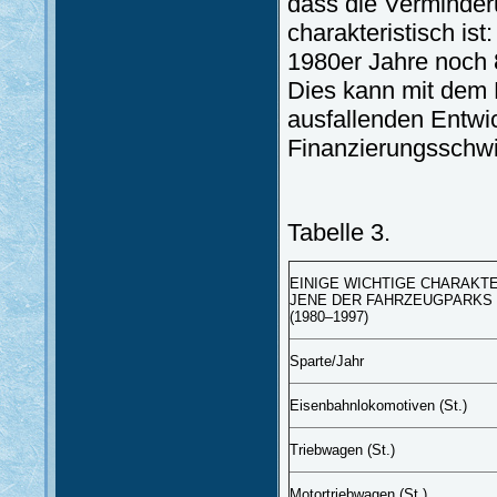
dass die Verminder
charakteristisch is
1980er Jahre noch 
Dies kann mit dem 
ausfallenden Entwic
Finanzierungsschw
Tabelle 3.
EINIGE WICHTIGE CHARAKT
JENE DER FAHRZEUGPARKS
(1980–1997)
Sparte/Jahr
Eisenbahnlokomotiven (St.)
Triebwagen (St.)
Motortriebwagen (St.)