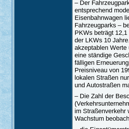
– Der Fahrzeugpark
entsprechend modern
Eisenbahnwagen lie
Fahrzeugparks – bei
PKWs beträgt 12,1 
der LKWs 10 Jahre. 
akzeptablen Werte 
eine ständige Gesc
fälligen Erneuerun
Preisniveau von 19
lokalen Straßen nu
und Autostraßen ma
– Die Zahl der Besc
(Verkehrsunterneh
im Straßenverkehr 
Wachstum beobach