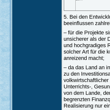
5. Bei den Entwickl
beeinflussen zahlre
– für die Projekte 
unsicherer als der 
und hochgradiges Ri
solcher Art für die 
anreizend macht;
– da das Land an in
zu den Investitions
volkwirtschaftlicher 
Unterrichts-, Gesun
von dem Lande, de
begrenzten Finanzqu
Realisierung nur ei