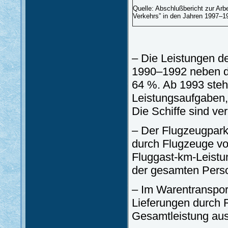
Quelle: Abschlußbericht zur Arb
Verkehrs” in den Jahren 1997–1
– Die Leistungen d
1990–1992 neben d
64 %. Ab 1993 steht
Leistungsaufgaben,
Die Schiffe sind ver
– Der Flugzeugpark
durch Flugzeuge vo
Fluggast-km-Leistun
der gesamten Perso
– Im Warentranspor
Lieferungen durch 
Gesamtleistung au