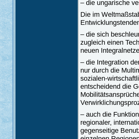
– die ungarische ve
Die im Weltmaßsta
Entwicklungstendenz
– die sich beschleu
zugleich einen Tec
neuen Integralnetze
– die Integration d
nur durch die Mult
sozialen-wirtschaftl
entscheidend die Ge
Mobilitätsansprüch
Verwirklichungspro
– auch die Funktion
regionaler, interna
gegenseitige Benutz
einzelnen Regionen 