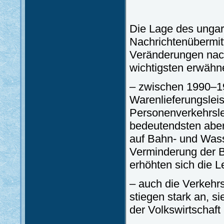
Die Lage des ungar
Nachrichtenübermit
Veränderungen nac
wichtigsten erwähn
– zwischen 1990–19
Warenlieferungslei
Personenverkehrsle
bedeutendsten aber
auf Bahn- und Was
Verminderung der B
erhöhten sich die 
– auch die Verkehrs
stiegen stark an, s
der Volkswirtschaft