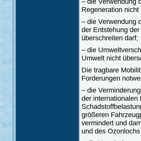
– die Verwendung d
Regeneration nicht 
– die Verwendung d
der Entstehung der 
überschreiten darf;
– die Umweltversch
Umwelt nicht übersc
Die tragbare Mobil
Forderungen notwe
– die Verminderung
der internationalen
Schadstoffbelastu
größeren Fahrzeugpa
vermindert und dam
und des Ozonlochs e