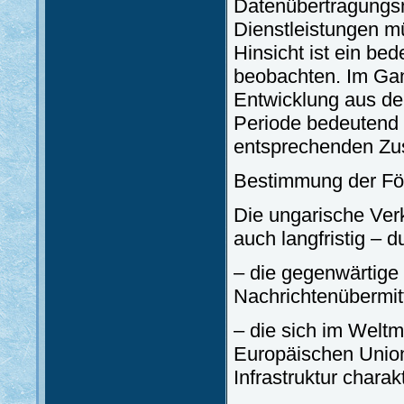
Datenübertragungsn
Dienstleistungen mü
Hinsicht ist ein b
beobachten. Im Ga
Entwicklung aus de
Periode bedeutend a
entsprechenden Zu
Bestimmung der Fö
Die ungarische Verk
auch langfristig – 
– die gegenwärtige
Nachrichtenübermit
– die sich im Welt
Europäischen Union
Infrastruktur chara