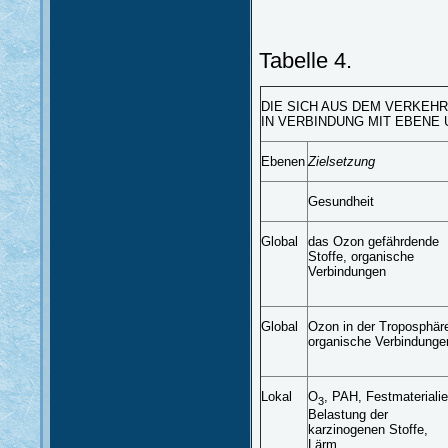
Tabelle 4.
DIE SICH AUS DEM VERKE
IN VERBINDUNG MIT EBENE
Ebenen
Zielsetzung
Gesundheit
Global
das Ozon gefährdende
Stoffe, organische
Verbindungen
Global
Ozon in der Troposphär
organische Verbindunge
Lokal
O
, PAH, Festmaterialie
3
Belastung der
karzinogenen Stoffe,
Lärm