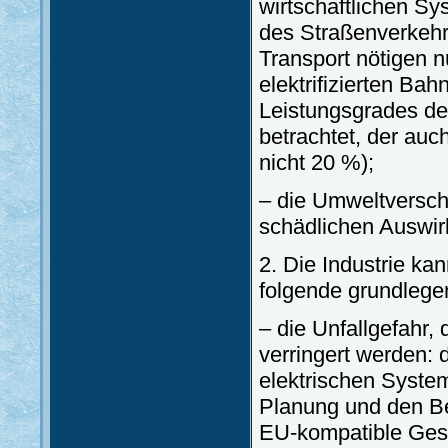
wirtschaftlichen Sys
des Straßenverkehr
Transport nötigen n
elektrifizierten Ba
Leistungsgrades d
betrachtet, der auc
nicht 20 %);
– die Umweltversch
schädlichen Auswi
2. Die Industrie ka
folgende grundlege
– die Unfallgefahr,
verringert werden: 
elektrischen Syste
Planung und den Bet
EU-kompatible Gesta