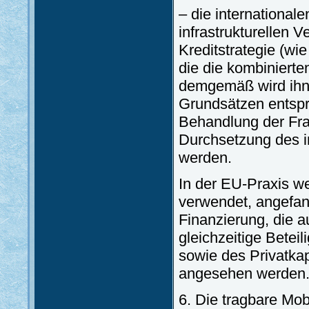
– die internationale
infrastrukturellen V
Kreditstrategie (wi
die die kombinierte
demgemäß wird ihne
Grundsätzen entspr
Behandlung der Fr
Durchsetzung des i
werden.
In der EU-Praxis w
verwendet, angefang
Finanzierung, die au
gleichzeitige Betei
sowie des Privatkapi
angesehen werden
6. Die tragbare Mob