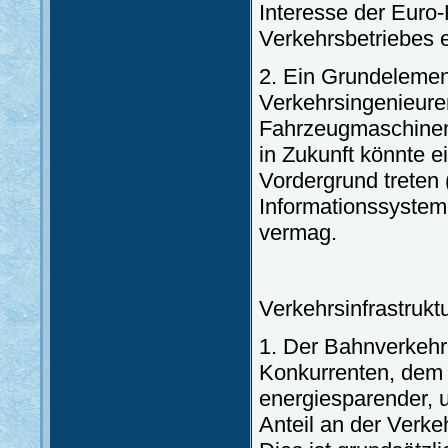
Interesse der Euro
Verkehrsbetriebes e
2. Ein Grundelement
Verkehrsingenieuren
Fahrzeugmaschinen
in Zukunft könnte e
Vordergrund treten 
Informationssysteme
vermag.
Verkehrsinfrastrukt
1. Der Bahnverkehr 
Konkurrenten, dem 
energiesparender, 
Anteil an der Verke