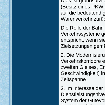
Dies ist grundsätzl
(Besitz eines PKW-s
auf die bedeutend 
Warenverkehr zurü
Die Rolle der Bah
Verkehrssysteme ge
entspricht, wenn si
Zielsetzungen gemäß
2. Die Modernisier
Verkehrskorridore e
zweiten Gleises, Er
Geschwindigkeit) in
Zeitspanne.
3. Im Interesse de
Dienstleistungsniv
System der Gütevor