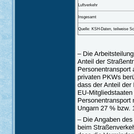
Luftverkehr
Insgesamt
Quelle: KSH-Daten, teilweise S
– Die Arbeitsteilun
Anteil der Straßen
Personentransport 
privaten PKWs berü
dass der Anteil der
EU-Mitgliedstaaten
Personentransport 
Ungarn 27 % bzw. 
– Die Angaben des s
beim Straßenverkehr