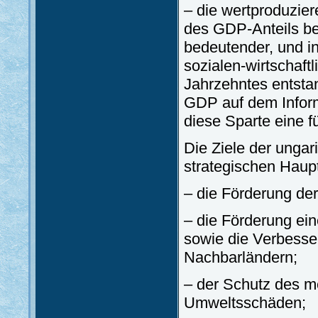
– die wertproduzier
des GDP-Anteils bes
bedeutender, und in
sozialen-wirtschaft
Jahrzehntes entsta
GDP auf dem Inform
diese Sparte eine f
Die Ziele der ungar
strategischen Haup
– die Förderung der
– die Förderung ei
sowie die Verbesse
Nachbarländern;
– der Schutz des m
Umweltsschäden;