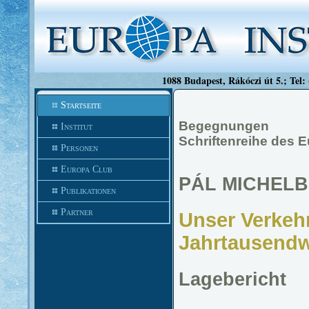
1088 Budapest, Rákóczi út 5.; Tel:
Startseite
Begegnungen
Institut
Schriftenreihe des 
Personen
Europa Club
PÁL MICHEL
Publikationen
Partner
Unser Verkeh
Jahrtausend
Lagebericht