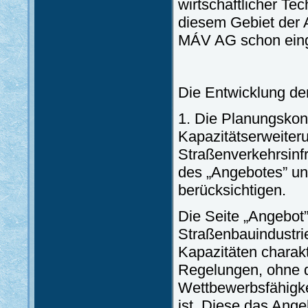
wirtschaftlicher Tec
diesem Gebiet der 
MÁV AG schon einge
Die Entwicklung der
1. Die Planungskon
Kapazitätserweiter
Straßenverkehrsinf
des „Angebotes” un
berücksichtigen.
Die Seite „Angebot”
Straßenbauindustri
Kapazitäten charak
Regelungen, ohne d
Wettbewerbsfähigke
ist. Diese das Ang