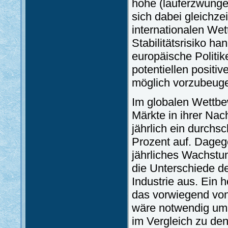
hohe (lauferzwungen
sich dabei gleichze
internationalen We
Stabilitätsrisiko h
europäische Politi
potentiellen positi
möglich vorzubeug
Im globalen Wettb
Märkte in ihrer Nac
jährlich ein durchs
Prozent auf. Dageg
jährliches Wachstum
die Unterschiede d
Industrie aus. Ein
das vorwiegend von
wäre notwendig um 
im Vergleich zu de