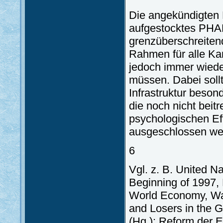
Die angekündigten
aufgestocktes PHA
grenzüberschreiten
Rahmen für alle Kan
jedoch immer wiede
müssen. Dabei soll
Infrastruktur beso
die noch nicht bei
psychologischen Eff
ausgeschlossen we
6
Vgl. z. B. United N
Beginning of 1997, 
World Economy, Wa
and Losers in the 
(Hg.): Reform der 