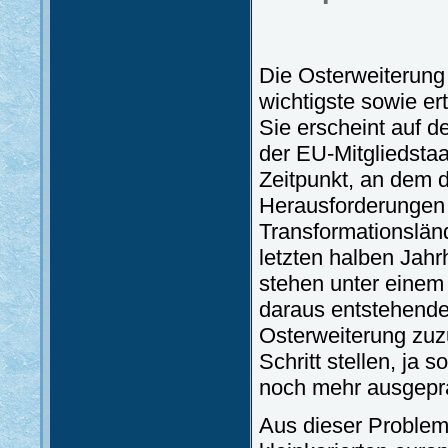
Die Osterweiterung 
wichtigste sowie ert
Sie erscheint auf 
der EU-Mitgliedsta
Zeitpunkt, an dem d
Herausforderungen ko
Transformationslän
letzten halben Jahr
stehen unter einem
daraus entstehende
Osterweiterung zuz
Schritt stellen, ja 
noch mehr ausgepr
Aus dieser Problema