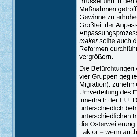
Brüssel und in den 
Maßnahmen getroff
Gewinne zu erhöhen
Großteil der Anpas
Anpassungsprozess 
maker
sollte auch 
Reformen durchfüh
vergrößern.
Die Befürchtungen 
vier Gruppen geglie
Migration), zuneh
Umverteilung des E
innerhalb der EU. D
unterschiedlich bet
unterschiedlichen 
die Osterweiterung.
Faktor – wenn auch 