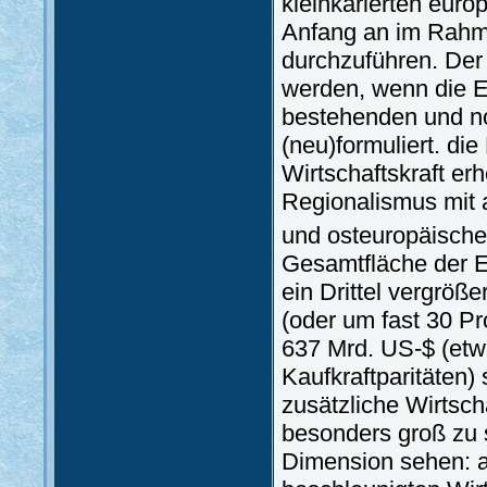
kleinkarierten euro
Anfang an im Rahm
durchzuführen. Der
werden, wenn die EU
bestehenden und n
(neu)formuliert. di
Wirtschaftskraft er
Regionalismus mit a
und osteuropäisch
Gesamtfläche der E
ein Drittel vergrö
(oder um fast 30 Pr
637 Mrd. US-$ (etw
Kaufkraftparitäten) 
zusätzliche Wirtscha
besonders groß zu s
Dimension sehen: al