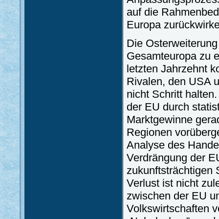
auf die Rahmenbedi
Europa zurückwirke
Die Osterweiterung 
Gesamteuropa zu ei
letzten Jahrzehnt 
Rivalen, den USA u
nicht Schritt halte
der EU durch statis
Marktgewinne gerad
Regionen vorüberge
Analyse des Handel
Verdrängung der E
zukunftsträchtigen 
Verlust ist nicht zu
zwischen der EU un
Volkswirtschaften v