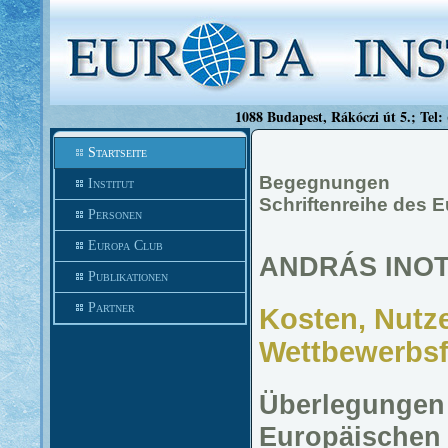
1088 Budapest, Rákóczi út 5.; Tel:
Startseite
Begegnungen
Institut
Schriftenreihe des E
Personen
Europa Club
ANDRÁS INOT
Publikationen
Partner
Kosten, Nutz
Wettbewerbsf
Überlegungen 
Europäischen