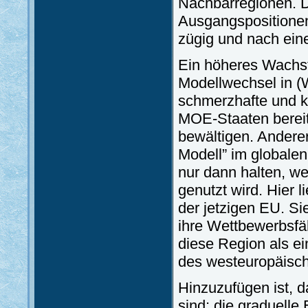
Nachbarregionen. D
Ausgangspositionen,
zügig und nach eine
Ein höheres Wachst
Modellwechsel in (W
schmerzhafte und k
MOE-Staaten berei
bewältigen. Andere
Modell” im globalen
nur dann halten, w
genutzt wird. Hier 
der jetzigen EU. Si
ihre Wettbewerbsfäh
diese Region als e
des westeuropäisch
Hinzuzufügen ist, 
sind; die graduell