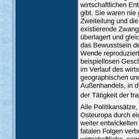
wirtschaftlichen E
gibt. Sie waren nie
Zweiteilung und die
existierende Zwang
überlagert und gleic
das Bewusstsein de
Wende reproduzierte
beispiellosen Gesch
im Verlauf des wirt
geographischen und
Außenhandels, in de
der Tätigkeit der t
Alle Politikansätze,
Osteuropa durch ei
weiter entwickelte
fatalen Folgen verbu