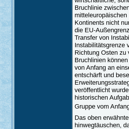
wirtschaftliche, so
Bruchlinie zwisch
mitteleuropäischen 
Kontinents nicht nu
die EU-Außengrenze
Transfer von Instabi
Instabilitätsgrenze
Richtung Osten zu 
Bruchlinien können 
von Anfang an eins
entschärft und bese
Erweiterungsstrateg
veröffentlicht wurd
historischen Aufgab
Gruppe vom Anfang
Das oben erwähnte 
hinwegtäuschen, da