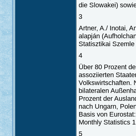
die Slowakei) sowi
3
Artner, A./ Inotai, 
alapján (Aufholchan
Statisztikai Szemle
4
Über 80 Prozent d
assoziierten Staaten
Volkswirtschaften. 
bilateralen Außenh
Prozent der Ausland
nach Ungarn, Pole
Basis von Eurostat:
Monthly Statistics 
5