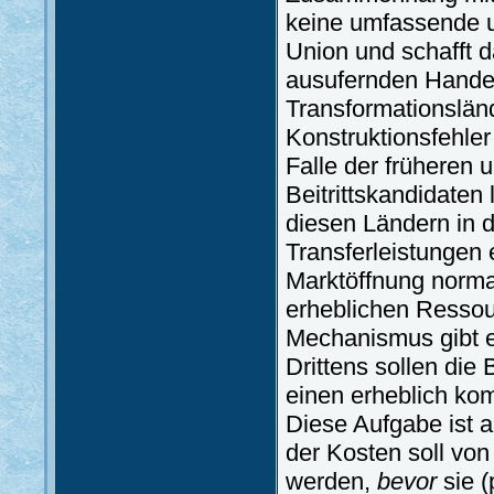
keine umfassende u
Union und schafft 
ausufernden Handels
Transformationslän
Konstruktionsfehl
Falle der früheren
Beitrittskandidaten
diesen Ländern in 
Transferleistungen 
Marktöffnung norm
erheblichen Ressou
Mechanismus gibt e
Drittens sollen die 
einen erheblich ko
Diese Aufgabe ist a
der Kosten soll vo
werden,
bevor
sie 