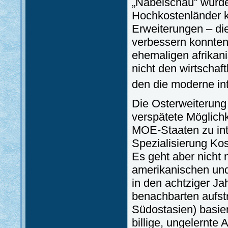
„Nabelschau” wurde
Hochkostenländer ko
Erweiterungen – di
verbessern konnten.
ehemaligen afrikani
nicht den wirtschaf
den die moderne intr
Die Osterweiterung 
verspätete Möglichk
MOE-Staaten zu in
Spezialisierung Kos
Es geht aber nicht
amerikanischen und
in den achtziger Ja
benachbarten aufst
Südostasien) basie
billige, ungelernte 