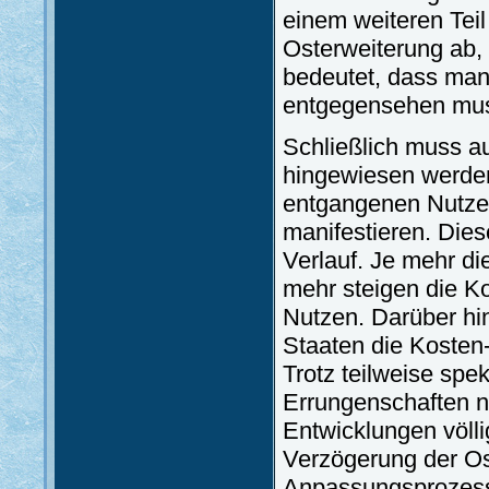
einem weiteren Teil
Osterweiterung ab,
bedeutet, dass man
entgegensehen mu
Schließlich muss au
hingewiesen werden
entgangenen Nutzen
manifestieren. Dies
Verlauf. Je mehr d
mehr steigen die Ko
Nutzen. Darüber hi
Staaten die Kosten
Trotz teilweise spe
Errungenschaften n
Entwicklungen völl
Verzögerung der Os
Anpassungsprozess 