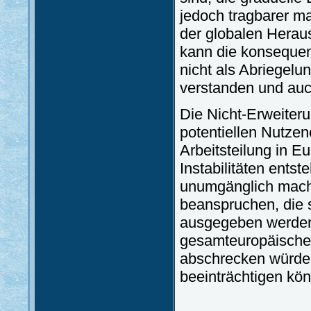
jedoch tragbarer m
der globalen Heraus
kann die konsequen
nicht als Abriegelu
verstanden und auc
Die Nicht-Erweiter
potentiellen Nutzen
Arbeitsteilung in E
Instabilitäten ent
unumgänglich mach
beanspruchen, die 
ausgegeben werden
gesamteuropäische I
abschrecken würde,
beeinträchtigen kön