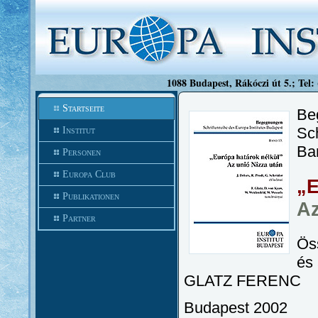
1088 Budapest, Rákóczi út 5.; Tel:
Startseite
Be
Sch
Institut
Ba
Personen
Europa Club
„E
Publikationen
Az
Partner
Öss
és 
GLATZ FERENC
Budapest 2002