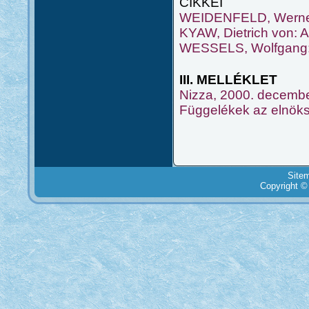
CIKKEI
WEIDENFELD, Werner
KYAW, Dietrich von: A 
WESSELS, Wolfgang: 
III. MELLÉKLET
Nizza, 2000. decemb
Függelékek az elnök
Site
Copyright ©