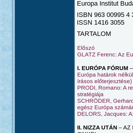
Europa Institut Bud
ISBN 963 00995 4 
ISSN 1416 3055
TARTALOM
Előszó
GLATZ Ferenc: Az Eur
I. EURÓPA FÓRUM
–
Európa határok nélkül 
írásos előterjesztése)
PRODI, Romano: A ref
stratégiája
SCHRÖDER, Gerhard: A
egész Európa számá
DELORS, Jacques: Az
II. NIZZA UTÁN
– AZ