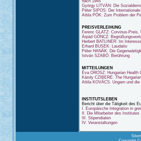
nach 1945
György LITVÁN: Die Sozialdemok
Péter SIPOS: Der International
Attila PÓK: Zum Problem der Per
PREISVERLEIHUNG
Ferenc GLATZ: Corvinus-Preis, 
Árpád GÖNCZ: Begrüßungswort
Herbert BATLINER: Im Interess
Erhard BUSEK: Laudatio
Péter HANÁK: Die Gegenwärtigk
István SZABÓ: Berührung
MITTEILUNGEN
Éva OROSZ: Hungarian Health C
Károly CZIBERE: The Hungaria
Attila KOVÁCS: Ungarn und die 
INSTITUTSLEBEN
Bericht über die Tätigkeit des 
I. Europäische Integration in gr
II. Die Mitarbeiter des Institutes
III. Stipendiaten
IV. Veranstaltungen
Site
Copyright ©