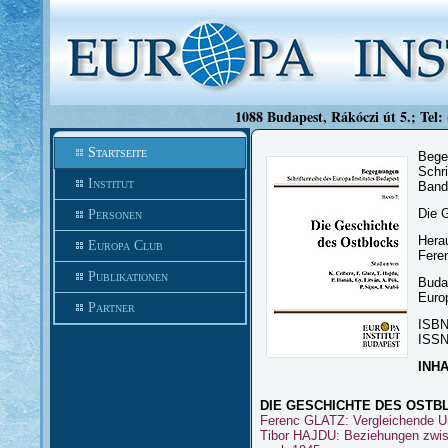
1088 Budapest, Rákóczi út 5.; Tel:
Startseite
Bege
Schri
Institut
Band
Die 
Personen
Hera
Europa Club
Fere
Publikationen
Buda
Europ
Partner
ISBN
ISSN
INH
DIE GESCHICHTE DES OSTB
Ferenc GLATZ: Vergleichende Un
Tibor HAJDU: Beziehungen zwis