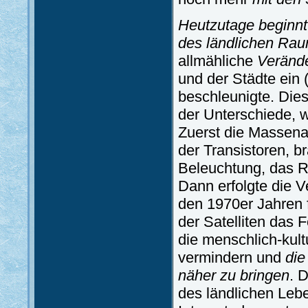
Heutzutage beginnt
des ländlichen Rau
allmähliche
Veränd
und der Städte ein 
beschleunigte. Die
der Unterschiede, w
Zuerst die Massenan
der Transistoren, b
Beleuchtung, das R
Dann erfolgte die V
den 1970er Jahren f
der Satelliten das
die menschlich-kult
vermindern und
die
näher zu bringen
. 
des ländlichen Leb