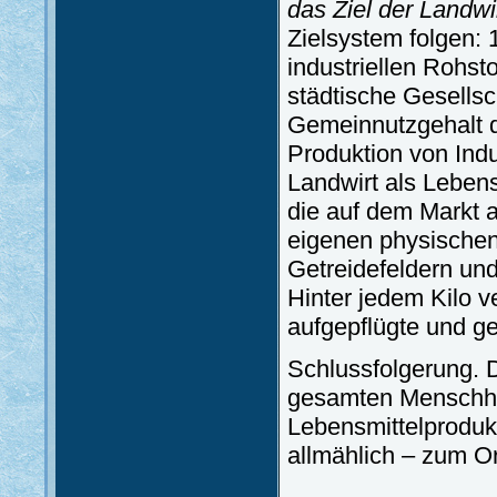
das Ziel der Landwi
Zielsystem folgen: 
industriellen Rohsto
städtische Gesells
Gemeinnutzgehalt de
Produktion von Indu
Landwirt als Lebens
die auf dem Markt a
eigenen physischen 
Getreidefeldern und
Hinter jedem Kilo v
aufgepflügte und g
Schlussfolgerung. D
gesamten Menschheit
Lebensmittelproduk
allmählich – zum O