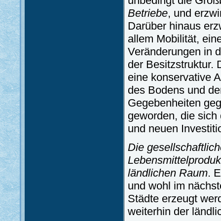
unbedingt die Groß
Betriebe
, und erzwi
Darüber hinaus erz
allem Mobilität, ein
Veränderungen in de
der Besitzstruktur.
eine konservative Ak
des Bodens und der
Gegebenheiten gegrü
geworden, die sich
und neuen Investiti
Die gesellschaftli
Lebensmittelprodukt
ländlichen Raum
. 
und wohl im nächst
Städte erzeugt werd
weiterhin der ländl