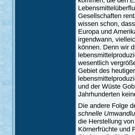
kommen, die den E
Lebensmittelüberfl
Gesellschaften ren
wissen schon, dass 
Europa und Amerika
irgendwann, vielleic
können. Denn wir d
lebensmittelproduz
wesentlich vergröß
Gebiet des heutige
lebensmittelproduz
und der Wüste Gobi
Jahrhunderten kein
Die andere Folge d
schnelle Umwandlun
die Herstellung vo
Körnerfrüchte und F