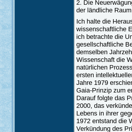
2. Die Neuerwägun
der ländliche Raum
Ich halte die Herau
wissenschaftliche 
ich betrachte die 
gesellschaftliche 
demselben Jahrzehn
Wissenschaft die W
natürlichen Prozess
ersten intellektue
Jahre 1979 erschie
Gaia-Prinzip zum er
Darauf folgte das 
2000, das verkünde
Lebens in ihrer geg
1972 entstand die 
Verkündung des Prin