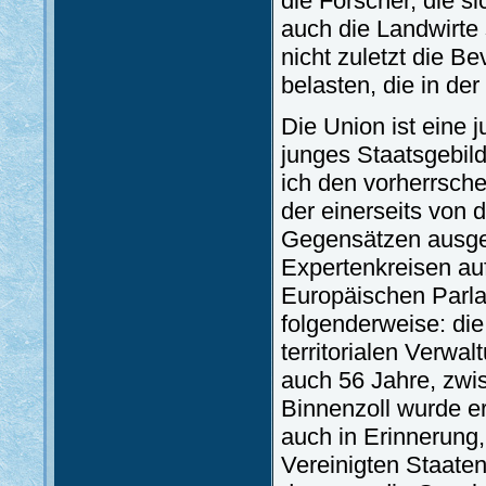
die Forscher, die si
auch die Landwirte 
nicht zuletzt die B
belasten, die in der
Die Union ist eine j
junges Staatsgebil
ich den vorherrsch
der einerseits von 
Gegensätzen ausgel
Expertenkreisen au
Europäischen Parlam
folgenderweise: di
territorialen Verwa
auch 56 Jahre, zwi
Binnenzoll wurde er
auch in Erinnerung,
Vereinigten Staaten