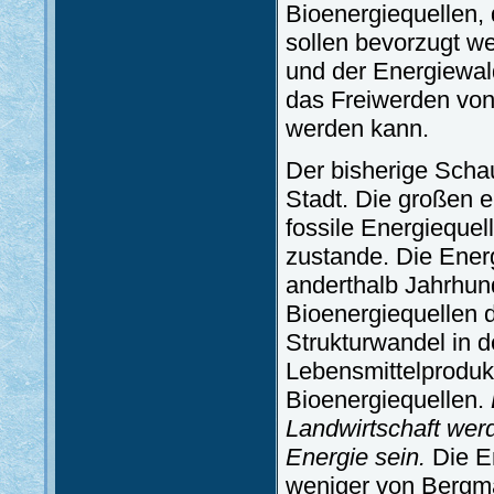
Bioenergiequellen, 
sollen bevorzugt we
und der Energiewal
das Freiwerden von
werden kann.
Der bisherige Scha
Stadt. Die großen e
fossile Energiequel
zustande. Die Energ
anderthalb Jahrhun
Bioenergiequellen 
Strukturwandel in d
Lebensmittelprodukt
Bioenergiequellen.
Landwirtschaft wer
Energie sein.
Die En
weniger von Bergmä