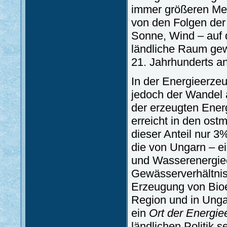
immer größeren M
von den Folgen der
Sonne, Wind – auf 
ländliche Raum gew
21. Jahrhunderts a
In der Energieerzeu
jedoch der Wandel 
der erzeugten Ener
erreicht in den ost
dieser Anteil nur 3
die von Ungarn – e
und Wasserenergie
Gewässerverhältnis
Erzeugung von Bioen
Region und in Unga
ein
Ort der Energi
ländlichen Politik se