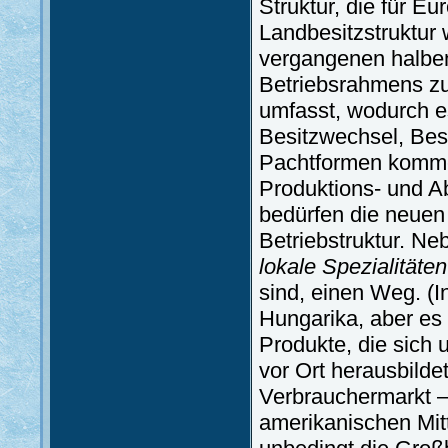
Struktur, die für Eu
Landbesitzstruktur 
vergangenen halben
Betriebsrahmens zu
umfasst, wodurch e
Besitzwechsel, Bes
Pachtformen komme
Produktions- und A
bedürfen die neuen
Betriebstruktur. N
lokale Spezialitäten
sind, einen Weg. (
Hungarika, aber es g
Produkte, die sich
vor Ort herausbilde
Verbrauchermarkt –
amerikanischen Mitt