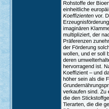
Rohstoffe der Bioen
einheitliche europ
Koeffizienten
vor. D
Erzeugnisförderung
imaginären Klamme
multipliziert, der n
Präferenzen zunehme
der Förderung solch
wollen, und er soll
deren umwelterhalt
hervorragend ist. 
Koeffizient – und 
höher sein als die F
Grundernährungspro
verkaufen sind. Zu 
die den Stickstoffg
Tierarten, die die 