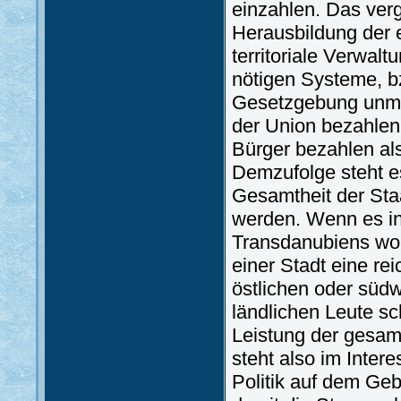
einzahlen. Das ver
Herausbildung der 
territoriale Verwal
nötigen Systeme, bz
Gesetzgebung unmitt
der Union bezahlen 
Bürger bezahlen als
Demzufolge steht es
Gesamtheit der Sta
werden. Wenn es in
Transdanubiens woh
einer Stadt eine re
östlichen oder südw
ländlichen Leute sc
Leistung der gesam
steht also im Inter
Politik auf dem Geb