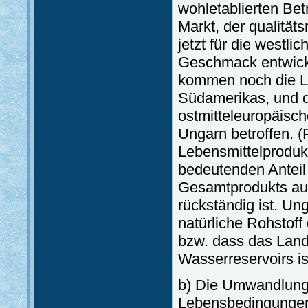
wohletablierten Bet
Markt, der qualität
jetzt für die westli
Geschmack entwicke
kommen noch die L
Südamerikas, und d
ostmitteleuropäisc
Ungarn betroffen. (P
Lebensmittelprodukt
bedeutenden Anteil
Gesamtprodukts aus
rückständig ist. Ung
natürliche Rohstoff
bzw. dass das Lan
Wasserreservoirs is
b) Die Umwandlung 
Lebensbedingunge