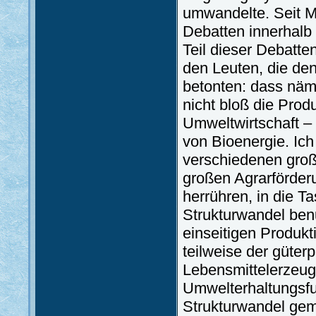
umwandelte. Seit Ma
Debatten innerhalb
Teil dieser Debatten
den Leuten, die de
betonten: dass näm
nicht bloß die Prod
Umweltwirtschaft –
von Bioenergie. Ic
verschiedenen groß
großen Agrarförder
herrühren, in die T
Strukturwandel ben
einseitigen Produkt
teilweise der güter
Lebensmittelerzeugu
Umwelterhaltungsfu
Strukturwandel geme