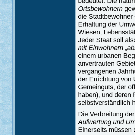
bedeutet. Die natür
Ortsbewohnern
gewä
die Stadtbewohner –
Erhaltung der Umwe
Wiesen, Lebensstät
Jeder Staat soll als
mit Einwohnern „a
einem urbanen Begri
anvertrauten Gebiet
vergangenen Jahrhu
der Errichtung von 
Gemeinguts, der öff
haben), und deren F
selbstverständlich h
Die Verbreitung de
Aufwertung und Um
Einerseits müssen 