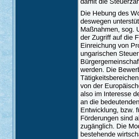
damit die Steuerzah
Die Hebung des Woh
deswegen unterstüt
Maßnahmen, sog. U
der Zugriff auf die
Einreichung von Pr
ungarischen Steuer
Bürgergemeinschaft
werden. Die Bewerb
Tätigkeitsbereiche
von der Europäische
also im Interesse 
an die bedeutenden
Entwicklung, bzw.
Förderungen sind a
zugänglich. Die Mod
bestehende wirtscha