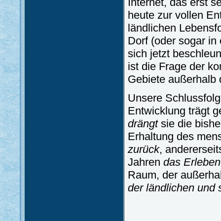
Internet, das erst s
heute zur vollen E
ländlichen Lebensfo
Dorf (oder sogar in
sich jetzt beschleu
ist die Frage der 
Gebiete außerhalb 
Unsere Schlussfolge
Entwicklung trägt g
drängt
sie die bish
Erhaltung des men
zurück
, anderersei
Jahren
das Erleben
Raum, der außerhalb
der ländlichen und 