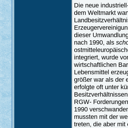
Die neue industriel
dem Weltmarkt wan
Landbesitzverhältn
Erzeugervereinigun
dieser Umwandlung 
nach 1990, als
sch
ostmitteleuropäisch
integriert, wurde v
wirtschaftlichen Bar
Lebensmittel erzeug
größer war als der 
erfolgte oft unter kü
Besitzverhältnisse
RGW- Forderungen, 
1990 verschwanden
mussten mit der we
treten, die aber mi