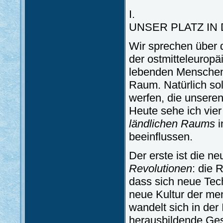
I.
UNSER PLATZ IN
Wir sprechen über 
der ostmitteleurop
lebenden Menschen 
Raum. Natürlich sol
werfen, die unser
Heute sehe ich vier
ländlichen Raums
i
beeinflussen.
Der erste ist die n
Revolutionen
: die 
dass sich neue Tec
neue Kultur der me
wandelt sich in der 
herausbildende Gese