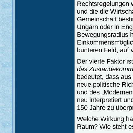
Rechtsregelungen we
und die die Wirtsc
Gemeinschaft besti
Ungarn oder in Engl
Bewegungsradius ha
Einkommensmöglichk
bunteren Feld, auf
Der vierte Faktor is
das Zustandekomme
bedeutet, dass aus
neue politische Ric
und des „Modernen”
neu interpretiert u
150 Jahre zu überp
Welche Wirkung hab
Raum? Wie steht es