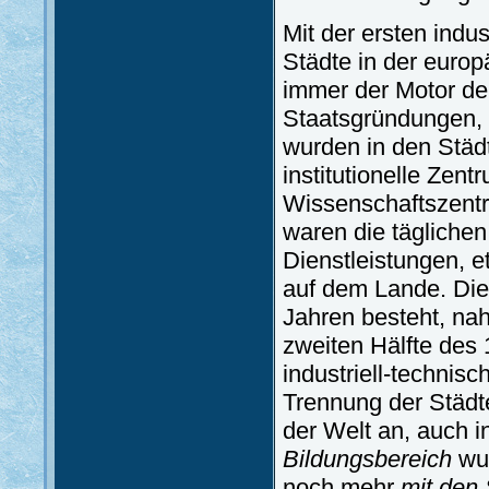
Mit der ersten indu
Städte in der euro
immer der Motor de
Staatsgründungen, 
wurden in den Städ
institutionelle Zen
Wissenschaftszentre
waren die täglich
Dienstleistungen, e
auf dem Lande. Dies
Jahren besteht, nah
zweiten Hälfte des 1
industriell-technis
Trennung der Städt
der Welt an, auch 
Bildungsbereich
wur
noch mehr
mit den