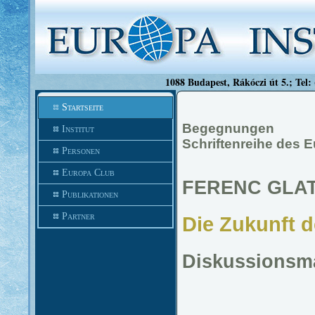
1088 Budapest, Rákóczi út 5.; Tel:
Startseite
Begegnungen
Institut
Schriftenreihe des 
Personen
Europa Club
FERENC GLA
Publikationen
Partner
Die Zukunft 
Diskussionsma