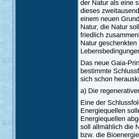
der Natur als eine 
dieses zweitausend
einem neuen Grundpr
Natur, die Natur so
friedlich zusammen
Natur geschenkten 
Lebensbedingungen
Das neue Gaia-Prin
bestimmte Schlussf
sich schon herauskr
a) Die regenerative
Eine der Schlussfol
Energiequellen soll
Energiequellen abge
soll allmählich di
bzw. die Bioenergie