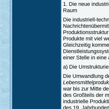
1. Die neue industr
Raum
Die industriell-tec
Nachrichtenübermitt
Produktionsstruktur
Produkte mit viel we
Gleichzeitig komm
Dienstleistungssyst
einer Stelle in ein
a) Die Umstrukturie
Die Umwandlung der
Lebensmittelproduk
war bis zur Mitte d
des Großteils der m
industrielle Produk
des 19. Jahrhunder