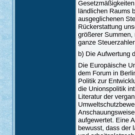
Gesetzmäßigkeiten
ländlichen Raums be
ausgeglichenen Ste
Rückerstattung unse
größerer Summen, m
ganze Steuerzahler
b) Die Aufwertung 
Die Europäische U
dem Forum in Berlin
Politik zur Entwick
die Unionspolitik in
Literatur der verg
Umweltschutzbeweg
Anschauungsweise 
aufgewertet. Eine A
bewusst, dass der