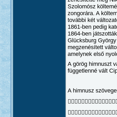
Szolomósz költemén
zongorára. A költe
további két változat
1861-ben pedig kato
1864-ben játszották
Glücksburg György 
megzenésített válto
amelynek első nyolc
A görög himnuszt v
függetlenné vált Ci
A himnusz szövege

