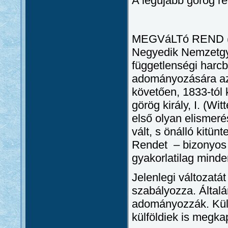
A legújabb görög re
MEGVáLTó REND (
Negyedik Nemzetgyű
függetlenségi harc
adományozására az
követően, 1833-tól 
görög király, I. (Wi
első olyan elismeré
vált, s önálló kitün
Rendet – bizonyos 
gyakorlatilag mind
Jelenlegi változatá
szabályozza. Által
adományozzák. Kül
külföldiek is megka