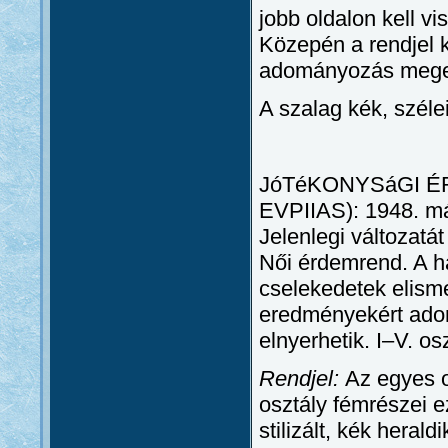
jobb oldalon kell vi
Közepén a rendjel k
adományozás megegy
A szalag kék, széle
JóTéKONYSáGI É
EVPIIAS): 1948. máj
Jelenlegi változatá
Női érdemrend. A ha
cselekedetek elisme
eredményekért adom
elnyerhetik. I–V. os
Rendjel:
Az egyes o
osztály fémrészei e
stilizált, kék hera