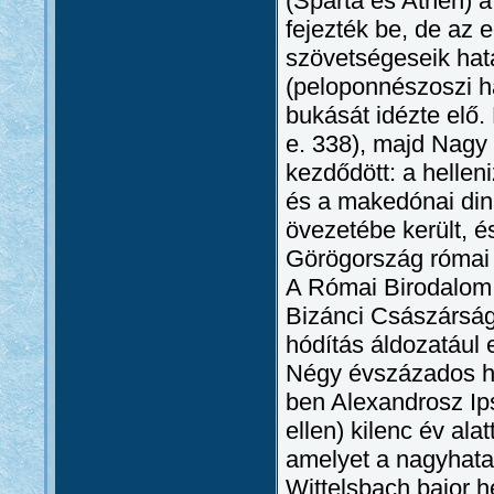
(Spárta és Athén) 
fejezték be, de az e
szövetségeseik hat
(peloponnészoszi h
bukását idézte elő.
e. 338), majd Nagy 
kezdődött: a helle
és a makedónai din
övezetébe került, é
Görögország római p
A Római Birodalom 
Bizánci Császárság
hódítás áldozatául 
Négy évszázados h
ben Alexandrosz Ips
ellen) kilenc év ala
amelyet a nagyhata
Wittelsbach bajor he