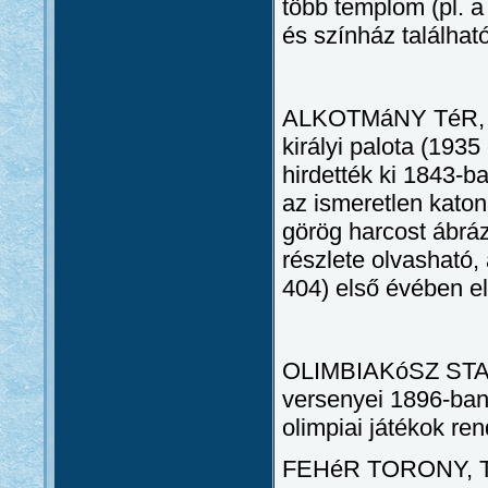
több templom (pl. 
és színház található
ALKOTMáNY TéR, 
királyi palota (1935
hirdették ki 1843-b
az ismeretlen katon
görög harcost ábrá
részlete olvasható,
404) első évében ele
OLIMBIAKóSZ STADIO
versenyei 1896-ban.
olimpiai játékok ren
FEHéR TORONY, T