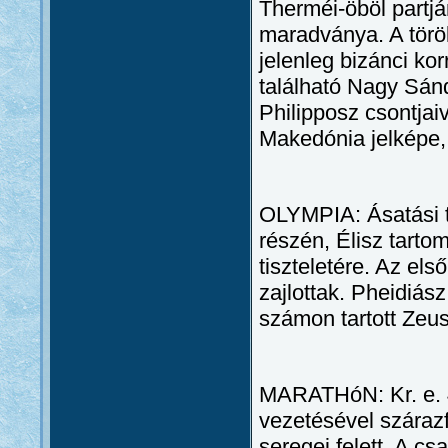
Therméi-öböl partjá
maradványa. A török
jelenleg bizánci kor
található Nagy Sán
Philipposz csontjai
Makedónia jelképe, 
OLYMPIA: Ásatási t
részén, Élisz tart
tiszteletére. Az els
zajlottak. Pheidiás
számon tartott Zeusz-
MARATHóN: Kr. e. 4
vezetésével szárazf
seregei felett. A c