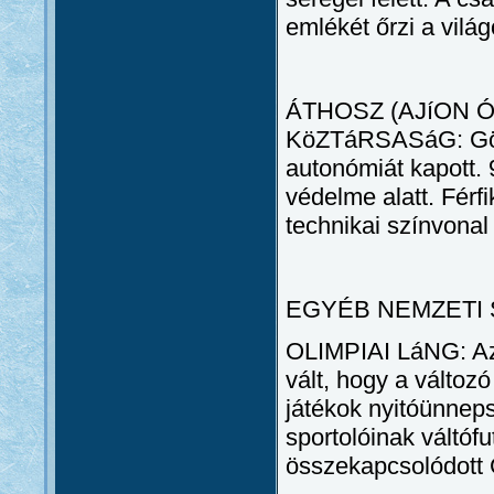
emlékét őrzi a vilá
ÁTHOSZ (AJíON 
KöZTáRSASáG: Görö
autonómiát kapott. 
védelme alatt. Férfi
technikai színvonal
EGYÉB NEMZETI
OLIMPIAI LáNG: Az 
vált, hogy a változó
játékok nyitóünneps
sportolóinak váltóf
összekapcsolódott 