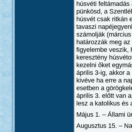
húsvéti feltámadás
pünkösd, a Szentlél
húsvét csak ritkán 
tavaszi napéjegyenl
számolják (március 2
határozzák meg az e
figyelembe veszik, 
keresztény húsvétot
kezelni őket egymás
április 3-ig, akkor 
kivéve ha erre a na
esetben a görögkele
április 3. előtt van
lesz a katolikus és 
Május 1.
–
Állami ü
Augusztus 15.
–
Na