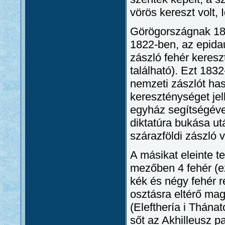
vörös kereszt volt, 
Görögországnak 1832
1822-ben, az epidau
zászló fehér keresz
található). Ezt 1832
nemzeti zászlót has
kereszténységet jel
egyház segítségével
diktatúra bukása u
szárazföldi zászló 
A másikat eleinte t
mezőben 4 fehér (ez
kék és négy fehér r
osztásra eltérő mag
(Elefthería i Thána
sőt az Akhilleusz p