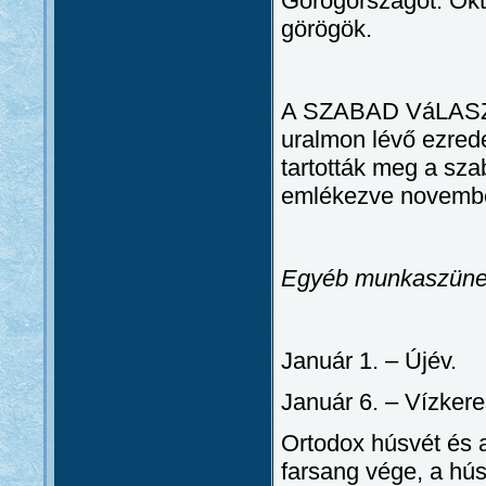
Görögországot. Okt
görögök.
A SZABAD VáLASZT
uralmon lévő ezred
tartották meg a sza
emlékezve novembe
Egyéb munkaszüne
Január 1. – Újév.
Január 6. – Vízkere
Ortodox húsvét és 
farsang vége, a hús