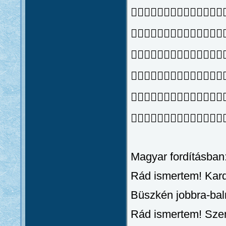






Magyar fordításban
Rád ismertem! Kard
Büszkén jobbra-balr
Rád ismertem! Sze