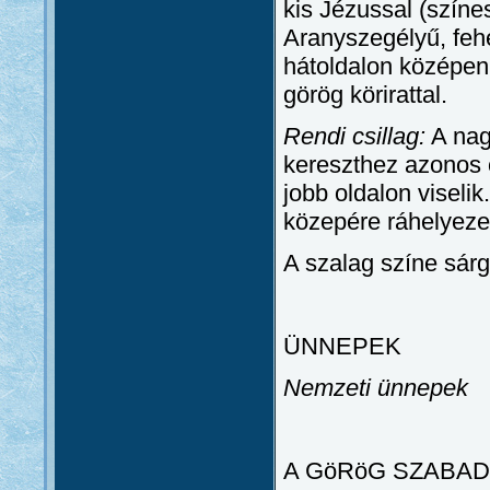
kis Jézussal (szí
Aranyszegélyű, fehé
hátoldalon középe
görög körirattal.
Rendi csillag:
A nag
kereszthez azonos c
jobb oldalon viselik
közepére ráhelyeze
A szalag színe sárg
ÜNNEPEK
Nemzeti ünnepek
A GöRöG SZABADS