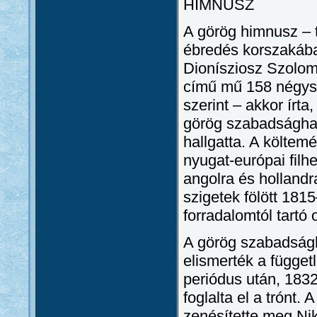
HIMNUSZ
A görög himnusz – 
ébredés korszakában
Dionísziosz Szolo
című mű 158 négyso
szerint – akkor írta
görög szabadságha
hallgatta. A költem
nyugat-európai filhe
angolra és hollandra
szigetek fölött 181
forradalomtól tartó 
A görög szabadság
elismerték a függet
periódus után, 183
foglalta el a trónt
zenésítette meg Ni