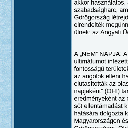
akkor használatos, J
szabadságharc, ame
Görögország létrejö
elrendelték megünn
ülnek: az Angyali Üd
A „NEM” NAPJA: A m
ultimátumot intézet
fontosságú terület
az angolok elleni 
elutasították az ol
napjaként” (OHI) ta
eredményeként az o
sőt ellentámadást k
hatására dolgozta ki
Magyarországon és