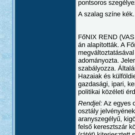
pontsoros szegélye
A szalag színe kék.
FőNIX REND (VASI
án alapították. A F
megváltoztatásával
adományozta. Jelenl
szabályozza. Általá
Hazaiak és külföldi
gazdasági, ipari, k
politikai közéleti é
Rendjel:
Az egyes o
osztály jelvényének
aranyszegélyű, kig
felső keresztszár k
(rátét) kiterjesztet