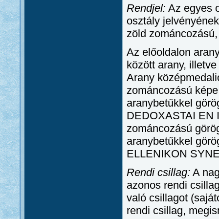
Rendjel:
Az egyes o
osztály jelvényének
zöld zománcozású, á
Az előoldalon arany
között arany, illetv
Arany középmedali
zománcozású képe, 
aranybetűkkel görö
DEDOXASTAI EN ISK
zománcozású görög 
aranybetűkkel gör
ELLENIKON SYNED
Rendi csillag:
A nagy
azonos rendi csilla
való csillagot (sajá
rendi csillag, megi