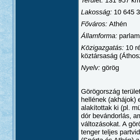
Terület:
131 957 k
Lakosság:
10 645 3
Főváros:
Athén
Államforma:
parlam
Közigazgatás:
10 ré
köztársaság (Áthos
Nyelv:
görög
Görögország területé
hellének (akhájok)
alakítottak ki (pl. 
dór bevándorlás, a
változásokat. A gör
tenger teljes partv