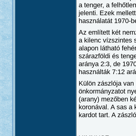
a tenger, a felhőtle
jelenti. Ezek mellet
használatát 1970-b
Az említett két nem
a kilenc vízszintes
alapon látható fehé
szárazföldi és tenge
aránya 2:3, de 1970
használták 7:12 ará
Külön zászlója van 
önkormányzatot nye
(arany) mezőben kétf
koronával. A sas a 
kardot tart. A zászl