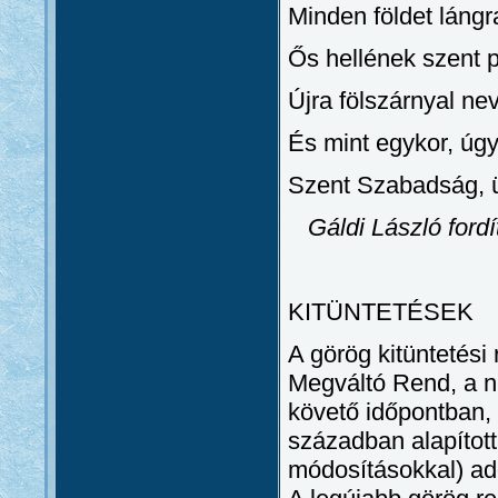
Minden földet lángra
Ős hellének szent 
Újra fölszárnyal ne
És mint egykor, úgy 
Szent Szabadság, 
Gáldi László ford
KITÜNTETÉSEK
A görög kitüntetési
Megváltó Rend, a n
követő időpontban, 
században alapított
módosításokkal) ad