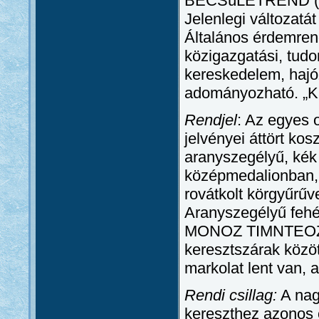
BECSüLETREND (TIM
Jelenlegi változatá
Általános érdemren
közigazgatási, tudo
kereskedelem, hajóz
adományozható. „Kar
Rendjel
: Az egyes 
jelvényei áttört kos
aranyszegélyű, kék
középmedalionban, 
rovátkolt körgyűrű
Aranyszegélyű fehé
MONOZ TIMNTEOZ”. 
keresztszárak közöt
markolat lent van, 
Rendi csillag:
A nag
kereszthez azonos c