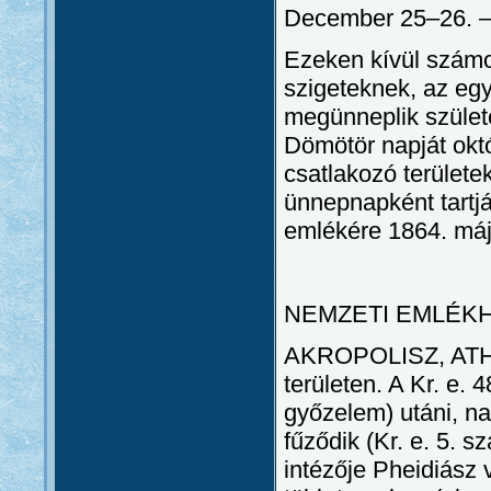
December 25–26.
Ezeken kívül számo
szigeteknek, az eg
megünneplik szület
Dömötör napját októ
csatlakozó területe
ünnepnapként tartj
emlékére 1864. máj
NEMZETI EMLÉK
AKROPOLISZ, ATHéN:
területen. A Kr. e.
győzelem) utáni, na
fűződik (Kr. e. 5. 
intézője Pheidiász 