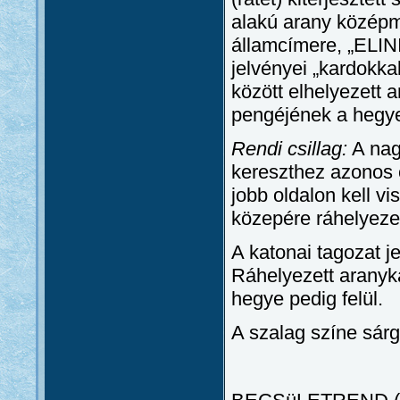
alakú arany közép
államcímere, „ELINI
jelvényei „kardokk
között elhelyezett 
pengéjének a hegye 
Rendi csillag:
A nag
kereszthez azonos c
jobb oldalon kell vi
közepére ráhelyezett
A katonai tagozat j
Ráhelyezett aranyka
hegye pedig felül.
A szalag színe sárg