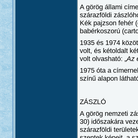
A görög állami cím
szárazföldi zászlóh
Kék pajzson fehér (
babérkoszorú (carto
1935 és 1974 között
volt, és kétoldalt k
volt olvasható: „
Az 
1975 óta a címernek
színű alapon láthat
ZÁSZLÓ
A görög nemzeti zás
30) időszakára veze
szárazföldi területe
szentek képeit, a 