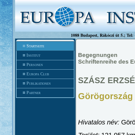
1088 Budapest, Rákóczi út 5.; Tel:
Startseite
Begegnungen
Institut
Schriftenreihe des 
Personen
Europa Club
SZÁSZ ERZS
Publikationen
Partner
Görögország 
Hivatalos név:
Görö