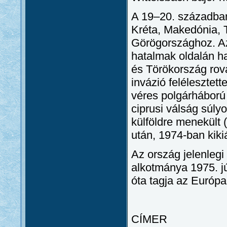
A 19–20. században
Kréta, Makedónia, T
Görögországhoz. Az
hatalmak oldalán har
és Törökország rov
invázió felélesztett
véres polgárháború 
ciprusi válság súly
külföldre menekült
után, 1974-ban kiki
Az ország jelenlegi
alkotmánya 1975. j
óta tagja az Európ
CÍMER