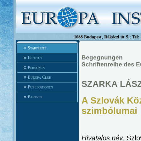
1088 Budapest, Rákóczi út 5.; Tel:
Startseite
Begegnungen
Institut
Schriftenreihe des 
Personen
Europa Club
SZARKA LÁS
Publikationen
Partner
A Szlovák Köz
szimbólumai
Hivatalos név:
Szlo