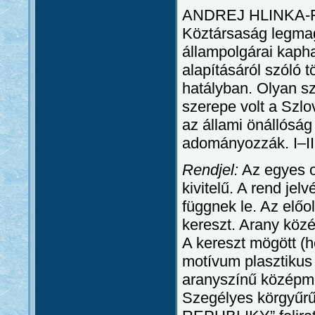
ANDREJ HLINKA-R
Köztársaság legmag
állampolgárai kaph
alapításáról szóló 
hatályban. Olyan s
szerepe volt a Szl
az állami önállóság
adományozzák. I–III
Rendjel:
Az egyes os
kivitelű. A rend jelv
függnek le. Az elő
kereszt. Arany közé
A kereszt mögött (h
motívum plasztikus 
aranyszínű középm
Szegélyes körgy