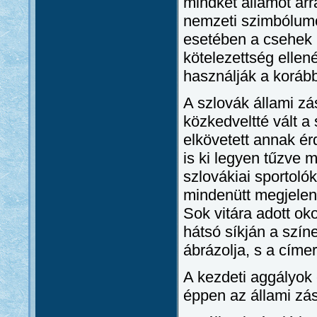
mindkét államot arr
nemzeti szimbólumo
esetében a csehek n
kötelezettség elle
használják a korább
A szlovák állami zá
közkedveltté vált a
elkövetett annak ér
is ki legyen tűzve
szlovákiai sportol
mindenütt megjelenn
Sok vitára adott o
hátsó síkján a színe
ábrázolja, s a címer
A kezdeti aggályok 
éppen az állami zás