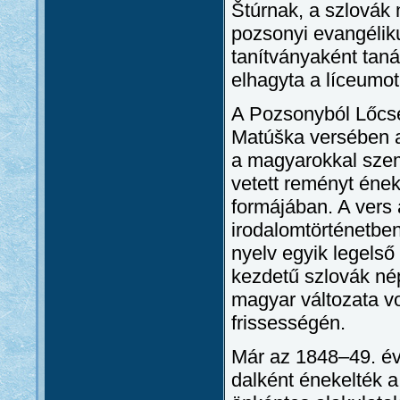
Štúrnak, a szlovák
pozsonyi evangéliku
tanítványaként taná
elhagyta a líceumot
A Pozsonyból Lőcsér
Matúška versében a
a magyarokkal szem
vetett reményt ének
formájában. A vers 
irodalomtörténetben
nyelv egyik legelső
kezdetű szlovák né
magyar változata vo
frissességén.
Már az 1848–49. év
dalként énekelték 