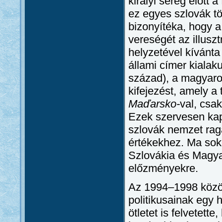
királyi sereg előtt 
ez egyes szlovák t
bizonyítéka, hogy a
vereségét az illuszt
helyzetével kívánta 
állami címer kialak
század), a magyaro
kifejezést, amely a
Maďarsko-
val, csak
Ezek szervesen ka
szlovák nemzet rag
értékekhez. Ma sok 
Szlovákia és Magya
előzményekre.
Az 1994–1998 közöt
politikusainak egy 
ötletet is felvetett