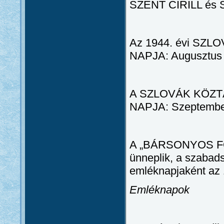
SZENT CIRILL és 
Az 1944. évi S
NAPJA: Augusztus 
A SZLOVÁK KÖZ
NAPJA: Szeptember
A „BÁRSONYOS F
ünneplik, a szabads
emléknapjaként az 1
Emléknapok