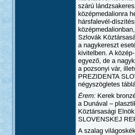
szárú lándzsakeresz
középmedalionra hel
hársfalevél-díszíté
középmedalionban, 
Szlovák Köztársaság
a nagykereszt ese
kivitelben. A közép
egyező, de a nagyk
a pozsonyi vár, ill
PREZIDENTA SLOVE
négyszögletes táb
Érem:
Kerek bronzér
a Dunával – plaszti
Köztársasági Elnö
SLOVENSKEJ REPUBL
A szalag világoskék