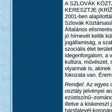
A SZLOVÁK KÖZ
KERESZTJE (KRÍ
2001-ben alapítottá
Szlovák Köztársasá
Általános elismeré
jó hírnevét keltik 
jogállamiság, a sz
szociális élet terü
idegenforgalom, a v
kultúra, művészet, 
olyannak is, akinek
fokozata van. Érem 
Rendjel:
Az egyes o
osztály jelvényei a
ezüstszínű–zománco
illetve a kiskereszt
hársfalevél-koronár