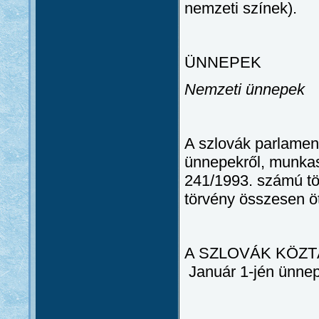
nemzeti színek).
ÜNNEPEK
Nemzeti ünnepek
A szlovák parlament
ünnepekről, munkas
241/1993. számú tö
törvény összesen öt
A SZLOVÁK KÖZ
Január 1-jén ünnep