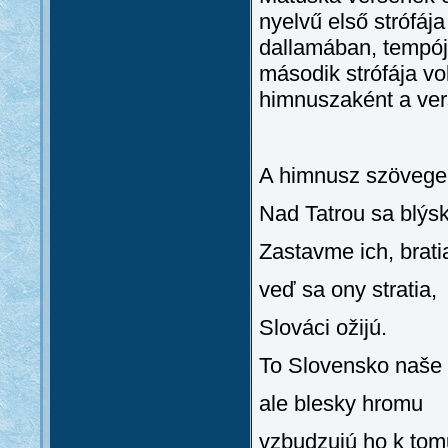
nyelvű első strófáj
dallamában, tempój
második strófája vo
himnuszaként a vers
A himnusz szövege
Nad Tatrou sa blýsk
Zastavme ich, brati
veď sa ony stratia,
Slováci ožijú.
To Slovensko naše p
ale blesky hromu
vzbudzujú ho k tom