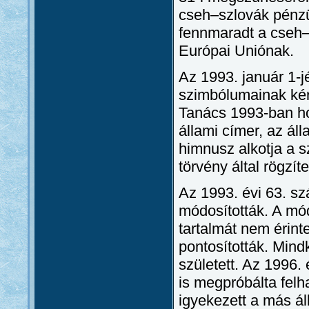
cseh–szlovák pénzü
fennmaradt a cseh–
Európai Uniónak.
Az 1993. január 1-j
szimbólumainak kér
Tanács 1993-ban ho
állami címer, az áll
himnusz alkotja a 
törvény által rögzít
Az 1993. évi 63. sz
módosították. A mó
tartalmát nem érint
pontosították. Mind
született. Az 1996.
is megpróbálta felh
igyekezett a más á