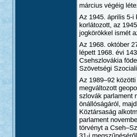
március végéig léte
Az 1945. április 5-
korlátozott, az 194
jogkörökkel ismét 
Az 1968. október 27
lépett 1968. évi 14
Csehszlovákia föde
Szövetségi Szocial
Az 1989–92 közötti
megváltozott geopol
szlovák parlament n
önállóságáról, majd
Köztársaság alkotm
parlament november
törvényt a Cseh–S
31-i megszűnéséről, 