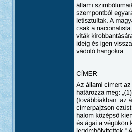
állami szimbólumaik
szempontból egyarán
letisztultak. A mag
csak a nacionalista
viták kirobbantásár
ideig és igen vissz
vádoló hangokra.
CÍMER
Az állami címert a
határozza meg: „(1
(továbbiakban: az á
címerpajzson ezüst 
halom középső kiem
és ágai a végükön 
legömbölyítettek.” 