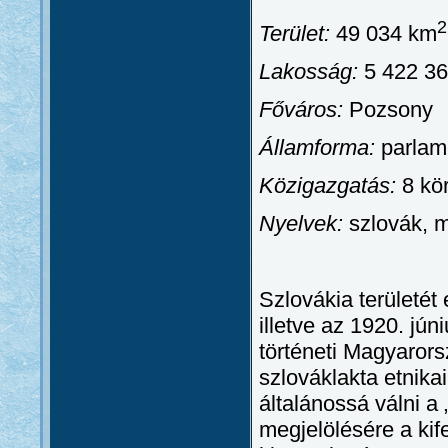
2
Terület:
49 034 km
Lakosság:
5 422 36
Főváros:
Pozsony
Államforma:
parlame
Közigazgatás:
8 kö
Nyelvek:
szlovák, 
Szlovákia területét 
illetve az 1920. jún
történeti Magyarors
szlováklakta etnika
általánossá válni a
megjelölésére a kif