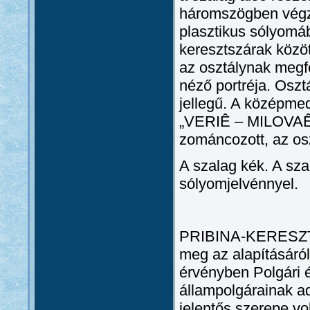
háromszögben végző
plasztikus sólyomá
keresztszárak közö
az osztálynak megfe
néző portréja. Oszt
jellegű. A középme
„VERIÊ – MILOVAÊ 
zománcozott, az os
A szalag kék. A sza
sólyomjelvénnyel.
PRIBINA-KERESZT (
meg az alapításáról
érvényben Polgári 
állampolgárainak a
jelentős szerepe vol