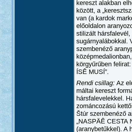
kereszt alakban elhe
között, a „kereszts
van (a kardok marko
előoldalon aranyozo
stilizált hársfalevé
sugárnyalábokkal. 
szembenéző aranypo
középmedalionban,
körgyűrűben feli
ÍSÊ MUSÍ”.
Rendi csillag:
Az el
máltai kereszt formá
hársfalevelekkel. H
zománcozású kettős
Štúr szembenéző ar
„NASPÄÊ CESTA N
(aranybetűkkel). A