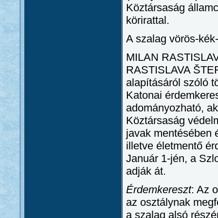
Köztársaság álla
körirattal.
A szalag vörös-kék-
MILAN RASTISLAV
RASTISLAVA ŠTEFÁN
alapításáról szóló t
Katonai érdemkeres
adományozható, aki
Köztársaság védelmé
javak mentésében é
illetve életmentő ér
Január 1-jén, a Sz
adják át.
Érdemkereszt
: Az 
az osztálynak megfe
a szalag alsó részé