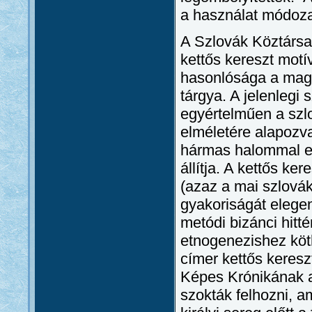
a használat módozat
A Szlovák Köztársa
kettős kereszt mo
hasonlósága a magya
tárgya. A jelenlegi 
egyértelműen a szl
elméletére alapozva 
hármas halommal eg
állítja. A kettős ke
(azaz a mai szlovák
gyakoriságát elegend
metódi bizánci hitté
etnogenezishez köt
címer kettős keresz
Képes Krónikának a
szokták felhozni, 