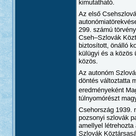
kimutatható.
Az első Csehszlová
autonómiatörekvések
299. számú törvény
Cseh–Szlovák Köztá
biztosított, önálló
külügyi és a közös
közös.
Az autonóm Szlováki
döntés változtatta 
eredményeként Mag
túlnyomórészt magyar
Csehország 1939. m
pozsonyi szlovák pa
amellyel létrehozta
Szlovák Köztársasá