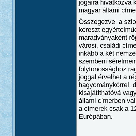
jogaira hivatkozva 
magyar állami címer
Összegezve: a szlo
kereszt egyértelmű
maradványaként rög
városi, családi cím
inkább a két nemze
szembeni sérelmein
folytonossághoz ra
joggal érvelhet a ré
hagyománykörrel, 
kisajátíthatóvá vag
állami címerben va
a címerek csak a 1
Európában.