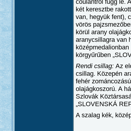
coulantról függ le. A
két keresztbe rakot
van, hegyük fent), 
vörös pajzsmezőben,
körül arany olajágk
aranycsillagra van 
középmedalionban 
körgyűrűben „SLO
Rendi csillag:
Az el
csillag. Közepén a
fehér zománcozású k
olajágkoszorú. A h
Szlovák Köztársasá
„SLOVENSKÁ REPUB
A szalag kék, közé