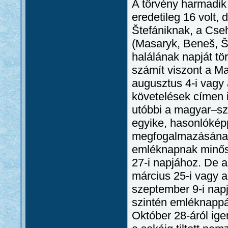
A törvény harmadik
eredetileg 16 volt,
Štefániknak, a Cseh
(Masaryk, Beneš, Št
halálának napját t
számít viszont a M
augusztus 4-i vagy 
követelések címen 
utóbbi a magyar–sz
egyike, hasonlókép
megfogalmazásának
emléknapnak minősü
27-i napjához. De 
március 25-i vagy a
szeptember 9-i napj
szintén emléknappá
Október 28-áról ige