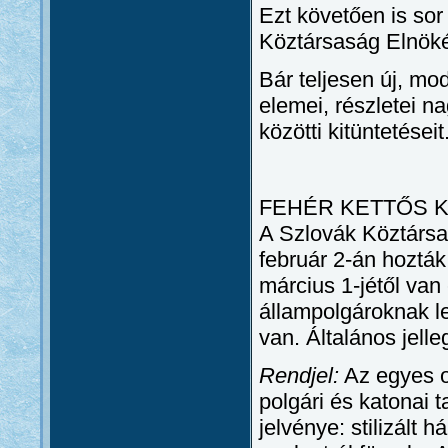
Ezt követően is sor 
Köztársaság Elnöké
Bár teljesen új, mo
elemei, részletei 
közötti kitüntetéseit
FEHÉR KETTŐS K
A Szlovák Köztársa
február 2-án hozták
március 1-jétől van
állampolgároknak l
van. Általános jelle
Rendjel:
Az egyes o
polgári és katonai t
jelvénye: stilizált 