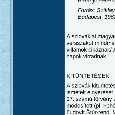
Baranyi Ferenc
Forrás: Sziklay
Budapest, 1962
A szlovákiai magyar
versszakot mindmáig
villámok cikáznak/ 
napok virradnak.”
KITÜNTETÉSEK
A szlovák kitünteté
ismételt elnyerését 
37. számú törvény 
módosított (pl. Feh
Ľudovít Štúr-rend, M