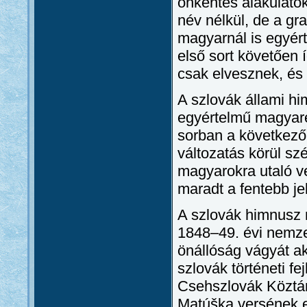
önkéntes alakulato
név nélkül, de a g
magyarnál is egyért
első sort követően í
csak elvesznek, és 
A szlovák állami hi
egyértelmű magyare
sorban a következők
változatás körül szé
magyarokra utaló ve
maradt a fentebb je
A szlovák himnusz m
1848–49. évi nemze
önállóság vágyát aka
szlovák történeti fe
Csehszlovák Köztár
Matúška versének e