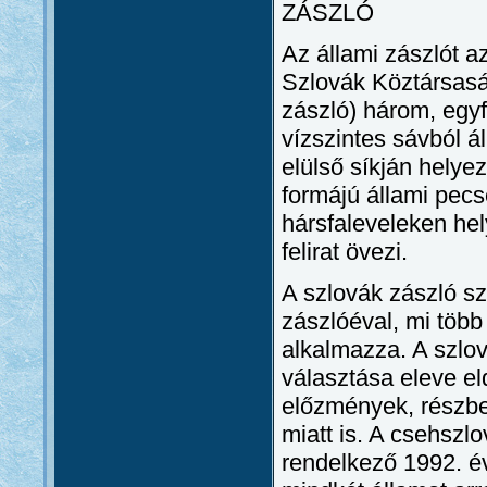
ZÁSZLÓ
Az állami zászlót az
Szlovák Köztársaság
zászló) három, egy
vízszintes sávból ál
elülső síkján helyez
formájú állami pecs
hársfaleveleken hel
felirat övezi.
A szlovák zászló sz
zászlóéval, mi több
alkalmazza. A szlov
választása eleve eld
előzmények, részbe
miatt is. A csehszl
rendelkező 1992. é