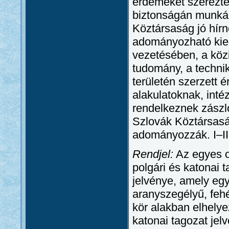
érdemeket szerezte
biztonságán munkál
Köztársaság jó hír
adományozható kiem
vezetésében, a kö
tudomány, a technik
területén szerzett 
alakulatoknak, int
rendelkeznek zászlóv
Szlovák Köztársas
adományozzák. I–III
Rendjel:
Az egyes o
polgári és katonai t
jelvénye, amely egy
aranyszegélyű, feh
kör alakban elhelye
katonai tagozat jel