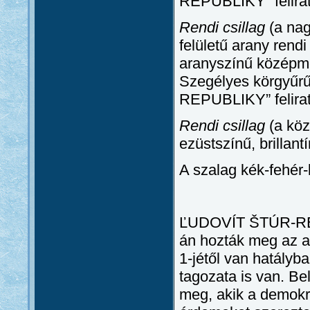
REPUBLIKY” felirat
Rendi csillag
(a nag
felületű arany rendi
aranyszínű középme
Szegélyes körgy
REPUBLIKY” felirat
Rendi csillag
(a köz
ezüstszínű, brillantí
A szalag kék-fehér-
ĽUDOVÍT ŠTÚR-REN
án hozták meg az al
1-jétől van hatályb
tagozata is van. B
meg, akik a demokr