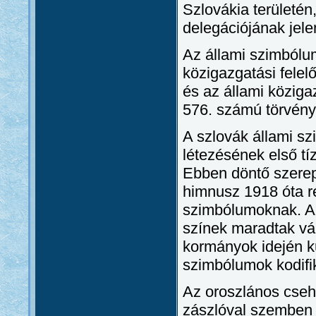
Szlovákia területén
delegációjának jele
Az állami szimbólu
közigazgatási fele
és az állami köziga
576. számú törvény
A szlovák állami s
létezésének első t
Ebben döntő szerepe
himnusz 1918 óta r
szimbólumoknak. Az
színek maradtak vál
kormányok idején kü
szimbólumok kodifi
Az oroszlános cseh 
zászlóval szemben 