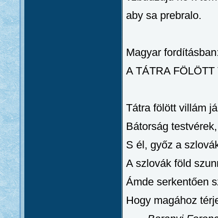
aby sa prebralo.
Magyar fordításban
A TÁTRA FÖLÖTT 
Tátra fölött villám j
Bátorság testvérek,
S él, győz a szlová
A szlovák föld szu
Ámde serkentően szé
Hogy magához térjen