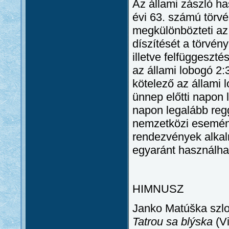
Az állami zászló ha
évi 63. számú törvé
megkülönbözteti az 
díszítését a törvény
illetve felfüggeszté
az állami lobogó 2:
kötelező az állami 
ünnep előtti napon 
napon legalább regg
nemzetközi esemény
rendezvények alkalm
egyaránt használhat
HIMNUSZ
Janko Matúška szlo
Tatrou sa blýska
(V