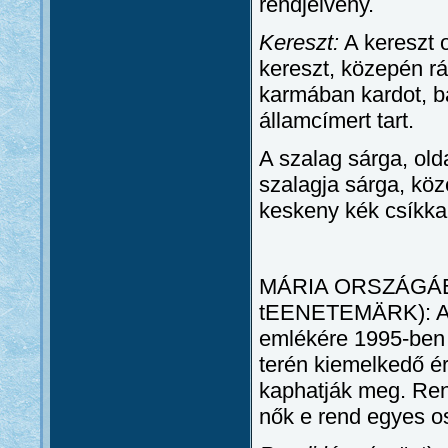
rendjelvény.
Kereszt:
A kereszt 
kereszt, közepén rá
karmában kardot, 
államcímert tart.
A szalag sárga, old
szalagja sárga, kö
keskeny kék csíkka
MÁRIA ORSZÁGÁÉ
tEENETEMÄRK): Az 
emlékére 1995-ben 
terén kiemelkedő ér
kaphatják meg. Rendi
nők e rend egyes os