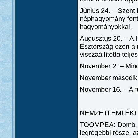
Június 24. – Szent 
néphagyomány font
hagyományokkal.
Augusztus 20. – A 
Észtország ezen a n
visszaállította telje
November 2. – Min
November második 
November 16. – A f
NEMZETI EMLÉK
TOOMPEA: Domb, am
legrégebbi része, a