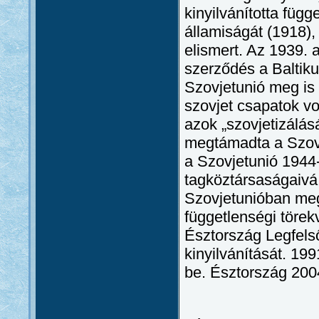
kinyilvánította füg
államiságát (1918)
elismert. Az 1939.
szerződés a Baltiku
Szovjetunió meg is 
szovjet csapatok v
azok „szovjetizálás
megtámadta a Szovje
a Szovjetunió 1944-
tagköztársaságaivá
Szovjetunióban meg
függetlenségi töre
Észtország Legfels
kinyilvánítását. 19
be. Észtország 2004