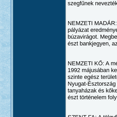
szegfűnek nevezték
NEMZETI MADÁR: A 
pályázat eredménye
búzavirágot. Megbe
észt bankjegyen, az
NEMZETI KŐ: A mészk
1992 májusában ker
szinte egész terüle
Nyugat-Észtország 
tanyaházak és kőke
észt történelem fol