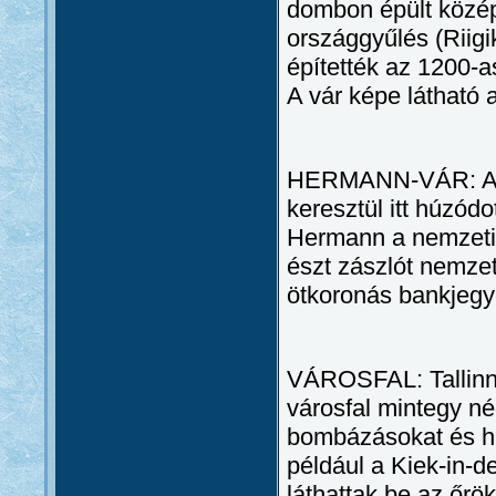
dombon épült közép
országgyűlés (Riigi
építették az 1200-a
A vár képe látható
HERMANN-VÁR: A Na
keresztül itt húzódo
Hermann a nemzeti t
észt zászlót nemze
ötkoronás bankjegy
VÁROSFAL: Tallinnba
városfal mintegy né
bombázásokat és ha
például a Kiek-in-
láthattak be az őrö