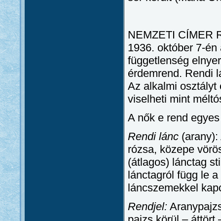
NEMZETI CÍMER RE
1936. október 7-én 
függetlenség elnyer
érdemrend. Rendi lán
Az alkalmi osztályt
viselheti mint méltó
A nők e rend egyes 
Rendi lánc
(arany): 
rózsa, közepe vörö
(átlagos) lánctag st
lánctagról függ le
láncszemekkel kapcs
Rendjel:
Aranypajzs
pajzs körül – áttört