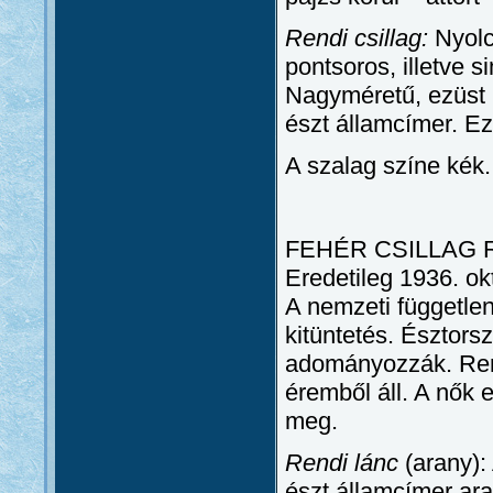
Rendi csillag:
Nyolcá
pontsoros, illetve s
Nagyméretű, ezüst
észt államcímer. Ez
A szalag színe kék.
FEHÉR CSILLAG 
Eredetileg 1936. ok
A nemzeti független
kitüntetés. Észtors
adományozzák. Rendi
éremből áll. A nők 
meg.
Rendi lánc
(arany):
észt államcímer aran