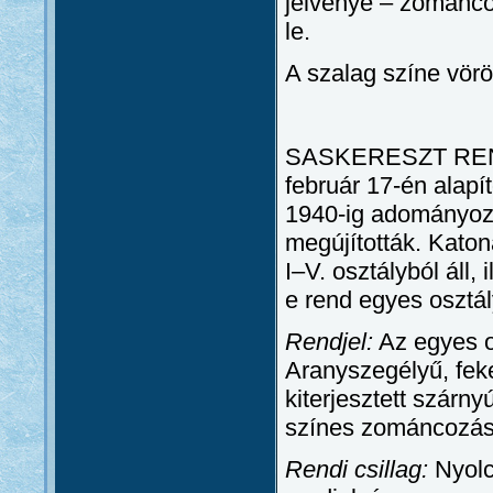
jelvénye – zománcoz
le.
A szalag színe vörö
SASKERESZT REN
február 17-én alapít
1940-ig adományozt
megújították. Kato
I–V. osztályból áll, 
e rend egyes osztál
Rendjel:
Az egyes o
Aranyszegélyű, feke
kiterjesztett szárn
színes zománcozású
Rendi csillag:
Nyolcá