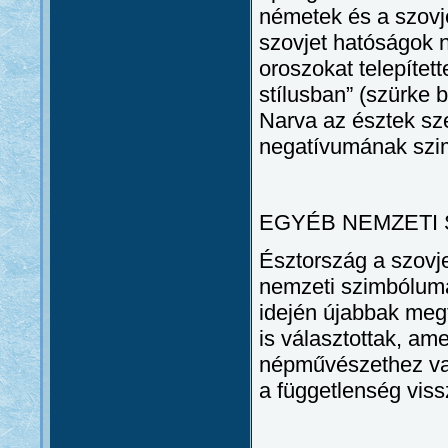
németek és a szovje
szovjet hatóságok n
oroszokat telepített
stílusban” (szürke 
Narva az észtek sz
negatívumának szi
EGYÉB NEMZETI
Észtország a szovje
nemzeti szimbólumai
idején újabbak meg
is választottak, am
népművészethez vag
a függetlenség viss