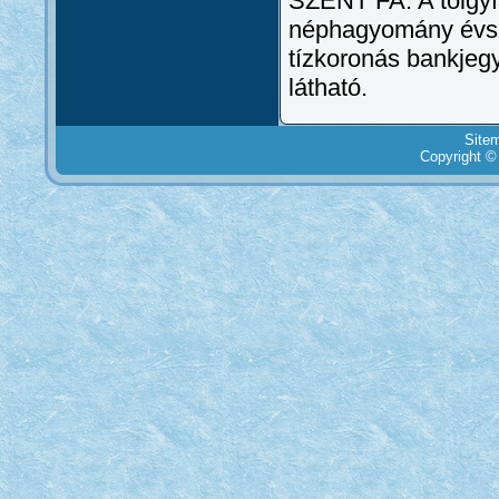
SZENT FA: A tölgyf
néphagyomány évszá
tízkoronás bankjeg
látható.
Site
Copyright ©