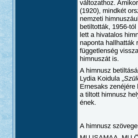
változathoz. Amikor
(1920), mindkét ors
nemzeti himnuszául
betiltották, 1956-tól
lett a hivatalos hi
naponta hallhatták 
függetlenség vissza
himnuszát is.
A himnusz betiltás
Lydia Koidula „
Szü
Ernesaks zenéjére l
a tiltott himnusz he
ének.
A himnusz szövege
MU ISAMAA, MU 