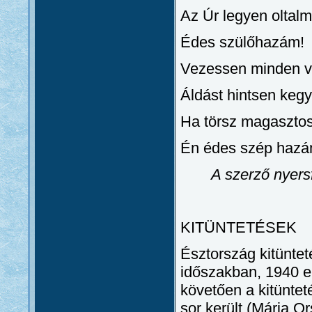
Az Úr legyen oltal
Édes szülőhazám!
Vezessen minden v
Áldást hintsen keg
Ha törsz magasztos
Én édes szép hazá
A szerző nyers
KITÜNTETÉSEK
Észtország kitüntet
időszakban, 1940 el
követően a kitünteté
sor került (Mária O