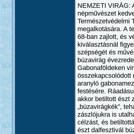
NEMZETI VIRÁG: A b
népművészet kedvel
Természetvédelmi Tá
megalkotására. A te
68-ban zajlott, és 
kiválasztásnál fig
szépségét és művés
búzavirág évezrede
Gabonaföldeken vir
összekapcsolódott 
aranyló gabonamező
festésére. Ráadásul
akkor betiltott ész
„búzavirágkék”, teh
zászlójukra is utalh
célzást, és betiltot
észt dalfesztivál bú