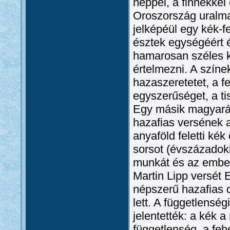
néppel, a finnekkel
Oroszország uralma
jelképéül egy kék-fe
észtek egységéért é
hamarosan széles k
értelmezni. A színe
hazaszeretetet, a f
egyszerűséget, a ti
Egy másik magyaráza
hazafias versének a
anyaföld feletti kék
sorsot (évszázadoki
munkát és az emberi
Martin Lipp versét
népszerű hazafias 
lett. A függetlensé
jelentették: a kék a
függetlenség, a feh