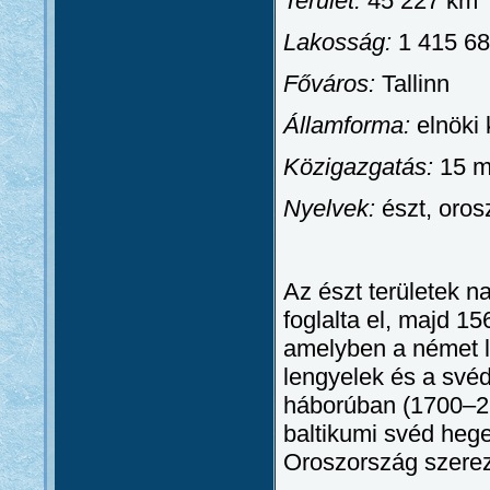
Terület:
45 227 km
Lakosság:
1 415 68
Főváros:
Tallinn
Államforma:
elnöki 
Közigazgatás:
15 
Nyelvek:
észt, oros
Az észt területek n
foglalta el, majd 1
amelyben a német lo
lengyelek és a svéd
háborúban (1700–2
baltikumi svéd hege
Oroszország szere