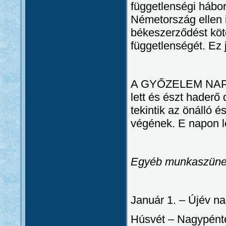
függetlenségi hábor
Németország ellen 
békeszerződést köt
függetlenségét. Ez 
A GYŐZELEM NAPJA:
lett és észt haderő 
tekintik az önálló 
végének. E napon l
Egyéb munkaszüne
Január 1. – Újév na
Húsvét – Nagypént