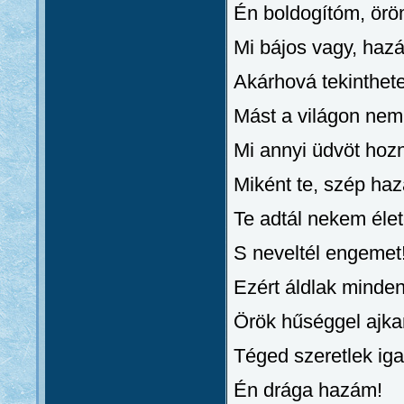
Én boldogítóm, ör
Mi bájos vagy, haz
Akárhová tekinthet
Mást a világon nem 
Mi annyi üdvöt hoz
Miként te, szép ha
Te adtál nekem élet
S neveltél engemet
Ezért áldlak minde
Örök hűséggel ajk
Téged szeretlek ig
Én drága hazám!