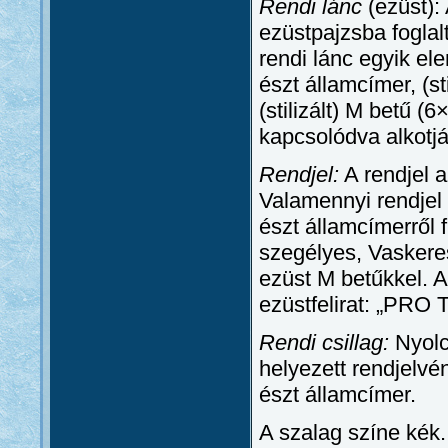
Rendi lánc
(ezüst):
ezüstpajzsba foglalt
rendi lánc egyik el
észt államcímer, (s
(stilizált) M betű
kapcsolódva alkotjá
Rendjel:
A rendjel 
Valamennyi rendjel
észt államcímerről 
szegélyes, Vaskeres
ezüst M betűkkel. A
ezüstfelirat: „PR
Rendi csillag:
Nyolc
helyezett rendjelv
észt államcímer.
A szalag színe kék.