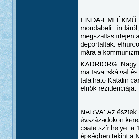
LINDA-EMLÉKMŰ: Ere
mondabeli Lindáról,
megszállás idején 
deportáltak, elhurco
mára a kommunizmu
KADRIORG: Nagy Péte
ma tavacskáival és l
található Katalin c
elnök rezidenciája.
NARVA: Az észtek e
évszázadokon keres
csata színhelye, a 
épségben tekint a N