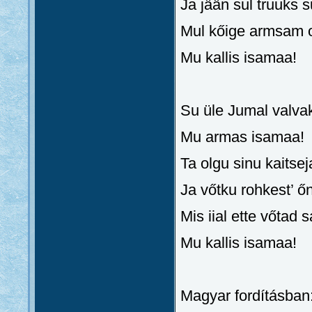
Ja jään sul truuks 
Mul kőige armsam o
Mu kallis isamaa!
Su üle Jumal valva
Mu armas isamaa!
Ta olgu sinu kaitsej
Ja vőtku rohkest’ őn
Mis iial ette vőtad s
Mu kallis isamaa!
Magyar fordításban