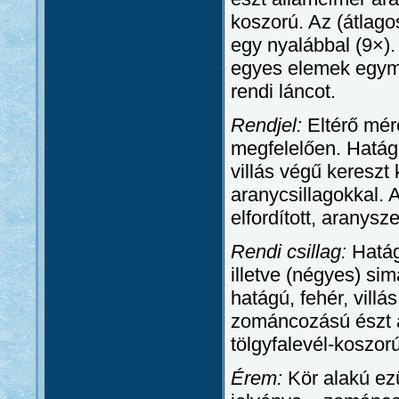
koszorú. Az (átlagos
egy nyalábbal (9×).
egyes elemek egym
rendi láncot.
Rendjel:
Eltérő mér
megfelelően. Hatágú
villás végű kereszt
aranycsillagokkal.
elfordított, aranysz
Rendi csillag:
Hatágú
illetve (négyes) si
hatágú, fehér, vill
zománcozású észt ál
tölgyfalevél-koszorú
Érem:
Kör alakú ez