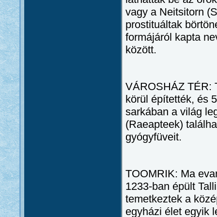
vagy a Neitsitorn (
prostituáltak börtö
formájáról kapta ne
között.
VÁROSHÁZ TÉR: Tal
körül építették, és 
sarkában a világ l
(Raeapteek) találha
gyógyfüveit.
TOOMRIK: Ma evangé
1233-ban épült Tall
temetkeztek a közé
egyházi élet egyik 