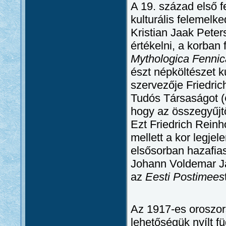
A 19. század első f
kulturális felemelke
Kristian Jaak Pete
értékelni, a korban
Mythologica Fennic
észt népköltészet 
szervezője Friedric
Tudós Társaságot (
hogy az összegyűjtö
Ezt Friedrich Reinh
mellett a kor legje
elsősorban hazafias
Johann Voldemar Jan
az
Eesti Postimees
Az 1917-es oroszor
lehetőségük nyílt f