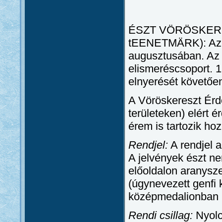
ÉSZT VÖRÖSKERE
tEENETMÄRK): Az É
augusztusában. Az 1
elismeréscsoport. 
elnyerését követően
A Vöröskereszt Ér
területeken) elért 
érem is tartozik hoz
Rendjel:
A rendjel 
A jelvények észt ne
előoldalon aranysz
(úgynevezett genfi 
középmedalionban 
Rendi csillag:
Nyolcá