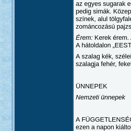
az egyes sugarak e
pedig simák. Közep
színek, alul tölgyf
zománcozású pajzsb
Érem:
Kerek érem. A
A hátoldalon „EEST
A szalag kék, széle
szalagja fehér, fek
ÜNNEPEK
Nemzeti ünnepek
A FÜGGETLENSÉG N
ezen a napon kiálto