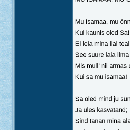
Mu Isamaa, mu önn
Kui kaunis oled Sa!
Ei leia mina iial teal
See suure laia ilma
Mis mull’ nii armas 
Kui sa mu isamaa!
Sa oled mind ju sü
Ja üles kasvatand;
Sind tänan mina ala