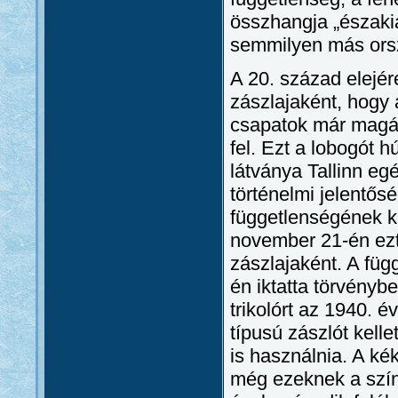
összhangja „északia
semmilyen más ors
A 20. század elejére
zászlajaként, hogy 
csapatok már magát
fel. Ezt a lobogót h
látványa Tallinn eg
történelmi jelentős
függetlenségének k
november 21-én ezt
zászlajaként. A füg
én iktatta törvénybe
trikolórt az 1940. é
típusú zászlót kell
is használnia. A kék-
még ezeknek a színe