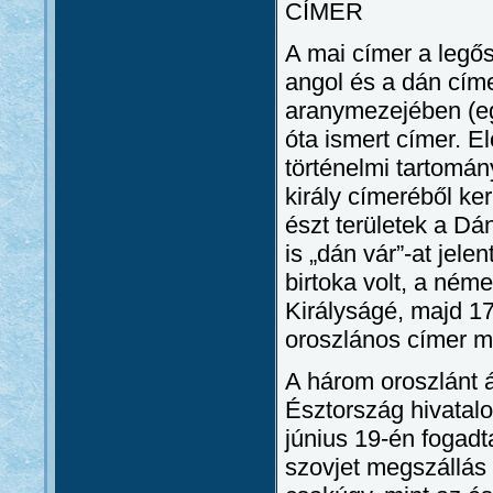
CÍMER
A mai címer a legő
angol és a dán cím
aranymezejében (eg
óta ismert címer. E
történelmi tartomán
király címeréből ke
észt területek a Dán
is „dán vár”-at jele
birtoka volt, a ném
Királyságé, majd 1
oroszlános címer m
A három oroszlánt á
Észtország hivatalo
június 19-én fogadt
szovjet megszállás 