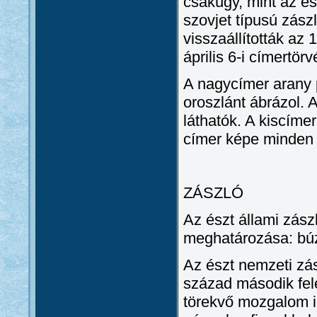
csakúgy, mint az ész
szovjet típusú zász
visszaállították az 
április 6-i címertör
A nagycímer arany 
oroszlánt ábrázol. 
láthatók. A kiscímer
címer képe minden 
ZÁSZLÓ
Az észt állami zász
meghatározása: búz
Az észt nemzeti zás
század második fel
törekvő mozgalom id