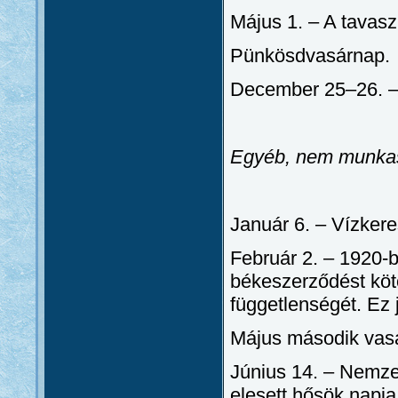
Május 1. – A tavasz
Pünkösdvasárnap.
December 25–26. –
Egyéb, nem munka
Január 6. – Vízker
Február 2. – 1920-
békeszerződést köt
függetlenségét. Ez 
Május második vasá
Június 14. – Nemze
elesett hősök napja