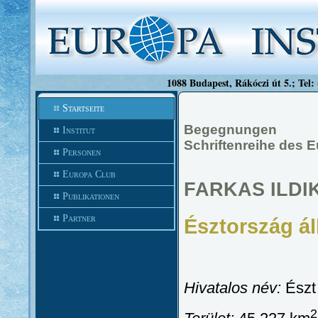
1088 Budapest, Rákóczi út 5.; Tel:
Startseite
Begegnungen
Institut
Schriftenreihe des E
Personen
Europa Club
FARKAS ILDI
Publikationen
Partner
Észtország á
Hivatalos név:
Észt
2