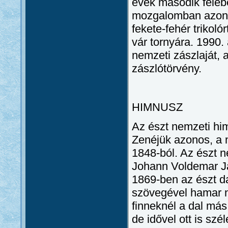
évek második feléb
mozgalomban azonba
fekete-fehér trikol
vár tornyára. 1990. 
nemzeti zászlaját, a
zászlótörvény.
HIMNUSZ
Az észt nemzeti hi
Zenéjük azonos, a 
1848-ból. Az észt 
Johann Voldemar Ja
1869-ben az észt da
szövegével hamar n
finneknél a dal más
de idővel ott is szé