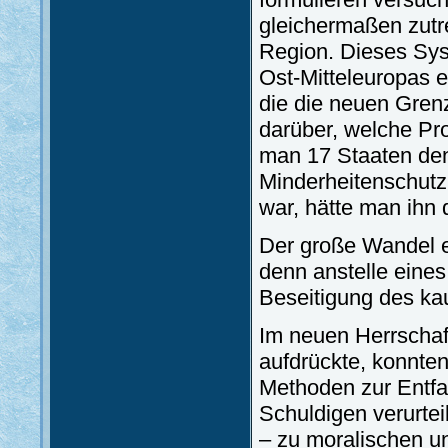
gleichermaßen zutr
Region. Dieses Sys
Ost-Mitteleuropas e
die die neuen Gren
darüber, welche Pr
man 17 Staaten den
Minderheitenschutz
war, hätte man ihn
Der große Wandel e
denn anstelle eine
Beseitigung des ka
Im neuen Herrschaf
aufdrückte, konnte
Methoden zur Entfal
Schuldigen verurtei
– zu moralischen un