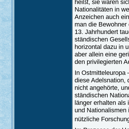
heißt, sie waren si
Nationalitäten in 
Anzeichen auch eine
man die Bewohner e
13. Jahrhundert tau
ständischen Gesells
horizontal dazu in
aber allein eine ger
den privilegierten A
In Ostmitteleuropa 
diese Adelsnation, 
nicht angehörte, un
ständischen Nation
länger erhalten al
und Nationalismen 
nützliche Forschun