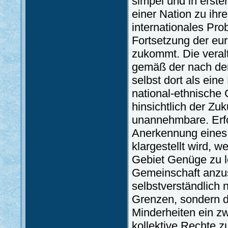
simpel und in erst
einer Nation zu ihr
internationales Pr
Fortsetzung der eu
zukommt. Die veralt
gemäß der nach dem 
selbst dort als ein
national-ethnische 
hinsichtlich der Zuk
unannehmbare. Erfo
Anerkennung eines 
klargestellt wird, 
Gebiet Genüge zu l
Gemeinschaft anzus
selbstverständlich 
Grenzen, sondern d
Minderheiten ein z
kollektive Rechte z