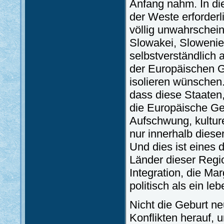
Anfang nahm. In di
der Weste erforderli
völlig unwahrschein
Slowakei, Slowenie
selbstverständlich 
der Europäischen G
isolieren wünschen.
dass diese Staaten
die Europäische Ge
Aufschwung, kulture
nur innerhalb dies
Und dies ist eines 
Länder dieser Regi
Integration, die M
politisch als ein l
Nicht die Geburt n
Konflikten herauf, 