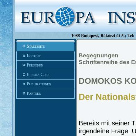
1088 Budapest, Rákóczi út 5.; Tel:
Startseite
Begegnungen
Institut
Schriftenreihe des E
Personen
Europa Club
DOMOKOS K
Publikationen
Partner
Der Nationals
Bereits mit seiner T
irgendeine Frage. U