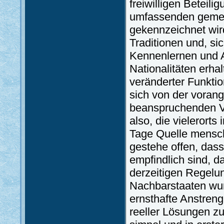
freiwilligen Beteili
umfassenden gemei
gekennzeichnet wird
Traditionen und, si
Kennenlernen und A
Nationalitäten erha
veränderter Funktio
sich von der vorang
beanspruchenden Va
also, die vielerorts
Tage Quelle menschl
gestehe offen, das
empfindlich sind, d
derzeitigen Regelu
Nachbarstaaten wurd
ernsthafte Anstreng
reeller Lösungen zu