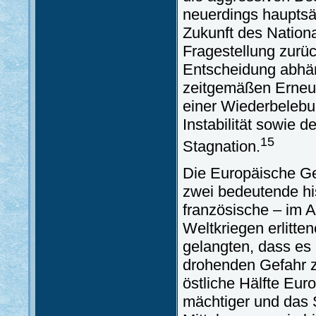
neuerdings hauptsäc
Zukunft des Nationa
Fragestellung zurü
Entscheidung abhäng
zeitgemäßen Erneue
einer Wiederbelebu
Instabilität sowie
15
Stagnation.
Die Europäische Ge
zwei bedeutende hi
französische – im A
Weltkriegen erlitte
gelangten, dass es
drohenden Gefahr zu
östliche Hälfte Eur
mächtiger und das 