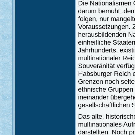
Die Nationalismen 
darum bemüht, dem 
folgen, nur mangelt
Voraussetzungen. Z
herausbildenden Na
einheitliche Staate
Jahrhunderts, exist
multinationaler Reic
Souveränität verfü
Habsburger Reich ei
Grenzen noch selte
ethnische Gruppen 
ineinander übergehe
gesellschaftlichen 
Das alte, historisch
multinationales Au
darstellten. Noch p