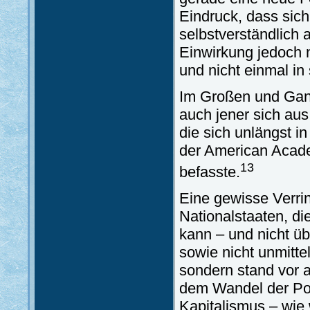
Eindruck, dass sich
selbstverständlich 
Einwirkung jedoch ni
und nicht einmal i
Im Großen und Ganze
auch jener sich a
die sich unlängst i
der American Acade
13
befasste.
Eine gewisse Verri
Nationalstaaten, di
kann – und nicht übe
sowie nicht unmitt
sondern stand vor a
dem Wandel der Po
Kapitalismus – wie