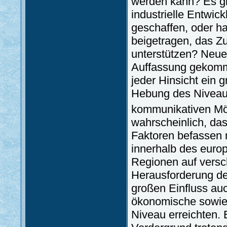
werden kann? Es gi
industrielle Entwick
geschaffen, oder h
beigetragen, das Z
unterstützen? Neue
Auffassung gekomme
jeder Hinsicht ein 
Hebung des Niveau
kommunikativen Mög
wahrscheinlich, da
Faktoren befassen m
innerhalb des europ
Regionen auf versc
Herausforderung de
großen Einfluss au
ökonomische sowie 
Niveau erreichten. 