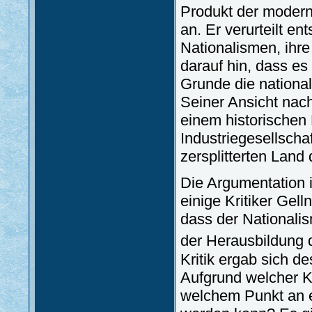
Produkt der modern
an. Er verurteilt e
Nationalismen, ihre
darauf hin, dass es
Grunde die national
Seiner Ansicht nach
einem historischen 
Industriegesellscha
zersplitterten Land
Die Argumentation 
einige Kritiker Gel
dass der Nationalis
der Herausbildung d
Kritik ergab sich de
Aufgrund welcher K
welchem Punkt an ei