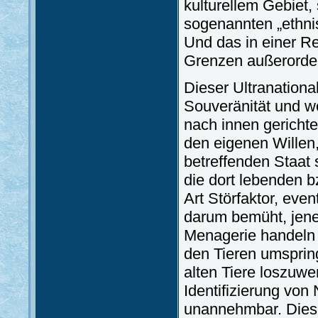
kulturellem Gebiet,
sogenannten „ethni
Und das in einer Re
Grenzen außerorden
Dieser Ultranation
Souveränität und we
nach innen gerichte
den eigenen Willen
betreffenden Staat s
die dort lebenden b
Art Störfaktor, eve
darum bemüht, jene 
Menagerie handeln 
den Tieren umsprin
alten Tiere loszuwe
Identifizierung von 
unannehmbar. Diese