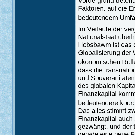
Vordergrund treten
Faktoren, auf die E
bedeutendem Umfan
Im Verlaufe der ve
Nationalstaat überh
Hobsbawm ist das de
Globalisierung der 
ökonomischen Rolle
dass die transnati
und Souveränitäte
des globalen Kapit
Finanzkapital komm
bedeutendere koordi
Das alles stimmt z
Finanzkapital auch 
gezwängt, und der t
gerade eine neue F