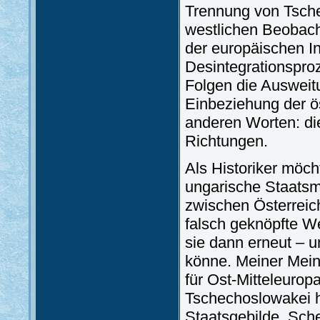
Trennung von Tsche
westlichen Beobach
der europäischen I
Desintegrationspro
Folgen die Ausweit
Einbeziehung der ö
anderen Worten: di
Richtungen.
Als Historiker möch
ungarische Staatsm
zwischen Österreic
falsch geknöpfte W
sie dann erneut – u
könne. Meiner Mein
für Ost-Mitteleurop
Tschechoslowakei h
Staatsgebilde, Sche