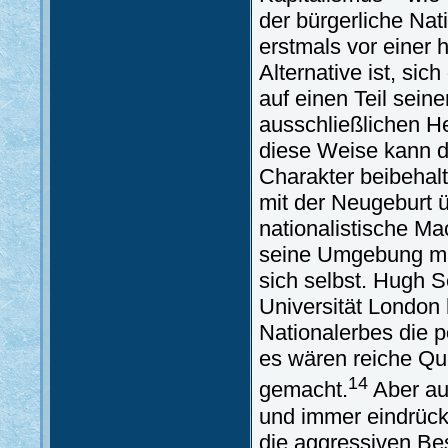
der bürgerliche Nat
erstmals vor einer h
Alternative ist, sic
auf einen Teil seine
ausschließlichen H
diese Weise kann d
Charakter beibehalt
mit der Neugeburt ü
nationalistische M
seine Umgebung mas
sich selbst. Hugh 
Universität London 
Nationalerbes die 
es wären reiche Qu
14
gemacht.
Aber auc
und immer eindrückl
die aggressiven Be