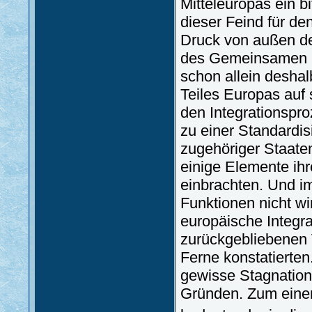
Mitteleuropas ein b
dieser Feind für de
Druck von außen d
des Gemeinsamen M
schon allein deshal
Teiles Europas auf 
den Integrationspr
zu einer Standardis
zugehöriger Staate
einige Elemente ihr
einbrachten. Und i
Funktionen nicht wi
europäische Integrat
zurückgebliebenen 
Ferne konstatierten
gewisse Stagnation
Gründen. Zum einen 