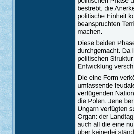
politischen Phase
bestrebt, die Anerk
politische Einheit k
beanspruchten Terri
machen.
Diese beiden Phase
durchgemacht. Da ih
politischen Struktu
Entwicklung versch
Die eine Form verkö
umfassende feudale
verfügenden Nation
die Polen. Jene ber
Ungarn verfügten s
Organ: der Landtag 
auch all die eine n
über keinerlei stä