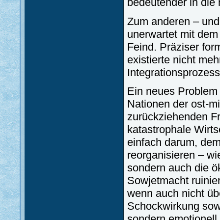
bedeutender in die 
Zum anderen – und
unerwartet mit dem
Feind. Präziser form
existierte nicht meh
Integrationsprozess
Ein neues Problem 
Nationen der ost-mi
zurückziehenden Fr
katastrophale Wirtsc
einfach darum, demo
reorganisieren – w
sondern auch die ö
Sowjetmacht ruinie
wenn auch nicht übe
Schockwirkung sowi
sondern emotionell