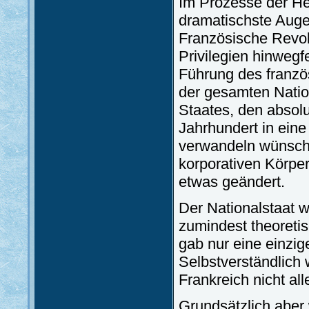
Im Prozesse der He
dramatischste Augen
Französische Revol
Privilegien hinwegf
Führung des franzö
der gesamten Natio
Staates, den absolu
Jahrhundert in eine 
verwandeln wünscht
korporativen Körpe
etwas geändert.
Der Nationalstaat w
zumindest theoretis
gab nur eine einzige
Selbstverständlich 
Frankreich nicht al
Grundsätzlich aber 