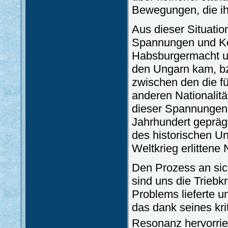
Bewegungen, die ih
Aus dieser Situatio
Spannungen und Kon
Habsburgermacht u
den Ungarn kam, bz
zwischen den die f
anderen Nationalit
dieser Spannungen
Jahrhundert gepräg
des historischen Un
Weltkrieg erlittene
Den Prozess an sic
sind uns die Triebk
Problems lieferte 
das dank seines kri
Resonanz hervorrie